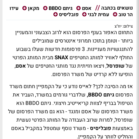
נושאים בכתבה
עידו
אסם
גיתם BBDO
מקאן
הר טוב
עמית לבני
פובליסיס
צילום: יח"צ
התחום האפור בענף הפרסום הוא לרוב הצבעוני והמעניין
ביותר - וטומן בתוכו תמרוני אינטרסים שמובילים
להתנגשויות מעניינות. 3 פרסומות חדשות שעלו בשבוע
החולף לאוויר למותג החטיפים
SNAX
מבית המותג הפרטי
של
שופרסל
, ויצאו חזיתית נגד מותגי החטיפים של
אסם
,
הופיעו ללא קרדיט של משרד הפרסום.
אז מה הסיבה לכך? לאייס נודע כי על הקמפיין חתום משרד
הפרסום
גיתם BBDO,
שלדברי גורמים במשרד, העביר את
הטיפול בבריף לצוות קריאייטיב חיצוני. גיתם BBDO הוא
משרד הפרסום של אסם ומנגד - הוא גם משרד הפרסום של
שופרסל, למרות שרוב העבודה על המותג הפרטי נעשית
באמצעות
פובליסיס
- משרד נוסף שמטפל במקביל באסם
והחליט לוותר על הקמפיין.