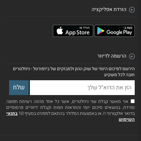
הורדת אפליקציה
הרשמה לדיוור
הירשם לסיכום היומי של שוק ההון ולמבזקים של ביזפורטל - ניוזלטרים
חובה לכל משקיע
אני מאשר קבלת שני ניוזלטרים, אשר כל אחד מהווה רשימת תפוצה
נפרדת, בנושאים סיכום יומי והתראות חמות וקבלת דיוורים פרסומיים
בדואר אלקטרוני ו/ או באמצעות הסלולר בהתאם למפורט בסעיף 10
בתנאי
השימוש