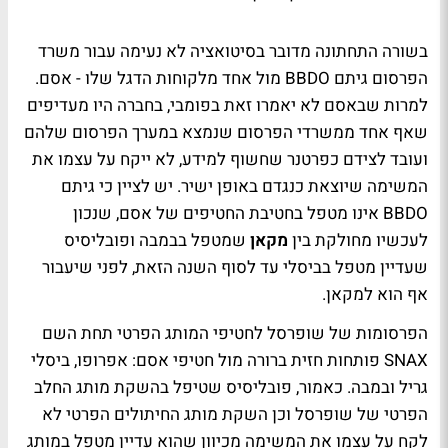
בשורה התחתונה מדובר בסיטואציה לא נעימה עבור משרד
הפרסום גיתם BBDO מול אחד מלקוחות הדגל שלו - אסם.
למרות שבאסם לא יאמרו זאת בפומבי, בחברה היו מעדיפים
שאף אחד ממשרדי הפרסום שנמצא במערך הפרסום שלהם
ועובד לצידם כפרטנר שחשוף למידע, לא ייקח על עצמו את
המשימה שיוצאת כנגדם באופן ישיר. יש לציין כי גיתם
BBDO אינו מטפל בחטיבת החטיפים של אסם, שנכון
לעכשיו מחולקת בין
מקאן
שמטפל בבמבה ופובליסיס
שעדיין מטפל בביסלי עד לסוף השנה הזאת, לפני שיעבור
אף הוא למקאן.
הפרסומות של שופרסל לחטיפי המותג הפרטי תחת השם
SNAX פותחות חזית ברורה מול חטיפי אסם: אפרופו, ביסלי
גריל ובמבה. כאמור, פובליסיס שטיפל בהשקת מותג החלב
הפרטי של שופרסל וכן השקת מותג החיתולים הפרטי לא
לקח על עצמו את המשימה מכיוון שהוא עדיין מטפל במותג