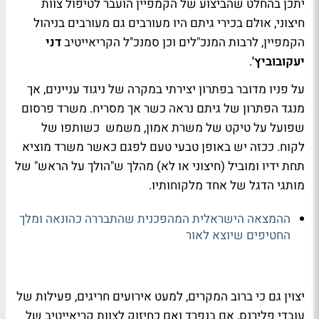
יתכן בהחלט שהביצוע של הקמפיין הועבר לטיפול צוות
חיצוני, אולם בכירי גיתם היו מעורבים גם מעורבים בניהול
הקמפיין, לרבות המנכ"לים וכן סמנכ"ל הקריאייטיב
דני
יעקובוביץ'
.
על פניו מדובר בפתרון יצירתי במקרה של ניגוד עניינים, אך
מנגד הפתרון של גיתם נראה כשר אך מסריח. משרד פרסום
שפועל על טיקט של משרת אמון, משמש כשותפו של
לקוח. ככזה יש באופן טבעי טעם לפגם כאשר משרד מוציא
תחת ידיו ומוביל (חיצוני או לא) מהלך ש"הולך על הראש" של
מותגי הדגל של אחד מלקוחותיו.
ההמצאה הישראלית המהפכנית שהתבררה כהונאה ומלך
החטיפים שיוצא לאור
יצוין גם כי ברוב המקרים, למעט אירועים חריגים, פעילות של
עובדי פלירנס, אם בנפרד ואם כחיזוק לצוות קריאייטיב של