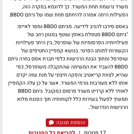
משרד נרשמת תחת המשרד. כך לדוגמא במקרה הזה,
הפעילות היתה אמורה להיחתם תחת שמו של גיתם BBDO.
באסם סירבו להגיב לידיעה. מגיתם BBDO נמסר לאייס:
"גיתם BBDO מטפלת באופן שוטף במגוון רחב של
פעילויותיה הפרסומיות של שופרסל, בין היתר פעילויות
הקשורות למותג הפרטי. בנושא קמפיין החטיפים של
שופרסל ומתוך הבנת הרגישות כלפי חברת אסם בחרה גיתם
BBDO להעביר את המשימה שהתקבלה משופרסל, כפי
שהיא, לצוות קריאטיב והפקה חיצוני על מנת שזה יקדם
אותו ללא מעורבות גורמי המשרד. אשר על כן עלה הקמפיין
לאוויר ללא קרדיט משרד פרסום כמקובל. גיתם BBDO
תמשיך לפעול בשירות כלל לקוחותיה תוך הפגנת מלוא
הרגישות הנדרשת"..
הוספת תגובה
17 תגובות
|
לקריאת כל התגובות