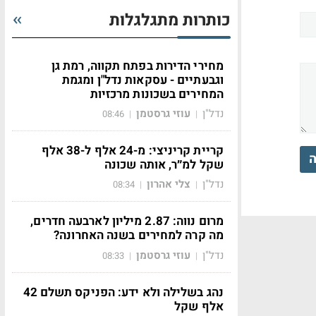
כותרות מתגלגלות
מחירי הדירות בפתח תקווה, רמת גן
וגבעתיים - עסקאות נדל"ן ומגמת
המחירים בשכונות מרכזיות
נדל"ן
עוזי גרסטמן
08:46
|
|
קריית קריניצי: מ-24 אלף ל-38 אלף
ה
שקל למ״ר, אותה שכונה
נדל"ן
צלי אהרון
08:34
|
|
מרום נווה: 2.87 מיליון לארבעה חדרים,
מה קרה למחירים בשנה האחרונה?
נדל"ן
עוזי גרסטמן
08:33
|
|
נהג בשלילה ולא ידע: הפניקס תשלם 42
אלף שקל