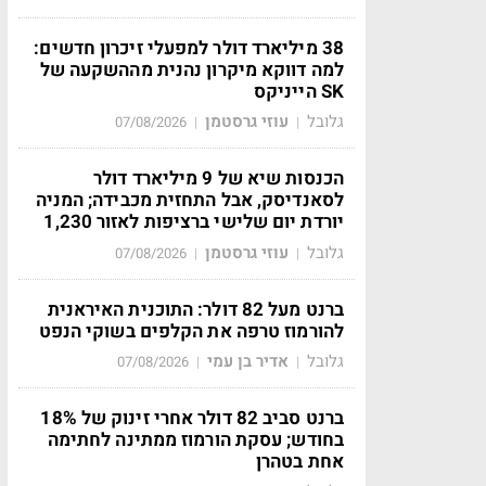
38 מיליארד דולר למפעלי זיכרון חדשים:
למה דווקא מיקרון נהנית מההשקעה של
SK הייניקס
גלובל
עוזי גרסטמן
07/08/2026
|
|
הכנסות שיא של 9 מיליארד דולר
לסאנדיסק, אבל התחזית מכבידה; המניה
יורדת יום שלישי ברציפות לאזור 1,230
גלובל
עוזי גרסטמן
07/08/2026
|
|
ברנט מעל 82 דולר: התוכנית האיראנית
להורמוז טרפה את הקלפים בשוקי הנפט
גלובל
אדיר בן עמי
07/08/2026
|
|
ברנט סביב 82 דולר אחרי זינוק של 18%
בחודש; עסקת הורמוז ממתינה לחתימה
אחת בטהרן