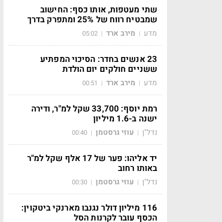
שתי מעטפות, אותו כסף: החישוב
שמבטיח רווח של 25% ומתפרק בדרך
מדע
מירב ארד
05:02
|
|
23 אנשים בחדר: הסיכוי המפתיע
ששניים חולקים יום הולדת
מדע
מירב ארד
00:51
|
|
רמת יוסף: 33,700 שקל למ"ר, ודירה
ישנה ב-1.6 מיליון
נדל"ן
עוזי גרסטמן
00:40
|
|
יד אליהו: פער של 17 אלף שקל למ"ר
באותו רחוב
נדל"ן
עוזי גרסטמן
00:30
|
|
116 מיליון דולר נגנבו מארנקי ביטקוין:
הכסף עובר לקרנות הסל