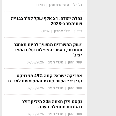
גלובל
עוזי גרסטמן
00:08
|
|
נחלת יהודה: 31 אלף שקל למ"ר בבנייה
שתימסר ב-2028
נדל"ן
צלי אהרון
00:09
|
|
"שוק המשרדים ממשיך להיות מאתגר
ותחרותי, באזורי הפעילות שלנו המצב
יציב"
שוק ההון
מנדי הניג
07/08/2026
|
|
אמריקה ישראל קונה 49% מפרויקט
קריניצי: השווי שנגזר והמשמעות לאב-גד
שוק ההון
מנדי הניג
07/08/2026
|
|
נקסט ויז'ן חצתה 205 מיליון דולר
בהזמנות מתחילת השנה
שוק ההון
מנדי הניג
07/08/2026
|
|