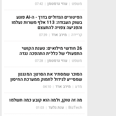
משפט
עוזי גרסטמן
07:42
|
|
הפיטורים הגדולים בדרך - ה-AI פוגע
בשוק העבודה: 113 אלף משרות נעלמו
והפגיעה צפויה להתעצם
קריירה
מירב ארד
07:39
|
|
26 חודשי מילואים: טענת הקושי
התפעולי של כללית התהפכה נגדה
משפט
עוזי גרסטמן
07:28
|
|
הסוכר שמסתיר את הסרטן: המנגנון
שמסייע לגידול לחמוק ממערכת החיסון
מדע
מירב ארד
04:10
|
|
מה זה טוקן, ולמה הוא קובע כמה תשלמו
BizTech
ענת גלעד
01:03
|
|