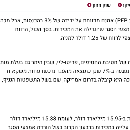
קו
שוק ההון
יצרנית המשקאות והחטיפים פפסיקו (סימול: PEP) אמנם מדווחת על ירידה של 3% בהכנסות, אבל מכה
צעי הסגר שהגדילה את המכירות. בסך הכול, הרווח
ל חטיבת החטיפים, פריטו-ליי, שבין היתר גם בעלת מותג
צ'יטוס, עלו ב-7%. עם זאת מכירת המשקאות נפגעה ב-7% שכן כתוצאה מהסגר נרכשו פחות משקאות
כה היא קיבלה בדרום אמריקה, שם בשל התשפטות הנגיף,
בסך הכל, ההכנסות נטו של פפסיקו מסתכמות ב-15.95 מיליארד דולר, לעומת 15.38 מיליארד דולר
עלייה במכירות ברבעון הקרוב בשל הורדת אמצעי הסגר