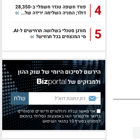
4
פורד חשפה טנדר חשמלי ב-28,350
דולר; המניה השלימה ירידה של...
5
מורגן סטנלי בשלושה תרחישים ל-AI.
מי המנצחים בכל תרחיש?
הירשם לסיכום היומי של שוק ההון
ולמבזקים של
אני מאשר קבלת ניוזלטרים ודיוורים פרסומיים
בדואר אלקטרוני ו/או באמצעות הסלולר בהתאם
למפורט בסעיף 10 בתנאי השימוש