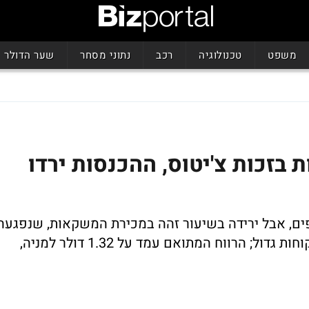
משפט
טכנולוגיה
רכב
נתוני מסחר
שער הדולר
בזכות צ'יטוס, ההכנסות ירדו
 7% במכירות החטיפים, אבל ירידה בשיעור זהה במכירת המשקאות, שנפגעה
במיוחד בדרום אמריקה, שם לחברה קהל לקוחות גדול; הרווח המתואם עמד על 1.32 דולר למניה,