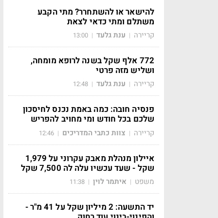
להישאר או להשתחרר? מתי הקבע
משתלם ומתי כדאי לצאת
קריירה
ענת גלעד
13:00
|
|
772 אלף שקל בשנה לרופא מומחה,
ושליש מזה פרטי
קריירה
ענת גלעד
12:48
|
|
פנסיה חובה: כמה באמת נכנס לחיסכון
שלכם בכל חודש ומי מחויב להפריש
קריירה
צוות כתבי המדריכים
12:46
|
|
איילון מנהלת מאבק עקרוני על 1,979
שקל - שעד עכשיו עלה לה 7,500 שקל
משפט
איתמר לוין
11:38
|
|
יד התשעה: 2 מיליון שקל על 41 מ"ר -
והפינוי-בינוי עוד רחוק