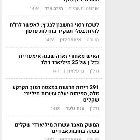
אנרגיה ותשתיות
מירב ארד
14:46
|
|
לשכת רואי החשבון לבג"ץ: לאפשר לרו"ח
להיות בעלי תפקיד בחדלות פרעון
משפט
איתמר לוין
14:28
|
|
האיש מאחורי זארה שבנה אימפריית
נדל"ן של 25 מיליארד דולר
נדל"ן
בן פלמון
14:11
|
|
291 דירות חדשות במצפה רמון: הקרקע
זולה, הפיתוח יעלה עשרות מיליוני
שקלים
נדל"ן
ענת גלעד
14:09
|
|
המשק מאבד עשרות מיליארדי שקלים
בשנה בחובות אבודים
משפט
איתמר לוין
14:02
|
|