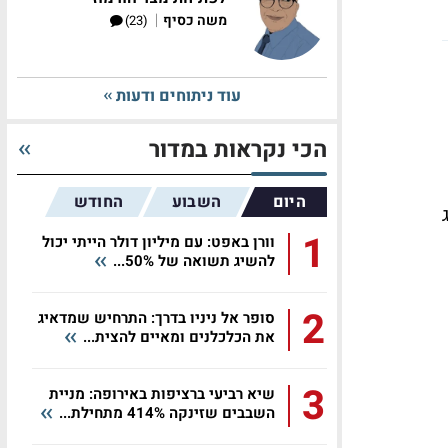
|
משה כסיף
(23)
עוד ניתוחים ודעות
הכי נקראות במדור
היום
השבוע
החודש
1
וורן באפט: עם מיליון דולר הייתי יכול
להשיג תשואה של 50%...
2
סופר אל ניניו בדרך: התרחיש שמדאיג
את הכלכלנים ומאיים להצית...
3
שיא רביעי ברציפות באירופה: מניית
השבבים שזינקה 414% מתחילת...