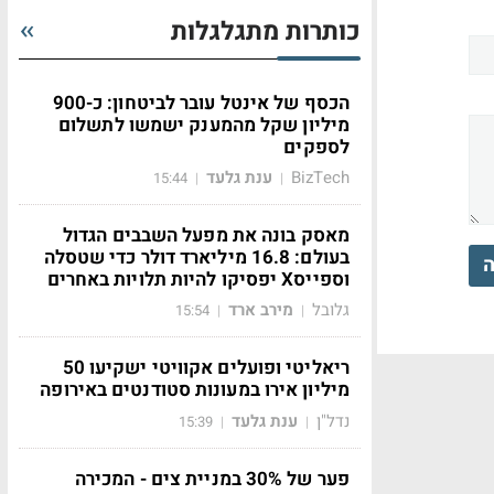
כותרות מתגלגלות
הכסף של אינטל עובר לביטחון: כ-900
מיליון שקל מהמענק ישמשו לתשלום
לספקים
BizTech
ענת גלעד
15:44
|
|
מאסק בונה את מפעל השבבים הגדול
בעולם: 16.8 מיליארד דולר כדי שטסלה
ה
וספייסX יפסיקו להיות תלויות באחרים
גלובל
מירב ארד
15:54
|
|
ריאליטי ופועלים אקוויטי ישקיעו 50
מיליון אירו במעונות סטודנטים באירופה
נדל"ן
ענת גלעד
15:39
|
|
פער של 30% במניית צים - המכירה