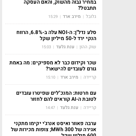
במחיר גבוה מהשוק, והאם העסקה
תתבטל?
גלובל
מירב ארד
15:29
|
|
סלע נדל"ן: ה-NOI עלה ב-6.8%, הרווח
הנקי ירד ל-50 מיליון שקל
שוק ההון
ענת גלעד
15:03
|
|
שכר וקידום כבר לא מספיקים: מה באמת
גורם לעובדים להישאר?
קריירה
מירב ארד
15:10
|
|
עם חרטות: המנכ"לים שפיטרו עובדים
לטובת ה-AI קוראים להם לחזור
קריירה
ענת גלעד
14:47
|
|
ערבה פאוור ואיסט אנרג'י יקימו מתקני
אגירה של 300 MWh; צופות מכירות של
600 מיליון שקל