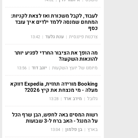
לעבוד, לקבל משכורת ואז לצאת לקניות:
המתחם שמנסה ללמד ילדים איך עובד
כסף
צרכנות פיננסית
ענת גלעד
13:42
|
|
מה הופך את הציבור החרדי לפגיע יותר
להונאות השקעה?
מיומנו של יועץ השקעות
יוגב דוד
13:56
|
|
Booking מורידה תחזית, Expedia דווקא
מעלה - מי מנצחת את קיץ 2026?
גלובל
מירב ארד
13:28
|
|
רשות המסים באה לחפש, הבן שרף הכל
על המנגל - האב ברח ל-3 שבועות
בארץ
בן פלמון
13:04
|
|