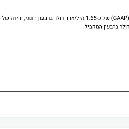
בשורה התחתונה דיווחה החברה על רווח נקי (GAAP) של כ-1.65 מיליארד דולר ברבעון השני, ירידה של