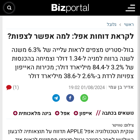
ראשי
גלובל
לקראת דוחות אפל: למה אפשר לצפות?
בוול-סטריט מצפים לראות עלייה של 6.3% משנה
לשנה ברווח למניה ל-1.34 דולר וצמיחה בהכנסות
של 3.2% ל-84.4 מיליארד דולר; מכירות האייפון
צפויות לרדת ב-2.6% ל-38.6 מיליארד דולר
אדיר בן עמי
(1)
|
01/08/2024 19:02
נושאים בכתבה
אייפון
אפל
בינה מלאכותית
צילום: טוויטר
ענקית הטכנולוגיה אפל APPLE תדווח על תוצאותיה לרבעון
השלישי לאחר הסגירה ובוול-סטריט ממתינים לראות איך