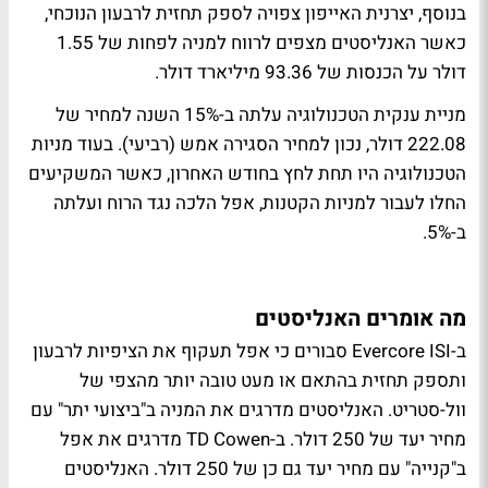
בנוסף, יצרנית האייפון צפויה לספק תחזית לרבעון הנוכחי,
כאשר האנליסטים מצפים לרווח למניה לפחות של 1.55
דולר על הכנסות של 93.36 מיליארד דולר.
מניית ענקית הטכנולוגיה עלתה ב-15% השנה למחיר של
222.08 דולר, נכון למחיר הסגירה אמש (רביעי). בעוד מניות
הטכנולוגיה היו תחת לחץ בחודש האחרון, כאשר המשקיעים
החלו לעבור למניות הקטנות, אפל הלכה נגד הרוח ועלתה
ב-5%.
מה אומרים האנליסטים
ב-Evercore ISI סבורים כי אפל תעקוף את הציפיות לרבעון
ותספק תחזית בהתאם או מעט טובה יותר מהצפי של
וול-סטריט. האנליסטים מדרגים את המניה ב"ביצועי יתר" עם
מחיר יעד של 250 דולר. ב-TD Cowen מדרגים את אפל
ב"קנייה" עם מחיר יעד גם כן של 250 דולר. האנליסטים