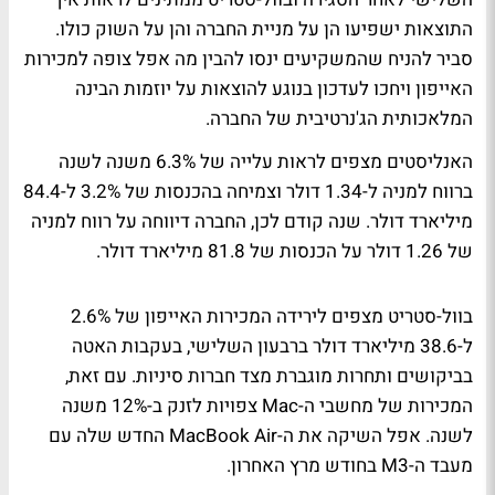
התוצאות ישפיעו הן על מניית החברה והן על השוק כולו.
סביר להניח שהמשקיעים ינסו להבין מה אפל צופה למכירות
האייפון ויחכו לעדכון בנוגע להוצאות על יוזמות הבינה
המלאכותית הג'נרטיבית של החברה.
האנליסטים מצפים לראות עלייה של 6.3% משנה לשנה
ברווח למניה ל-1.34 דולר וצמיחה בהכנסות של 3.2% ל-84.4
מיליארד דולר. שנה קודם לכן, החברה דיווחה על רווח למניה
של 1.26 דולר על הכנסות של 81.8 מיליארד דולר.
בוול-סטריט מצפים לירידה המכירות האייפון של 2.6%
ל-38.6 מיליארד דולר ברבעון השלישי, בעקבות האטה
בביקושים ותחרות מוגברת מצד חברות סיניות. עם זאת,
המכירות של מחשבי ה-Mac צפויות לזנק ב-12% משנה
לשנה. אפל השיקה את ה-MacBook Air החדש שלה עם
מעבד ה-M3 בחודש מרץ האחרון.