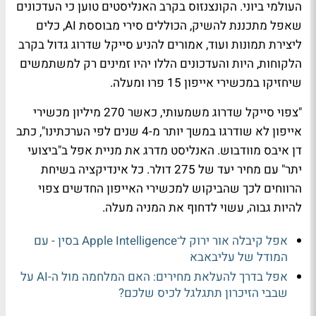
העולמי ביוני. הקונצנזוס בקרב האנליסטים טוען כי העדכונים
שאפל מתכננת להשיק, הכוללים סירי מבוססת AI, כלים
ליצירת תמונות ועוד, אמורים להניע סייקל שדרוג גדול בקרב
הלקוחות, היות והעדכונים הללו יהיו זמינים רק למשתמשים
שיחזיקו במכשירי אייפון 15 פרו ומעלה.
"צפוי סייקל שדרוג משמעותי, כאשר 270 מיליון מכשירי
אייפון לא שודרגו במשך יותר מ-4 שנים לפי הערכתינו", כתב
דן איבס מוודבוש. האנליסט מדרג את מניית אפל ב"ביצועי
יתר" עם מחיר יעד של 275 דולר. כל אינדיקציה בשיחת
הרווחים לכך שהביקוש למכשירי האייפון החדשים צפוי
להיות גבוה, עשוי לדחוף את המניה מעלה.
אפל קיבלה אור ירוק ל־Apple Intelligence בסין - עם
המודל של עליבאבא
אפל בדרך להעלאת מחירים: האם המלחמה מול ה-AI על
שבבי הזיכרון תתגלגל לכיס שלכם?