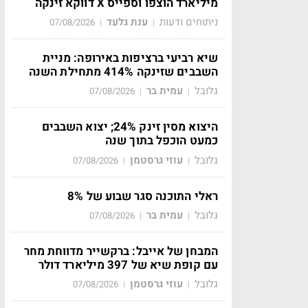
מיליארד הוצפו וספייס X דווקא זינקה
ניתוחים ודעות
ענת גלעד
07/08/2026
|
|
שיא רביעי ברציפות באירופה: מניית
השבבים שזינקה 414% מתחילת השנה
גלובל
עמית בר
07/08/2026
|
|
היצוא מסין זינק 24%; יצוא השבבים
כמעט הוכפל בתוך שנה
גלובל
עוזי גרסטמן
07/08/2026
|
|
ראלי התוכנה סגר שבוע של 8%
גלובל
עמית בר
07/08/2026
|
|
המבחן של אייבל: ברקשייר מדווחת מחר
עם קופת שיא של 397 מיליארד דולר
גלובל
עוזי גרסטמן
07/08/2026
|
|