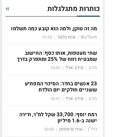
כותרות מתגלגלות
מה זה טוקן, ולמה הוא קובע כמה תשלמו
BizTech
ענת גלעד
01:03
|
|
שתי מעטפות, אותו כסף: החישוב
שמבטיח רווח של 25% ומתפרק בדרך
מדע
מירב ארד
05:02
|
|
23 אנשים בחדר: הסיכוי המפתיע
ששניים חולקים יום הולדת
מדע
מירב ארד
00:51
|
|
רמת יוסף: 33,700 שקל למ"ר, ודירה
ישנה ב-1.6 מיליון
נדל"ן
עוזי גרסטמן
00:40
|
|