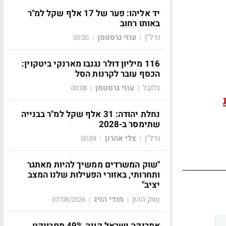
יד אליהו: פער של 17 אלף שקל למ"ר
באותו רחוב
נדל"ן
עוזי גרסטמן
00:30
|
|
116 מיליון דולר נגנבו מארנקי ביטקוין:
הכסף עובר לקרנות הסל
גלובל
עוזי גרסטמן
00:08
|
|
נחלת יהודה: 31 אלף שקל למ"ר בבנייה
שתימסר ב-2028
נדל"ן
צלי אהרון
00:09
|
|
"שוק המשרדים ממשיך להיות מאתגר
ותחרותי, באזורי הפעילות שלנו המצב
יציב"
שוק ההון
מנדי הניג
07/08/2026
|
|
אמריקה ישראל קונה 49% מפרויקט