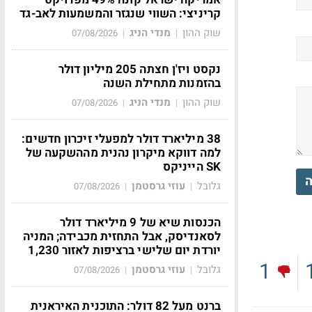
קריניצי: השווי שנגזר והמשמעות לאב-גד
שוק ההון
מנדי הניג
07/08/2026
|
|
נקסט ויז'ן חצתה 205 מיליון דולר
בהזמנות מתחילת השנה
שוק ההון
מנדי הניג
07/08/2026
|
|
38 מיליארד דולר למפעלי זיכרון חדשים:
למה דווקא מיקרון נהנית מההשקעה של
SK הייניקס
ה
גלובל
עוזי גרסטמן
07/08/2026
|
|
הכנסות שיא של 9 מיליארד דולר
לסאנדיסק, אבל התחזית מכבידה; המניה
יורדת יום שלישי ברציפות לאזור 1,230
1
גלובל
עוזי גרסטמן
07/08/2026
|
|
ברנט מעל 82 דולר: התוכנית האיראנית