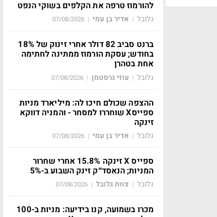
להורמוז טרפה את הקלפים בשוקי הנפט
גלובל
אדיר בן עמי
07/08/2026
|
|
ברנט סביב 82 דולר אחרי זינוק של 18%
בחודש; עסקת הורמוז ממתינה לחתימה
אחת בטהרן
גלובל
עוזי גרסטמן
07/08/2026
|
|
ההצפה שכולם חיכו לה: מיליארד מניות
ספייסX שוחררו למסחר - והמניה דווקא
זינקה
גלובל
אדיר בן עמי
07/08/2026
|
|
ספייס X זינקה 15.8% אחרי שחרור
המניות; הנאסד״ק זינק השבוע ב-5%
גלובל
צוות גלובל
07/08/2026
|
|
מכרו בשמועה, קנו בידיעה: מניות ב-100