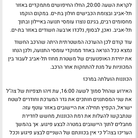
לקראת השעה 20:00, החלו החיפושים מתמקדים באזור
תל-אביב ובצומת הכבישים חולון בת-ים. במקום הוקמו
מחסומים רבים, בגינם נוצרו עומסי תנועה באיילון ובתוך
תל-אביב. ואכן, לבסוף, נלכדו ארבעה חשודים באזור בת-ים.
עוד קודם לכן ההערכה המשטרתית היתה שהרכב החשוד
נמצא ככל הנראה באחד ממוקדי עומסי התנועה, ולכן הנחו
את יחידת האופנוענים של משטרת מחוז תל-אביב לעבור בין
המכוניות על מנת להתחקות אחר הרכב.
הכוננות הועלתה במרכז
האירוע שהחל סמוך לשעה 16:00, עת זיהו תצפיות של צה"ל
את שני המסתננים חותכים את גדר המערכת וחודרים לשטח
ישראל, הקפיץ תחילה את היישובים באזור עוטף עזה
שנתבקשו להעלות את רמת הכוננות, מחשש לחדירת
מחבלים לתוך היישובים במטרה לבצע פיגוע. אך בהמשך
העריכו בצה"ל כי אין בכוונתם של השניים לבצע פיגוע וככל