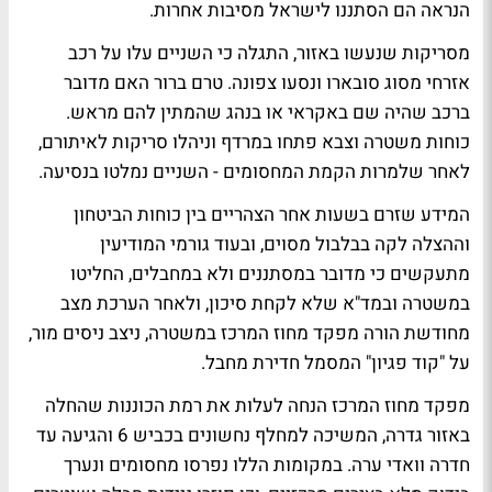
הנראה הם הסתננו לישראל מסיבות אחרות.
מסריקות שנעשו באזור, התגלה כי השניים עלו על רכב
אזרחי מסוג סובארו ונסעו צפונה. טרם ברור האם מדובר
ברכב שהיה שם באקראי או בנהג שהמתין להם מראש.
כוחות משטרה וצבא פתחו במרדף וניהלו סריקות לאיתורם,
לאחר שלמרות הקמת המחסומים - השניים נמלטו בנסיעה.
המידע שזרם בשעות אחר הצהריים בין כוחות הביטחון
וההצלה לקה בבלבול מסוים, ובעוד גורמי המודיעין
מתעקשים כי מדובר במסתננים ולא במחבלים, החליטו
במשטרה ובמד"א שלא לקחת סיכון, ולאחר הערכת מצב
מחודשת הורה מפקד מחוז המרכז במשטרה, ניצב ניסים מור,
על "קוד פגיון" המסמל חדירת מחבל.
מפקד מחוז המרכז הנחה לעלות את רמת הכוננות שהחלה
באזור גדרה, המשיכה למחלף נחשונים בכביש 6 והגיעה עד
חדרה וואדי ערה. במקומות הללו נפרסו מחסומים ונערך