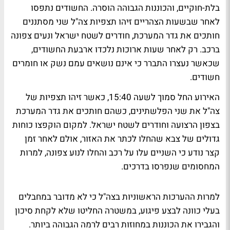
בלת-חוקיים, והכוננות הגבוהה הוסרה. החשודים נתפסו
לאחר שבשעות הצהריים זיהו תצפיות צה"ל שני מסתננים
חותכים את גדר המערכת, חודרים לשטח ישראל ונעים צפונה
ברכב. רק לאחר שעות ארוכות נלכדו ארבעת החשודים,
שכאשר נעצרו התברר כי אינם נושאים עמם נשק או חומרים
חשודים.
האירוע החל סמוך לשעה 15:40, כאשר זיהו תצפיות של
צה"ל את שני הפלשתינים, כשהם חותכים את גדר המערכת
בצפון הרצועה וחודרים לשטח ישראל. למקום הוקפצו כוחות
גדולים של צבא שהחלו לכתר את האזור, אולם לאחר זמן
קצר נודע כי השניים עלו על רכב והחלו לנוע צפונה, למרות
המחסומים שנפרסו בדרכים.
למרות ההערכות הראשוניות בצה"ל כי לא מדובר במחבלים
בעלי כוונה לבצע פיגוע, במשטרה החליטו שלא לקחת סיכון
והגבירו את הכוננות במחוזות רבים לרמה הגבוהה ביותר.