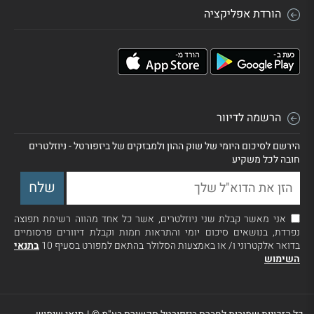
הורדת אפליקציה
הרשמה לדיוור
הירשם לסיכום היומי של שוק ההון ולמבזקים של ביזפורטל - ניוזלטרים
חובה לכל משקיע
אני מאשר קבלת שני ניוזלטרים, אשר כל אחד מהווה רשימת תפוצה
נפרדת, בנושאים סיכום יומי והתראות חמות וקבלת דיוורים פרסומיים
בדואר אלקטרוני ו/ או באמצעות הסלולר בהתאם למפורט בסעיף 10
בתנאי
השימוש