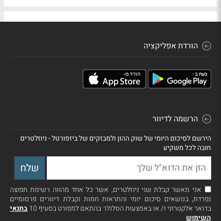
הורדת אפליקציה
הרשמה לדיוור
הירשם לסיכום היומי של שוק ההון ולמבזקים של ביזפורטל - ניוזלטרים
חובה לכל משקיע
אני מאשר קבלת שני ניוזלטרים, אשר כל אחד מהווה רשימת תפוצה
נפרדת, בנושאים סיכום יומי והתראות חמות וקבלת דיוורים פרסומיים
בדואר אלקטרוני ו/ או באמצעות הסלולר בהתאם למפורט בסעיף 10
בתנאי
השימוש