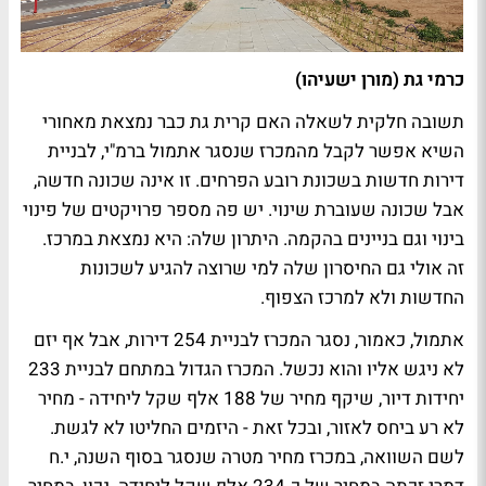
כרמי גת (מורן ישעיהו)
תשובה חלקית לשאלה האם קרית גת כבר נמצאת מאחורי
השיא אפשר לקבל מהמכרז שנסגר אתמול ברמ"י, לבניית
דירות חדשות בשכונת רובע הפרחים. זו אינה שכונה חדשה,
אבל שכונה שעוברת שינוי. יש פה מספר פרויקטים של פינוי
בינוי וגם בניינים בהקמה. היתרון שלה: היא נמצאת במרכז.
זה אולי גם החיסרון שלה למי שרוצה להגיע לשכונות
החדשות ולא למרכז הצפוף.
אתמול, כאמור, נסגר המכרז לבניית 254 דירות, אבל אף יזם
לא ניגש אליו והוא נכשל. המכרז הגדול במתחם לבניית 233
יחידות דיור, שיקף מחיר של 188 אלף שקל ליחידה - מחיר
לא רע ביחס לאזור, ובכל זאת - היזמים החליטו לא לגשת.
לשם השוואה, במכרז מחיר מטרה שנסגר בסוף השנה, י.ח