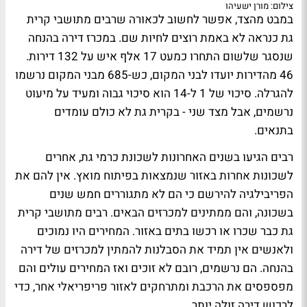
צילום: מורן ישעיהו
במבט מהצד, אפשר לחשוב לכאורה שרבים מתושבי קרית
גת כנראה לא באמת רוצים לחיות שם. במכרז דירה בהנחה
שנסגר שלשום התחרו כמעט 17 אלף איש על 132 דירות.
46 מהדירות יועדו לבני המקום, כש-685 מבני המקום נרשמו
להגרלה. סיכוי של 1 ל-14 הוא סיכוי גבוה ומעיד על מיעוט
נרשמים, אבל מצד שני - בקרית גת לא כולם עומדים
בתנאים.
רבים הגיעו בשנים האחרונות לשכונת כרמי גת, אחרים
לשכונות אחרות באזור שנמצאות בפיתוח מואץ. אין להם את
הפריבילגיה להירשם כי הם לא מתגוררים חמש שנים
בשכונה, והם ממתינים למכרזים הבאים. רבים מתושבי קרית
גת כבר שכרו או רכשו בתים באזור. המחירים היו נמוכים
ולאנשים אין תמיד את הסבלנות להמתין למכרזים של דירה
בהנחה. הם נרשמים, רובם לא זוכים ואז המחירים עולים והם
מפספסים את הרכבת ומתרחקים לאזור פריפריאלי אחר, כדי
לרכוש דירה זולה יותר.