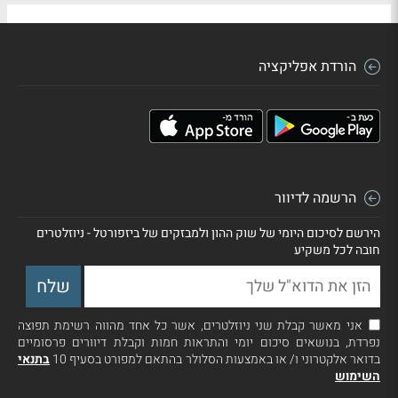
הורדת אפליקציה
הרשמה לדיוור
הירשם לסיכום היומי של שוק ההון ולמבזקים של ביזפורטל - ניוזלטרים
חובה לכל משקיע
אני מאשר קבלת שני ניוזלטרים, אשר כל אחד מהווה רשימת תפוצה
נפרדת, בנושאים סיכום יומי והתראות חמות וקבלת דיוורים פרסומיים
בדואר אלקטרוני ו/ או באמצעות הסלולר בהתאם למפורט בסעיף 10
בתנאי
השימוש