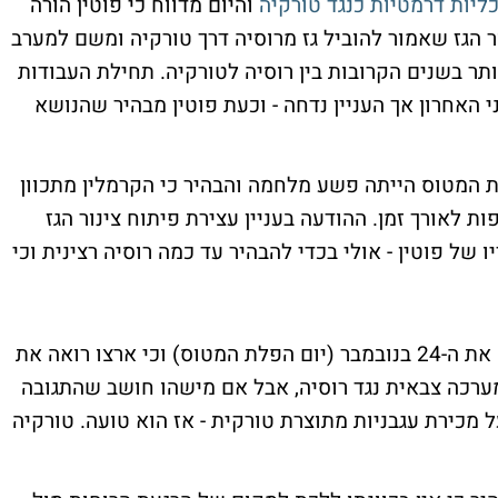
ליות דרמטיות כנגד טורקיה
והיום מדווח כי פוטין הורה
ור הגז שאמור להוביל גז מרוסיה דרך טורקיה ומשם למערב
תר בשנים הקרובות בין רוסיה לטורקיה. תחילת העבודות
י האחרון אך העניין נדחה - וכעת פוטין מבהיר שהנושא
 המטוס הייתה פשע מלחמה והבהיר כי הקרמלין מתכוון
 לאורך זמן. ההודעה בעניין עצירת פיתוח צינור הגז
 של פוטין - אולי בכדי להבהיר עד כמה רוסיה רצינית וכי
בנאומו אמר פוטין כי רוסיה לעולם לא תשכח את ה-24 בנובמבר (יום הפלת המטוס) וכי ארצו רואה את
מערכה צבאית נגד רוסיה, אבל אם מישהו חושב שהתגובה
כירת עגבניות מתוצרת טורקית - אז הוא טועה. טורקיה