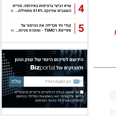
4
שיא רביעי ברציפות באירופה: מניית
השבבים שזינקה 414% מתחילת...
5
קת׳י ווד מגדילה את ההימור על
ספייסX ו־TSMC - ומוכרת מניות...
הירשם לסיכום היומי של שוק ההון
ולמבזקים של
אני מאשר קבלת ניוזלטרים ודיוורים פרסומיים
בדואר אלקטרוני ו/או באמצעות הסלולר בהתאם
למפורט בסעיף 10 בתנאי השימוש