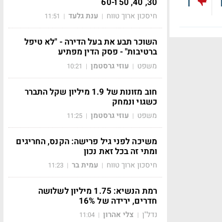
1
30, 40, 50 ו-60
חיסכון ארוך טווח
ענת גלעד
11:51
|
|
השוכר תבע את בעל הדירה - "לא טיפל
ברטיבות" - פסק הדין מפתיע
משפט
עוזי גרסטמן
10:21
|
|
חוב מזונות של 1.9 מיליון שקל התברר
כשגוי ונמחק
משפט
עוזי גרסטמן
11:25
|
|
משיכה לפני גיל פרישה: הקנס, החריגים
ומתי זה בכל זאת נכון
חיסכון ארוך טווח
עמית בר
11:23
|
|
רמת הנשיא: 1.75 מיליון לשלושה
חדרים, ירידה של 16%
נדל"ן
צלי אהרון
11:04
|
|