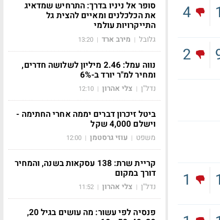
סופר אל ניניו בדרך: התרחיש שמדאיג
4
את הכלכלנים ומאיים להצית גל
התייקרויות עולמי
גלובל
מירב ארד
13:20
|
|
2
נווה עמל: 2.46 מיליון לשלושה חדרים,
ומחיר למ"ר יורד ב-6%
נדל"ן
צלי אהרון
12:10
|
|
ביטל זיכרון דברים יממה אחרי החתימה -
וישלם 4,000 שקל
משפט
עוזי גרסטמן
12:00
|
|
קריית שרת: 138 עסקאות בשנה, והמחיר
דורך במקום
1
נדל"ן
צלי אהרון
11:52
|
|
פנסיה לפי עשור: מה עושים בגיל 20,