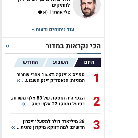
לוותיקים
|
צלי אהרון
(4)
עוד ניתוחים ודעות
הכי נקראות במדור
היום
השבוע
החודש
1
ספייס X זינקה 15.8% אחרי שחרור
המניות; הנאסד״ק זינק השבוע...
2
הצפי היה תוספת של 83 אלף משרות,
בפועל נמחקו 23 אלף: שוק...
3
38 מיליארד דולר למפעלי זיכרון
חדשים: למה דווקא מיקרון נהנית...