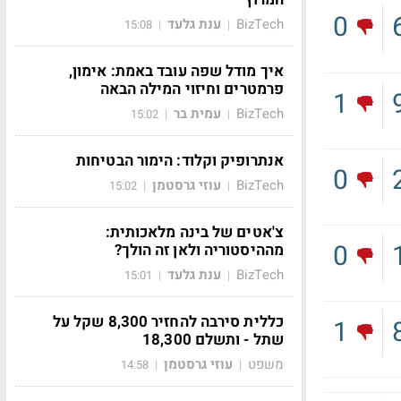
0
BizTech
ענת גלעד
15:08
|
|
איך מודל שפה עובד באמת: אימון,
פרמטרים וחיזוי המילה הבאה
1
BizTech
עמית בר
15:02
|
|
אנתרופיק וקלוד: הימור הבטיחות
0
BizTech
עוזי גרסטמן
15:02
|
|
צ'אטים של בינה מלאכותית:
0
מההיסטוריה ולאן זה הולך?
BizTech
ענת גלעד
15:01
|
|
כללית סירבה להחזיר 8,300 שקל על
1
שתל - ותשלם 18,300
משפט
עוזי גרסטמן
14:58
|
|