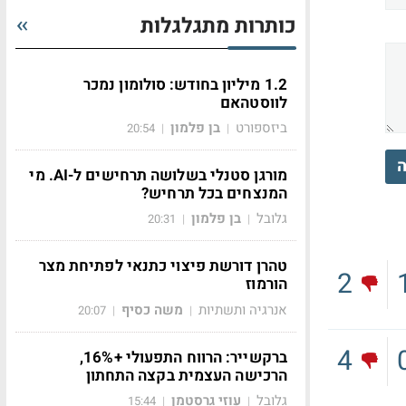
כותרות מתגלגלות
1.2 מיליון בחודש: סולומון נמכר
לווסטהאם
ביזספורט
בן פלמון
20:54
|
|
ה
מורגן סטנלי בשלושה תרחישים ל-AI. מי
המנצחים בכל תרחיש?
גלובל
בן פלמון
20:31
|
|
טהרן דורשת פיצוי כתנאי לפתיחת מצר
2
הורמוז
אנרגיה ותשתיות
משה כסיף
20:07
|
|
4
ברקשייר: הרווח התפעולי +16%,
הרכישה העצמית בקצה התחתון
גלובל
עוזי גרסטמן
15:44
|
|