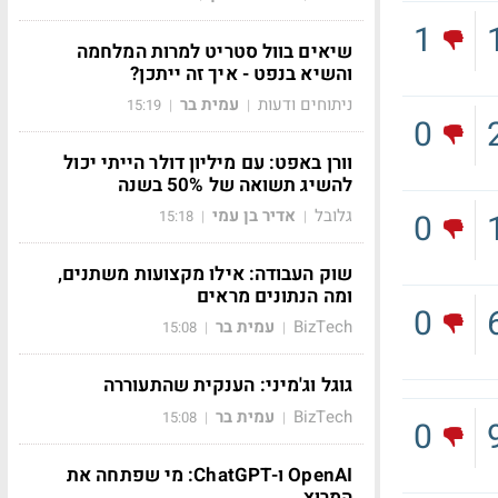
1
שיאים בוול סטריט למרות המלחמה
והשיא בנפט - איך זה ייתכן?
ניתוחים ודעות
עמית בר
15:19
|
|
0
וורן באפט: עם מיליון דולר הייתי יכול
להשיג תשואה של 50% בשנה
גלובל
אדיר בן עמי
0
15:18
|
|
שוק העבודה: אילו מקצועות משתנים,
ומה הנתונים מראים
0
BizTech
עמית בר
15:08
|
|
גוגל וג'מיני: הענקית שהתעוררה
BizTech
עמית בר
15:08
|
|
0
OpenAI ו-ChatGPT: מי שפתחה את
המרוץ