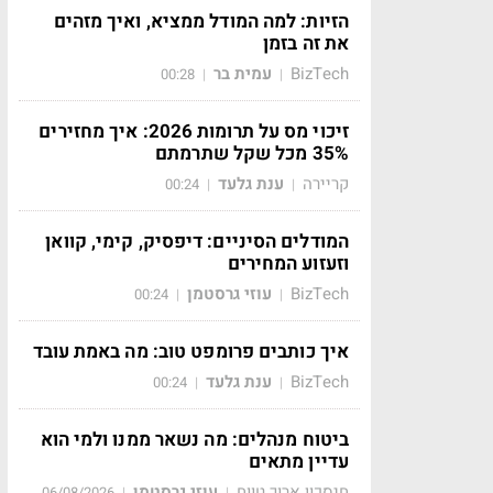
הזיות: למה המודל ממציא, ואיך מזהים
את זה בזמן
BizTech
עמית בר
00:28
|
|
זיכוי מס על תרומות 2026: איך מחזירים
35% מכל שקל שתרמתם
קריירה
ענת גלעד
00:24
|
|
המודלים הסיניים: דיפסיק, קימי, קוואן
וזעזוע המחירים
BizTech
עוזי גרסטמן
00:24
|
|
איך כותבים פרומפט טוב: מה באמת עובד
BizTech
ענת גלעד
00:24
|
|
ביטוח מנהלים: מה נשאר ממנו ולמי הוא
עדיין מתאים
חיסכון ארוך טווח
עוזי גרסטמן
06/08/2026
|
|