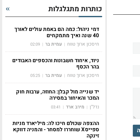
כותרות מתגלגלות
דמי ניהול: כמה הם באמת עולים לאורך
40 שנה ואיך מתמקחים
חיסכון ארוך טווח
עמית בר
02:09
|
|
ניוד, איחוד חשבונות והכספים האבודים
בהר הכסף
חיסכון ארוך טווח
עמית בר
05:25
|
|
יד שנייה מול קבלן: החוזה, ערבות חוק
המכר והאיחור במסירה
נדל"ן
מירב ארד
03:41
|
|
ההצפה שכולם חיכו לה: מיליארד מניות
ספייסX שוחררו למסחר - והמניה דווקא
ה
זינקה