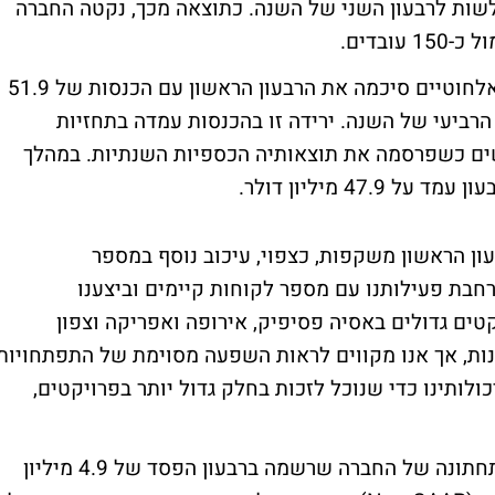
שות לרבעון השני של השנה. כתוצאה מכך, נקטה החברה
בדים.
אלווריון הספקת פתרונות WiMAX ופס רחב אלחוטיים סיכמה את הרבעון הראשון עם הכנסות של 51.9
13% בהשוואה לרבעון הרביעי של השנה. ירידה זו בהכנסות עמדה בתחזיות
ים כשפרסמה את תוצאותיה הכספיות השנתיות. במהלך
בעון הראשון משקפות, כצפוי, עיכוב נוסף במספר
רחבת פעילותנו עם מספר לקוחות קיימים וביצענו
ים גדולים באסיה פסיפיק, אירופה ואפריקה וצפון
ות, אך אנו מקווים לראות השפעה מסוימת של התפתחויות
חזקים את יכולותינו כדי שנוכל לזכות בחלק גדול יותר בפרויקטים,
הירידה בהכנסות, פגעה באופן ניכר בשורה התחתונה של החברה שרשמה ברבעון הפסד של 4.9 מיליון