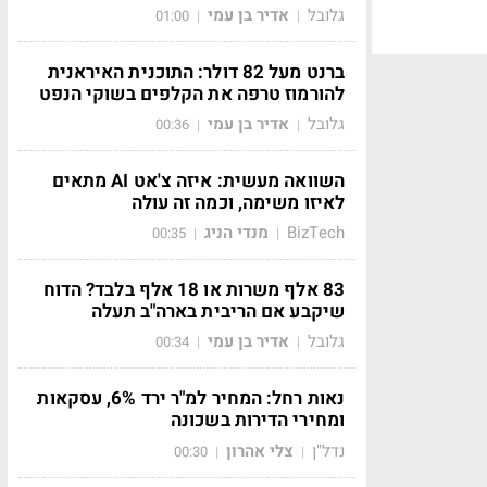
גלובל
אדיר בן עמי
01:00
|
|
ברנט מעל 82 דולר: התוכנית האיראנית
להורמוז טרפה את הקלפים בשוקי הנפט
גלובל
אדיר בן עמי
00:36
|
|
השוואה מעשית: איזה צ'אט AI מתאים
לאיזו משימה, וכמה זה עולה
BizTech
מנדי הניג
00:35
|
|
83 אלף משרות או 18 אלף בלבד? הדוח
שיקבע אם הריבית בארה"ב תעלה
גלובל
אדיר בן עמי
00:34
|
|
נאות רחל: המחיר למ"ר ירד 6%, עסקאות
ומחירי הדירות בשכונה
נדל"ן
צלי אהרון
00:30
|
|