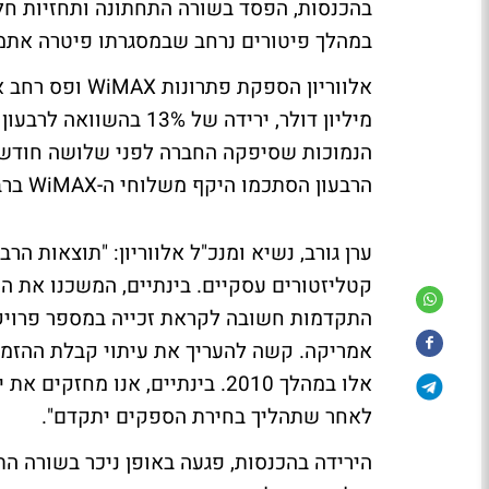
בהכנסות, הפסד בשורה התחתונה ותחזיות חל
במהלך פיטורים נרחב שבמסגרתו פיטרה אתמול כ-150 עו
מיליון דולר, ירידה של 
הנמוכות שסיפקה החברה לפני שלושה חודש
הרבעון הסתכמו היקף משלוחי ה-WiMAX ברבעון עמד על 47.9 מיליון דולר.
ערן גורב, נשיא ומנכ"ל אלווריון: "תוצאות הר
קטליזטורים עסקיים. בינתיים, המשכנו את ה
התקדמות חשובה לקראת זכייה במספר פרויקט
אמריקה. קשה להעריך את עיתוי קבלת ההזמנ
אלו במהלך 2010. בינתיים, אנו מ
לאחר שתהליך בחירת הספקים יתקדם".