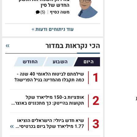
החדש של סין
|
משה כסיף
(5)
עוד ניתוחים ודעות
הכי נקראות במדור
היום
השבוע
החודש
1
שילמתם לביטוח הלאומי 40 שנה -
כמה תקבלו מהמדינה בגיל הפרישה?
2
אופציות ב-150 מיליארד שקל
תקועות בהייטק: כך מתכננים באוצר...
3
שיא חדש ביולי: הישראלים הוציאו
1.77 מיליארד שקל ביום בכרטיסי...