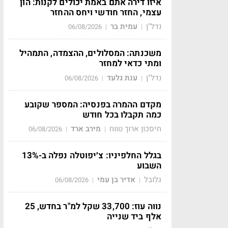
איזו דירה אתם באמת יכולים לקנות: הון
עצמי, החזר חודשי ויחס ההחזר
נדל"ן
עמית בר
06/08/2026
|
|
משכנתה: המסלולים, ההצמדה, התמהיל
ומתי כדאי למחזר
נדל"ן
ענת גלעד
06/08/2026
|
|
מקדם ההמרה בפנסיה: המספר שקובע
כמה תקבלו בכל חודש
חיסכון ארוך טווח
מירב ארד
06/08/2026
|
|
בגלל החלפיניו: צ׳יפוטלה נפלה ב-13%
השבוע
גלובל
אדיר בן עמי
06/08/2026
|
|
נווה עוז: 33,700 שקל למ"ר בחדש, 25
אלף ביד שנייה