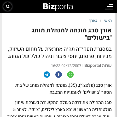
ראשי
בארץ
אורן סבג מונתה למנהלת מותג
"בישולים"
במסגרת תפקידה תהיה אחראית על תחום השיווק,
מכירות, פרסום, יחסי ציבור וניהול כולל של המותג
שרות Bizportal
|
02/12/2007 16:33
אורן סבג (פלטצ'ר), (35), מונתה למנהלת מותג של בית
הספר "בישולים" לאומנויות המטבח.
סבג התחילה את דרכה בעולם התקשורת כעורכת עיתון
מולטימדיה הראשון שיצא בארץ לילדים, "צ'ופי". לאחר 5
שנים עברה לעולם יחסי הציבור, ושימשה כאשת יחסי ציבור