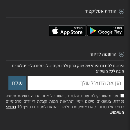
הורדת אפליקציה
הרשמה לדיוור
הירשם לסיכום היומי של שוק ההון ולמבזקים של ביזפורטל - ניוזלטרים
חובה לכל משקיע
אני מאשר קבלת שני ניוזלטרים, אשר כל אחד מהווה רשימת תפוצה
נפרדת, בנושאים סיכום יומי והתראות חמות וקבלת דיוורים פרסומיים
בדואר אלקטרוני ו/ או באמצעות הסלולר בהתאם למפורט בסעיף 10
בתנאי
השימוש