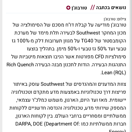
נושאים בכתבה
טורבוג'ן
צילום: טורבוג'ן
טורבוג'ן מודיעה על קבלת דו"ח מסכם של הסימולציה של
מכון המחקר Southwest לבעירה תלת מימד של מערכת
הקומבסטור של TG40 על מגוון תערובות דלק מ-100% גז
טבעי ועד 50% גז טבעי ו-50% מימן. בתהליך בוצעו
סימולציות CFD מפורטות אשר הניבו תוצאות מיטביות של
התנהגות הבעירה. הודות לתכנון מבנה הבעירה Rich Quench
Lean (RQL).
צוות המדענים והמהנדסים של Southwest עוסק באיתור
פריצות דרך טכנולוגיות באמצעות מדע מתקדם וטכנולוגיה
יישומית. מאז ועד היום, הארגון, משמש כמלכ"ר עצמאי,
המספק שירותי מדע, טכנולוגיה והנדסה חדשניים ללקוחות
ממשלתיים ומסחריים ברחבי העולם. בין לקוחות הארגון,
חברות ממשלתיות כמו :DARPA, DOE (Department Of
Energy).