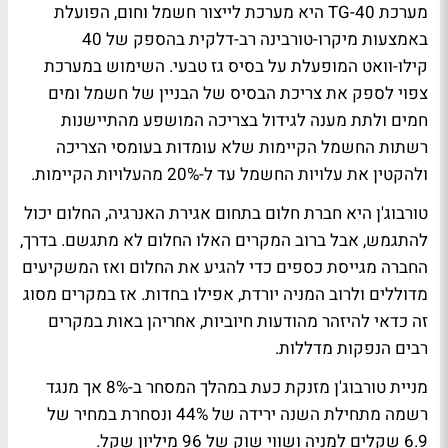
מערכת TG-40 היא מערכת לייצור חשמל וחום, הפועלת
באמצעות מיקרו-טורבינה רב-דלקית בהספק של 40
קילו-וואט המופעלת על בסיס גז טבעי. השימוש במערכת
צפוי לספק את צריכת הבסיס של הבניין של חשמל ומים
חמים ולתת מענה לגידול בצריכה המושפע מהתיישנות
רשתות החשמל הקיימות שלא עומדות בעומסי הצריכה
ולהקטין את עלויות החשמל עד ל-20% מהעלויות הקיימות.
טורבוג'ן היא חברת חלום בתחום אגירת האנרגיה, החלום יכול
להתגמש, אבל ברוב המקרים האלו החלום לא מתגשם. בדרך,
החברה מגייסת כספים כדי להגיע את החלום ואז המשקיעים
מדוללים ולרוב המניה יורדת, אפילו בחדות. אז במקרים מסוג
זה כדאי להיזהר מהודעות חיוביות, אחריהן באות במקרים
רבים הנפקות מדללות.
מניית טורבוג'ן מזנקת כעת במהלך המסחר ב-8% אך מנגד
רשמה מתחילת השנה ירידה של 44% ונסחרת במחיר של
6.9 שקלים למניה ושווי שוק של 96 מיליון שקל.