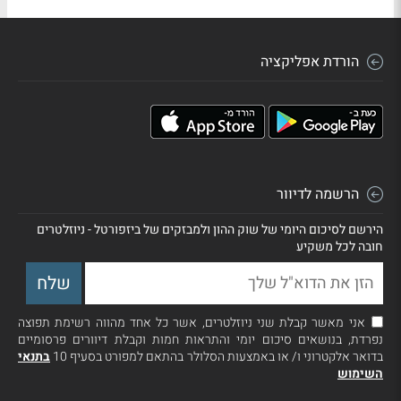
הורדת אפליקציה
הרשמה לדיוור
הירשם לסיכום היומי של שוק ההון ולמבזקים של ביזפורטל - ניוזלטרים
חובה לכל משקיע
אני מאשר קבלת שני ניוזלטרים, אשר כל אחד מהווה רשימת תפוצה
נפרדת, בנושאים סיכום יומי והתראות חמות וקבלת דיוורים פרסומיים
בדואר אלקטרוני ו/ או באמצעות הסלולר בהתאם למפורט בסעיף 10
בתנאי
השימוש