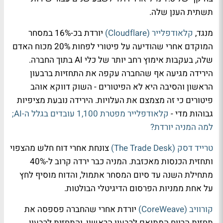
תשתית הענן שלה.
מנגד,
קלאודפלייר (Cloudflare)
יורדת בכ-16% במסחר
המוקדם אחרי שהודיעה על פיטורי לפחות 20% מכוח האדם
שלה, בעקבות אימוץ רחב יותר של כלי AI בתוך החברה.
הירידה מגיעה אף שהחברה עקפה את התחזיות ברבעון
הראשון והסיבה היא לא הפיטורים - השוק דווקא אוהב
פיטורים כי זה מצמצם את העלויות. הירידה נובעת מציפיות
גבוהות מדי -
קלאודפלייר מפטרת 1,100 עובדים בגלל ה-AI;
למה המניה יורדת?
טרייד דסק (The Trade Desk)
צונחת אחרי דוח חלש מהצפוי
ותחזית הכנסות מאכזבת. המניה כבר ירדה קרוב ל-40%
מתחילת השנה עד סיום המסחר אתמול, והדוח מוסיף לחץ
על אחת ממניות הפרסום הדיגיטלי הבולטות.
קורוויב (CoreWeave)
יורדת אחרי שהחברה פספסה את
תחזית הרווח המתואם לרבעון הראשון, והתחזית לרבעון