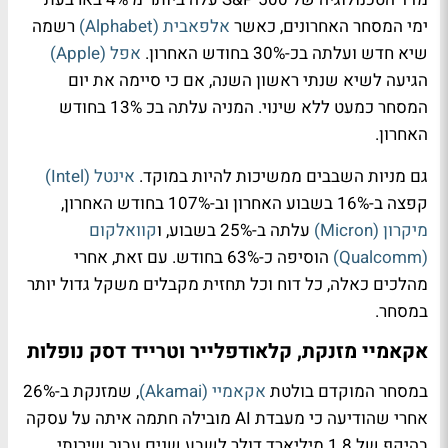
ימי המסחר האחרונים, כאשר
אלפאבית (Alphabet)
רשמה
שיא חדש ועלתה בכ-30% בחודש האחרון.
אפל (Apple)
הגיעה לשיא שנתי ראשון השנה, אם כי סיימה את יום
המסחר כמעט ללא שינוי. המניה עלתה בכ 13% בחודש
האחרון.
גם מניות השבבים ממשיכות להיות במוקד.
אינטל (Intel)
קפצה ב-16% בשבוע האחרון וב-107% בחודש האחרון,
מיקרון (Micron)
עלתה ב-25% בשבוע, ו
קוואלקום
(Qualcomm)
הוסיפה כ-63% בחודש. עם זאת, אחרי
מהלכים כאלה, כל דוח וכל תחזית מקבלים משקל גדול יותר
במסחר.
אקאמיי מזנקת, קלאודפלייר וטרייד דסק נופלות
במסחר המוקדם בולטת
אקאמיי (Akamai)
, שמזנקת ב-26%
אחרי שהודיעה כי מעבדת AI מובילה חתמה איתה על עסקה
בהיקף של 1.8 מיליארד דולר לשבע שנים עבור שירותי