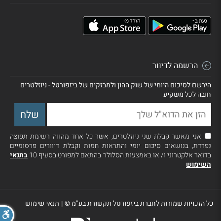
הרשמה לדיוור
הירשם לסיכום היומי של שוק ההון ולמבזקים של ביזפורטל - ניוזלטרים
חובה לכל משקיע
אני מאשר קבלת שני ניוזלטרים, אשר כל אחד מהווה רשימת תפוצה
נפרדת, בנושאים סיכום יומי והתראות חמות וקבלת דיוורים פרסומיים
בדואר אלקטרוני ו/ או באמצעות הסלולר בהתאם למפורט בסעיף 10
בתנאי
השימוש
כל הזכויות שמורות לחברת ביזפורטל תקשורת בע"מ ©
|
תנאי שימוש