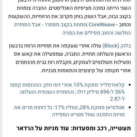
השני הייתה נמוכה מציפיות האנליסטים. החברה צומחת
בקצב גבוה, אבל השוק בוחן מקרוב את הרווחיות, ההשקעות
והחוב -
CoreWeave צומחת בקצב מסחרר - אבל התחזית
החלשה והחוב מפילים את המניה
בלוק (Block)
עולה אחרי שעקפה את תחזיות הרווח ברבעון
הראשון והעלתה תחזית. החברה, שמפעילה את קאש אפ
ופעילות תשלומים לעסקים, מקבלת רוח גבית מהנתונים
אחרי תקופה של קיצוצים והתאמות מבניות.
קלאודפלייר מזנקת 10% אחרי דוח חזק: ההכנסות קפצו
36% ל-696 מיליון דולר, והתחזית השנתית הועלתה
ל-2.87
אטלסיאן מזנקת 28%, טווליו 17%: גל דוחות מרים את
מניות התוכנה שוול סטריט הספידה
תעשייה, רכב ומסעדות: עוד מניות על הרדאר