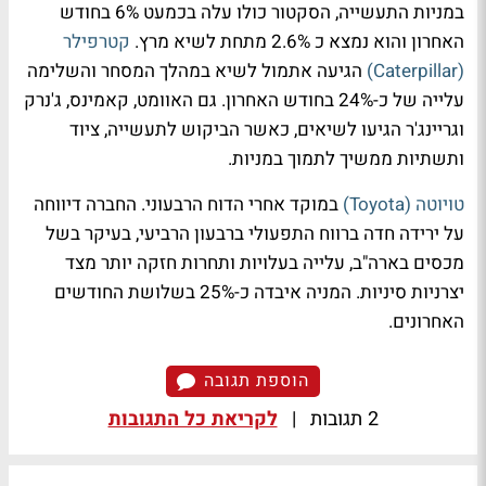
במניות התעשייה, הסקטור כולו עלה בכמעט 6% בחודש
האחרון והוא נמצא כ 2.6% מתחת לשיא מרץ.
קטרפילר
(Caterpillar)
הגיעה אתמול לשיא במהלך המסחר והשלימה
עלייה של כ-24% בחודש האחרון. גם האוומט, קאמינס, ג'נרק
וגריינג'ר הגיעו לשיאים, כאשר הביקוש לתעשייה, ציוד
ותשתיות ממשיך לתמוך במניות.
טויוטה (Toyota)
במוקד אחרי הדוח הרבעוני. החברה דיווחה
על ירידה חדה ברווח התפעולי ברבעון הרביעי, בעיקר בשל
מכסים בארה"ב, עלייה בעלויות ותחרות חזקה יותר מצד
יצרניות סיניות. המניה איבדה כ-25% בשלושת החודשים
האחרונים.
הוספת תגובה
2 תגובות
|
לקריאת כל התגובות