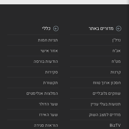
מדורים באתר
כללי
נדל"ן
תגיות חמות
אג"ח
אזור אישי
מט"ח
הודעות בורסה
קרנות
סקירות
חסכון ארוך טווח
תקשורת
שווקים גלובליים
המלצות אנליסטים
תנועות בעלי עניין
שער הדולר
מדדים למצב השוק
שער האירו
BizTV
הוראות סגירה