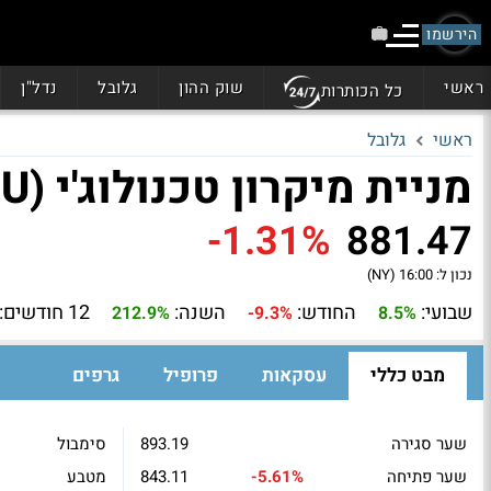
הירשמו
ראשי
שוק ההון
גלובל
נדל"ן
כל הכותרות
ראשי
גלובל
מניית מיקרון טכנולוג'י (MU)
-1.31%
881.47
נכון ל:
16:00 (NY)
שבועי:
החודש:
השנה:
12 חודשים:
212.9%
-9.3%
8.5%
מבט כללי
עסקאות
פרופיל
גרפים
שער סגירה
893.19
סימבול
שער פתיחה
-5.61%
843.11
מטבע