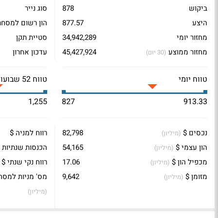
ביקוש
878
סוג נייר
היצע
877.57
הון רשום למסחר
מחזור יומי
34,942,289
סטיית תקן
מחזור ממוצע
45,427,924
עדכון אחרון
(30 יום)
טווח יומי
טווח 52 שבועות
1,255
827
913.33
נכסים $
82,798
רווח למניה $
(מיליון)
הון עצמי $
54,165
הכנסות שנתיות 
(מיליון)
מכפיל הון $
17.06
רווח נקי שנתי $
(מיליון)
מזומן $
9,642
מס' מניות למסח
(מיליון)
(מיליון)