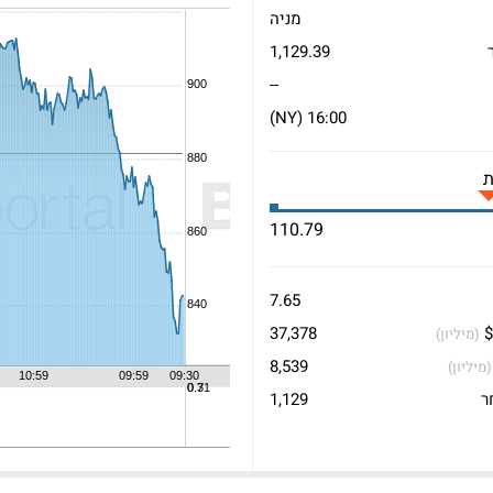
מניה
1,129.39
--
16:00 (NY)
110.79
7.65
$
37,378
(מיליון)
8,539
(מיליון)
ר
1,129