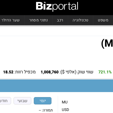
משפט
טכנולוגיה
רכב
נתוני מסחר
שער הדולר
שווי שוק (אלפי $):
מכפיל רווח:
18.52
1,008,760
721.1%
יומי
שבועי
חודש
MU
USD
תמורה:
--