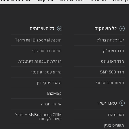
כל השווקים
כל השירותים
ישראליות בחו"ל
תוכנת Terminal Bizportal
מדד נאסד"ק
תוכנת בורסה גרף
מדד דאו ג'ונס
הנהלת חשבונות דיגיטלית
מדד 500 S&P
מידע עסקי פיננסי
מניות ארביטראז'
מאגר פסקי דין
BizMap
טאבו ישיר
איתור חברה
נסח טאבו
MyBusiness CRM – ניהול
קשרי לקוחות
תשריט בניין