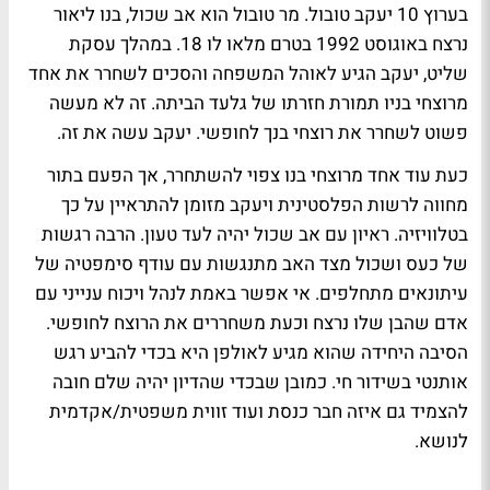
בערוץ 10
יעקב טובול
. מר טובול הוא אב שכול, בנו
ליאור
נרצח באוגוסט 1992 בטרם מלאו לו 18. במהלך עסקת
שליט
, יעקב הגיע לאוהל המשפחה והסכים לשחרר את אחד
מרוצחי בניו תמורת חזרתו של
גלעד
הביתה. זה לא מעשה
פשוט לשחרר את רוצחי בנך לחופשי. יעקב עשה את זה.
כעת עוד אחד מרוצחי בנו צפוי להשתחרר, אך הפעם בתור
מחווה לרשות הפלסטינית ויעקב מזומן להתראיין על כך
בטלוויזיה. ראיון עם אב שכול יהיה לעד טעון. הרבה רגשות
של כעס ושכול מצד האב מתנגשות עם עודף סימפטיה של
עיתונאים מתחלפים. אי אפשר באמת לנהל ויכוח ענייני עם
אדם שהבן שלו נרצח וכעת משחררים את הרוצח לחופשי.
הסיבה היחידה שהוא מגיע לאולפן היא בכדי להביע רגש
אותנטי בשידור חי. כמובן שבכדי שהדיון יהיה שלם חובה
להצמיד גם איזה חבר כנסת ועוד זווית משפטית/אקדמית
לנושא.