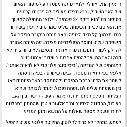
הראיון החל,
אורלי וילנאי
נותנת מעט רקע לסיפורו האישי
של האב השכול, והוא מצידו משלים לה פרטים קריטים
בסיפור בנו "הוא נדקר 24 פעמים". וילנאי מתחילה למשוך
את האייטם לכיוון משפחת שליט שמר טובול תמך בשחרור
בנם. מצמוץ קל מצד הצופה והאב מותח ביקורת חריפה על
משפחת שליט וחוסר הסולידריות מצידה. פה הייתה אמורה
להדלק לעורך התוכנית נורה אדומה. מסיבה לא ברורה, זה לא
קרה והאב המשיך להטיח אמרות בשידור "אנחנו בשר
התותחים של המדינה", "ביבי סוגר וילון כדי לא לראות אותנו".
וילנאי כעיתונאית מנוסה, הבינה שיש פה בעיה וניסתה
לשמר את הדיון ברמת המיקרו ולהתמקד במצב היחסים דאז
בין משפחת שליט למשפחת טובול. יאמר לזכותה שהיא
הצליחה, מפלס המתח ירד, ו
גיא מרוז
עשה קישור בין האב
השכול, ההפגנה הצפויה וח"כ
אלעזר שטרן
שהמתין בסבלנות
לתורו ונשאל מספר שאלות על המשא ומתן המדיני.
לפתע, במהלך לא ברור לחלוטין, החליטה וילנאי פשוט להטיל