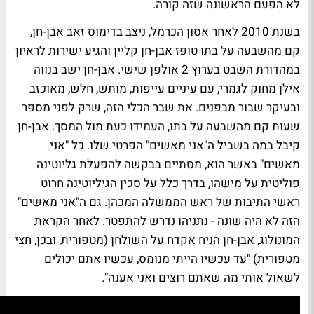
לא הפעם הראשונה שזה קורה.
בשנת 2010 לאחר אסון הכרמל, ניצב בדימוס
זאב אבן-חן
,
קם מהשבעה על בתו
טופז אבן-חן קליין
והגיע ישירות לראיון
במהדורת השבט בערוץ 2 אולפן שישי. אבן-חן ישב בנווה
אילן מחוק לגמרי, עם עיניים עייפות, מותש, חלש, מאוכזב
ובעיקר שבור מבפנים. את שבר הכלי הזה, שרק לפני מספר
שעות קם מהשבעה על בתו, העמידו כעת מול המסך. אבן-חן
קיבל במה בשביל ה"אני מאשים" הפרטי שלו. כל "אני
מאשים" באשר הוא, מסתיים בבקשה להפעלת גליוטינה
פוליטית על מישהו, בדרך כלל על סכין הגיליוטינה חרוט
ראשי התיבות של ראש הממשלה המכהן. גם ה"אני מאשים"
הזה לא היה שונה - נתניהו נדרש להתפטר. לאחר הקראת
המונולוג, אבן-חן הניח אקדח על השולחן (מטפורית, ובכן, חצי
מטפורית) "עד עכשיו הייתי מנומס, עכשיו אתם יכולים
לשאול אותי מה שאתם רוצים ואני אענה".