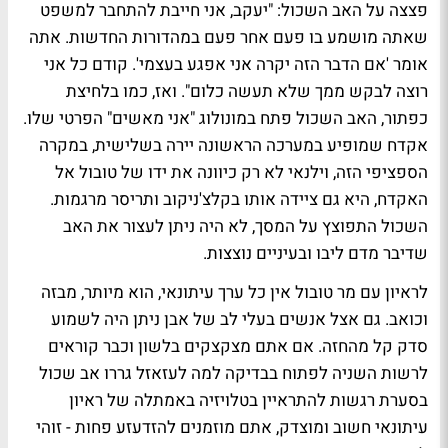
פצצה על האב השכול: "יעקב, אני חייבת להתחבר למשפט
שאתה מושמע בו פעם אחר פעם במהדורות החדשות. אתה
אומר 'אם הדבר הזה יקרה אני אפגע בעצמי'. קודם כל אני
רוצה לבקש ממך שלא תעשה כלום". ואז, כמו בלחיצת
כפתור, האב השכול פתח במונולוג "אני מאשים" הפרטי שלו.
אקדח שמופיע במערכה הראשונה יירה בשלישית, במקרה
הספציפי הזה, וילנאי לא רק כיוונה את ידו של טובול אל
האקדח, היא גם ציידה אותו בקלצ'ניקוב ותריסר מרגמות.
השכול התפוצץ על המסך, לא היה ניתן לעצור את האב
שדיבר מדם ליבו ובעיניים נוצצות.
לראיון עם מר טובול אין כל ערך עיתונאי, הוא מיותר, מבזה
וכואב. גם אצל אנשים בעלי לב של אבן ניתן היה לשמוע
סדק קל מהחזה. אם אתם מצקצקים בלשון וכבר קוראים
לרשות השניה לפתוח בבדיקה למה לעזאזל גררו אב שכול
בסערת רגשות להתראיין בטלויזיה באמתלה של ראיון
עיתונאי חשוב ומוצדק, אתם מוזמנים להזדעזע פחות - זוהי