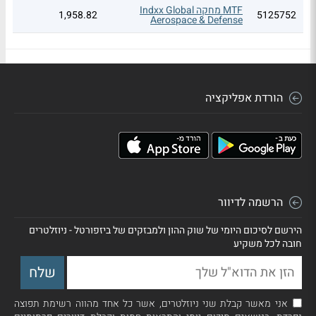
MTF מחקה Indxx Global
1,958.82
5125752
Aerospace & Defense
MTF מחקה S&P 500 מנוטרלת
1,903.32
5125869
מט"ח
1150184
MTF סל ת"א 35
1,415.65
הורדת אפליקציה
MTF מחקה אינדקס תשתיות
1,361.85
5130604
לאומיות ישראל
MTF מחקה Nasdaq 100
1,181.06
5134549
מנוטרלת מט"ח
1189810
MTF סל אינדקס צמיחה עולמי
1,014.12
הרשמה לדיוור
1189828
MTF סל אינדקס ערך עולמי
1,008.43
הירשם לסיכום היומי של שוק ההון ולמבזקים של ביזפורטל - ניוזלטרים
MTF סל Nasdaq 100 מנוטרלת
חובה לכל משקיע
979.28
1181445
מט"ח
5116926
מגדל צמודה בונד מדורג
964.29
אני מאשר קבלת שני ניוזלטרים, אשר כל אחד מהווה רשימת תפוצה
5136890
מגדל כספית דולרית - נקובה $
958.35