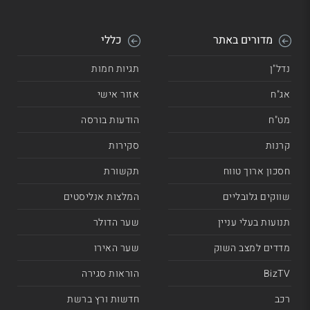
מדורים באתר
כללי
נדל"ן
תגיות חמות
אג"ח
אזור אישי
מט"ח
הודעות בורסה
קרנות
סקירות
חסכון ארוך טווח
תקשורת
שווקים גלובליים
המלצות אנליסטים
תנועות בעלי עניין
שער הדולר
מדדים למצב השוק
שער האירו
BizTV
הוראות סגירה
רכב
חדשות ורץ ברשת