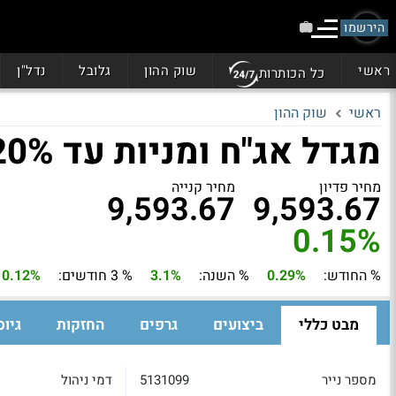
הירשמו
ראשי
שוק ההון
גלובל
נדל"ן
כל הכותרות
ראשי
שוק ההון
מגדל אג"ח ומניות עד 20%
מחיר פדיון
מחיר קנייה
9,593.67
9,593.67
0.15%
% החודש:
0.29%
% השנה:
3.1%
% 3 חודשים:
0.12%
מבט כללי
ביצועים
גרפים
החזקות
גיוס
מספר נייר
5131099
דמי ניהול