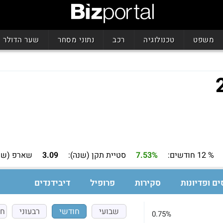
משפט
טכנולוגיה
רכב
נתוני מסחר
שער הדולר
% 12 חודשים:
7.53%
סטיית תקן (שנה):
3.09
שארפ (שנה
ים ופדיונות
סקירות
פרופיל
דיבידנדים
שבועי
חודשי
רבעוני
חצ
0.75%