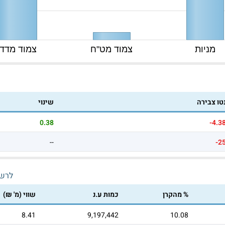
מניות
צמוד מט"ח
צמוד מדד
טו צבירה
שינוי
0.38
-4.3
--
-2
לרש
% מהקרן
כמות ע.נ
שווי (מ' ₪)
8.41
9,197,442
10.08