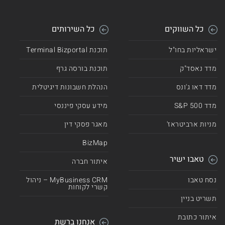
כל השווקים
כל השירותים
ישראליות בחו"ל
תוכנת Terminal Bizportal
מדד נאסד"ק
תוכנת בורסה גרף
מדד דאו ג'ונס
הנהלת חשבונות דיגיטלית
מדד 500 S&P
מידע עסקי פיננסי
מניות ארביטראז'
מאגר פסקי דין
BizMap
טאבו ישיר
איתור חברה
נסח טאבו
MyBusiness CRM – ניהול
קשרי לקוחות
תשריט בניין
איתור כתובת
אנחנו ברשת