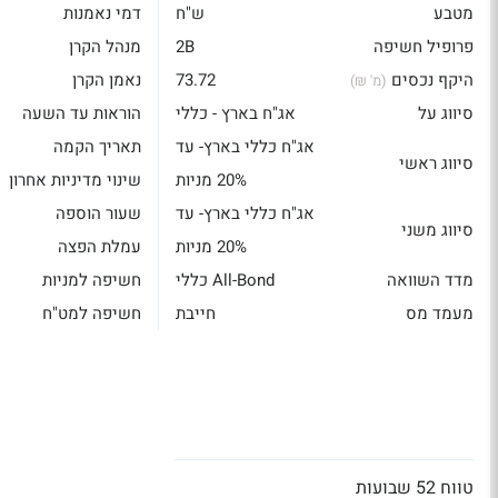
מטבע
ש"ח
דמי נאמנות
פרופיל חשיפה
2B
מנהל הקרן
היקף נכסים
73.72
נאמן הקרן
(מ' ₪)
סיווג על
אג"ח בארץ - כללי
הוראות עד השעה
אג"ח כללי בארץ- עד
תאריך הקמה
סיווג ראשי
20% מניות
שינוי מדיניות אחרון
אג"ח כללי בארץ- עד
שעור הוספה
סיווג משני
20% מניות
עמלת הפצה
מדד השוואה
All-Bond כללי
חשיפה למניות
מעמד מס
חייבת
חשיפה למט"ח
טווח 52 שבועות