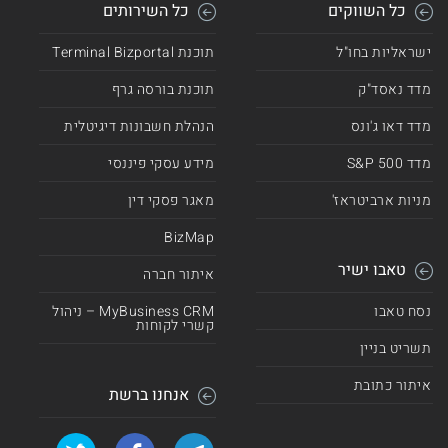
כל השווקים
כל השירותים
ישראליות בחו"ל
תוכנת Terminal Bizportal
מדד נאסד"ק
תוכנת בורסה גרף
מדד דאו ג'ונס
הנהלת חשבונות דיגיטלית
מדד 500 S&P
מידע עסקי פיננסי
מניות ארביטראז'
מאגר פסקי דין
BizMap
טאבו ישיר
איתור חברה
נסח טאבו
MyBusiness CRM – ניהול
קשרי לקוחות
תשריט בניין
איתור כתובת
אנחנו ברשת