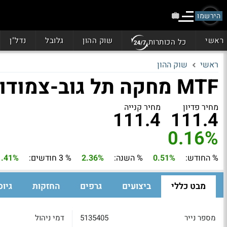
הירשמו
ראשי
שוק ההון
גלובל
נדל"ן
כל הכותרות
ראשי
שוק ההון
MTF מחקה תל גוב-צמודות 5-10
מחיר פדיון
מחיר קנייה
111.4
111.4
0.16%
% החודש:
0.51%
% השנה:
2.36%
% 3 חודשים:
1.41%
מבט כללי
ביצועים
גרפים
החזקות
גיוס
מספר נייר
5135405
דמי ניהול