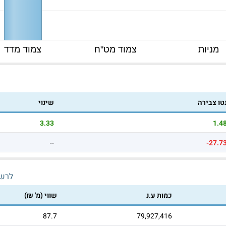
מניות
צמוד מט"ח
צמוד מדד
טו צבירה
שינוי
3.33
1.4
--
-27.7
לרש
כמות ע.נ
שווי (מ' ₪)
87.7
79,927,416