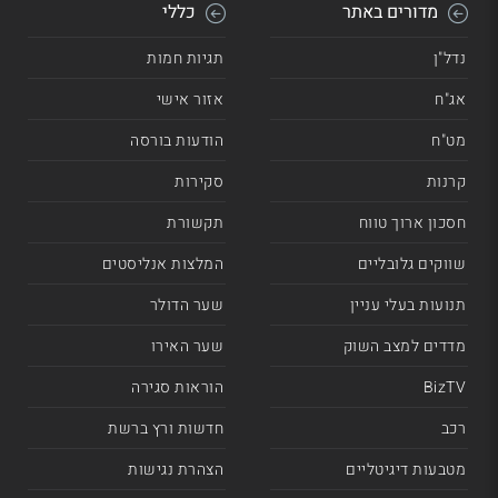
מדורים באתר
כללי
נדל"ן
תגיות חמות
אג"ח
אזור אישי
מט"ח
הודעות בורסה
קרנות
סקירות
חסכון ארוך טווח
תקשורת
שווקים גלובליים
המלצות אנליסטים
תנועות בעלי עניין
שער הדולר
מדדים למצב השוק
שער האירו
BizTV
הוראות סגירה
רכב
חדשות ורץ ברשת
מטבעות דיגיטליים
הצהרת נגישות