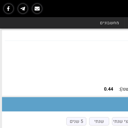
נכון ל - 07/26
מחשבונים
נה):
0.44
י שנתי
שנתי
5 שנים