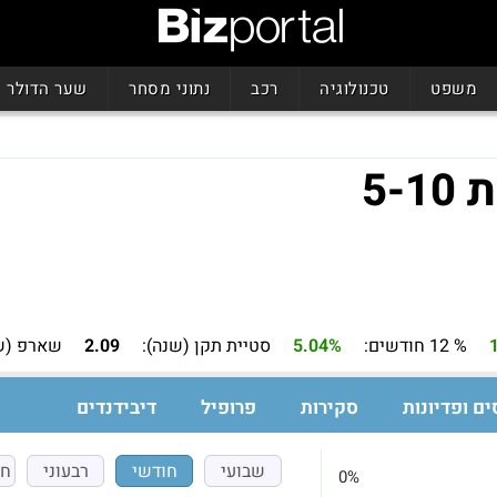
משפט
טכנולוגיה
רכב
נתוני מסחר
שער הדולר
% 12 חודשים:
5.04%
סטיית תקן (שנה):
2.09
שארפ (ש
ים ופדיונות
סקירות
פרופיל
דיבידנדים
שבועי
חודשי
רבעוני
חצ
0%