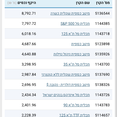
מס' הקרן
שם הקרן
היקף נכסים
(מ' ₪)
5136544
מיטב כספית שקלית כשרה
8,792.71
1144385
תכלית סל S&P 500
7,797.72
1143718
תכלית סל ת"א 125
6,018.16
5123898
מיטב כספית
4,687.66
5135926
מיטב כספית ניהול נזילות
4,640.88
1143700
תכלית סל ת"א 35
3,298.95
5137690
מיטב כספית שקלית ללא קונצרני
2,987.84
5138326
מיטב כספית דולרית - נקובה $
2,696.95
1143726
תכלית סל אינדקס בנקים ישראל
2,434.34
1143783
תכלית סל ת"א 90
2,401.96
5114657
תכלית TTF ת"א 125
2,228.39