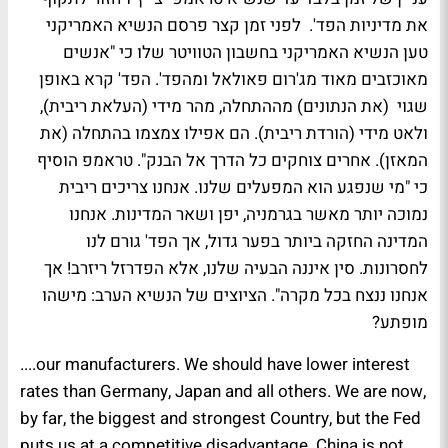
את מדיניות הפד'. לפני זמן קצר פרסם הנשיא האמריקני
טען הנשיא האמריקני בחשבון הטוויטר שלו כי "אנשים
מאוכזבים מאוד מג'רום פאולאל ומהפד'. הפד' קרא באופן
שגוי (את הנתונים) מההתחלה, מהר מידי (העלאת ריבית),
ולאט מידי (הורדת ריבית). הם אפילו צמצמו בהתחלה (את
המאזן). אחרים צוחקים כל הדרך אל הבנק". טראמפ הוסיף
כי "מי שנפגע הוא המפעלים שלנו. אנחנו צריכים ריבית
נמוכה יותר מאשר בגרמניה, יפן ושאר המדינות. אנחנו
המדינה החזקה ביותר בפער גדול, אך הפד' גורם לנו
לחסרונות. סין איננה הבעיה שלנו, אלא הפדרזל ריזרב! אך
אנחנו ננצח בכל מקרה". הציוצים של הנשיא הערב: מישהו
מופתע?
....our manufacturers. We should have lower interest
rates than Germany, Japan and all others. We are now,
by far, the biggest and strongest Country, but the Fed
puts us at a competitive disadvantage. China is not