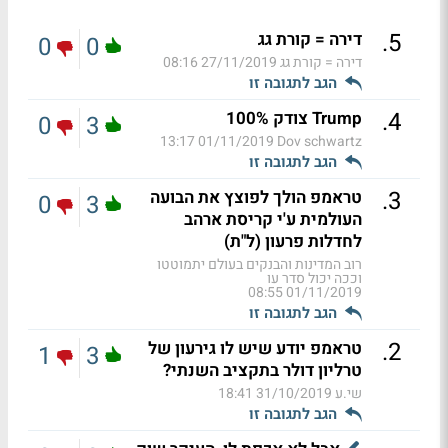
.
5
דירה = קורת גג
0
0
דירה = קורת גג
27/11/2019 08:16
הגב לתגובה זו
.
4
Trump צודק 100%
0
3
01/11/2019 13:17
Dov schwartz
הגב לתגובה זו
.
3
טראמפ הולך לפוצץ את הבועה
0
3
העולמית ע'י קריסת ארהב
לחדלות פרעון (ל"ת)
רוב המדינות והבנקים בעולם יתמוטטו
וככה יכול סדר עו
01/11/2019 08:55
הגב לתגובה זו
.
2
טראמפ יודע שיש לו גירעון של
1
3
טרליון דולר בתקציב השנתי?
שי.ע
31/10/2019 18:41
הגב לתגובה זו