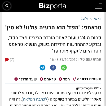
ראשי
גלובל
טראמפ: "הפד' הוא הבעיה שלנו! לא סין"
פחות מ-24 שעות לאחר הורדת הריבית מצד הפד',
וברקע להתחדשות הירידות בשוק, הנשיא טראמפ
חוזר היום לתקוף את הפד'
עמית נעם טל
(7)
|
31/10/2019 16:43
נושאים בכתבה
הפד
טראמפ
שער הדולר
צילום: gettyimages
ברקע לירידות בשוקי המניות היום בארה"ב, וברקע לנתוני
מאקרו חלשים במיוחד בשיקאגו (
לכתבה המלאה
), זה היה
עניין של זמן בלבד עד שנשיא טראמפ יצייץ ויחזור לתקוף