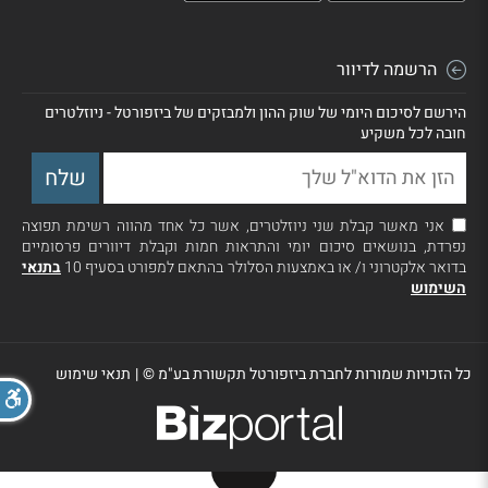
הרשמה לדיוור
הירשם לסיכום היומי של שוק ההון ולמבזקים של ביזפורטל - ניוזלטרים
חובה לכל משקיע
אני מאשר קבלת שני ניוזלטרים, אשר כל אחד מהווה רשימת תפוצה
נפרדת, בנושאים סיכום יומי והתראות חמות וקבלת דיוורים פרסומיים
בדואר אלקטרוני ו/ או באמצעות הסלולר בהתאם למפורט בסעיף 10
בתנאי
השימוש
כל הזכויות שמורות לחברת ביזפורטל תקשורת בע"מ ©
|
תנאי שימוש