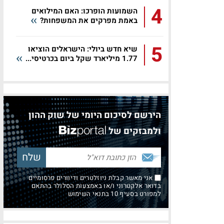
4
השמועות הופרכו: האם המילואים
באמת מפרקים את המשפחות?
5
שיא חדש ביולי: הישראלים הוציאו
1.77 מיליארד שקל ביום בכרטיסי...
הירשם לסיכום היומי של שוק ההון
ולמבזקים של
אני מאשר קבלת ניוזלטרים ודיוורים פרסומיים
בדואר אלקטרוני ו/או באמצעות הסלולר בהתאם
למפורט בסעיף 10 בתנאי השימוש