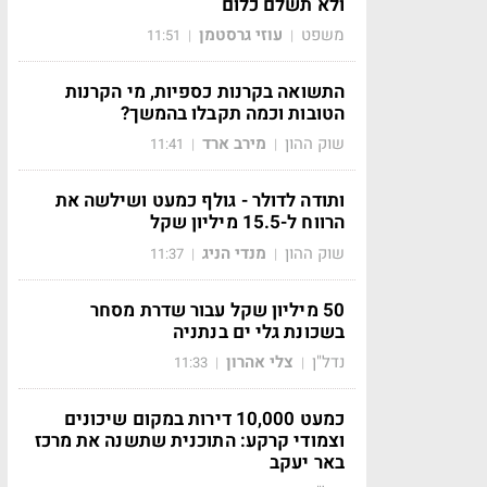
ולא תשלם כלום
משפט
עוזי גרסטמן
11:51
|
|
התשואה בקרנות כספיות, מי הקרנות
הטובות וכמה תקבלו בהמשך?
שוק ההון
מירב ארד
11:41
|
|
ותודה לדולר - גולף כמעט ושילשה את
הרווח ל-15.5 מיליון שקל
שוק ההון
מנדי הניג
11:37
|
|
50 מיליון שקל עבור שדרת מסחר
בשכונת גלי ים בנתניה
נדל"ן
צלי אהרון
11:33
|
|
כמעט 10,000 דירות במקום שיכונים
וצמודי קרקע: התוכנית שתשנה את מרכז
באר יעקב