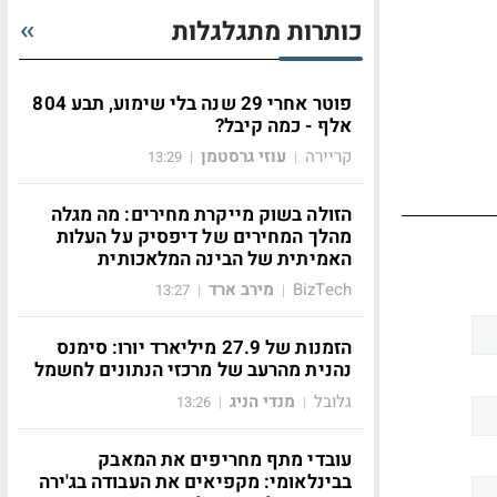
כותרות מתגלגלות
פוטר אחרי 29 שנה בלי שימוע, תבע 804
אלף - כמה קיבל?
קריירה
עוזי גרסטמן
13:29
|
|
הזולה בשוק מייקרת מחירים: מה מגלה
מהלך המחירים של דיפסיק על העלות
האמיתית של הבינה המלאכותית
BizTech
מירב ארד
13:27
|
|
הזמנות של 27.9 מיליארד יורו: סימנס
נהנית מהרעב של מרכזי הנתונים לחשמל
גלובל
מנדי הניג
13:26
|
|
עובדי מתף מחריפים את המאבק
בבינלאומי: מקפיאים את העבודה בג'ירה