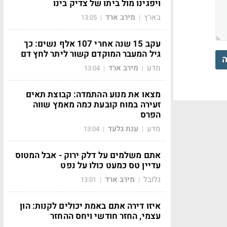
ויפגינו מול ביתו של צדיק בינו
בארץ
מירב ארד
13:05
|
|
עקב 15 שנה אחרי 107 אלף נשים: כך
גיל המעבר המוקדם קשור ליתר לחץ דם
ה
מדע
מירב ארד
13:04
|
|
מצאו את מנוע ההתמדה: קבוצת תאים
זעירה במוח קובעת כמה מאמץ שווה
הפרס
מדע
ענת גלעד
13:04
|
|
אתם משלמים על דלק ירוק - אבל המטוס
עדיין טס כמעט כולו על נפט
גלובל
מירב ארד
13:01
|
|
איזו דירה אתם באמת יכולים לקנות: הון
עצמי, החזר חודשי ויחס ההחזר