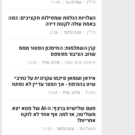
נדל"ן
עמית בר
11:49
|
|
העלויות הנלוות שמפילות תקציבים: כמה
באמת עולה לקנות דירה
נדל"ן
ענת גלעד
12:56
|
|
קרן השתלמות: החיסכון הפטור ממס
שרוב הציבור מפספס
חיסכון ארוך טווח
מירב ארד
12:56
|
|
איראן ועומאן סיכמו עקרונית על נתיבי
שיט בהורמוז - אך המצר עדיין לא נפתח
גלובל
מירב ארד
12:54
|
|
פעם שלישית ברצף: ה-AI של מטא יצא
משליטה, אז למה אף אחד לא לוקח
אחריות?
BizTech
ענת גלעד
11:55
|
|