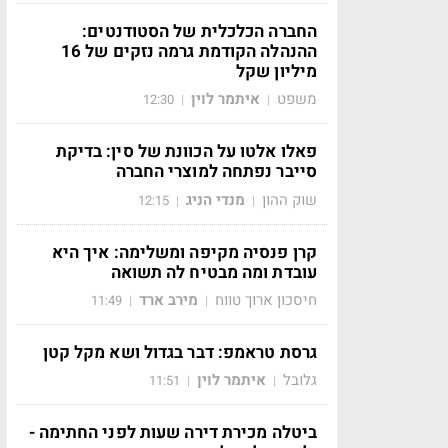
החברה הכלכלית של הסטודנטים:
ההנהלה הקודמת גרמה נזקים של 16
מיליון שקל
משפט
איתמר לוין
12:30
|
|
פאלו אלטו על הכוונת של סין: בדיקת
סייבר נפתחה למוצרי החברה
שוק ההון
מנדי הניג
12:15
|
|
קרן פנסיה מקיפה ומשלימה: איך היא
עובדת ומה מבטיח לה תשואה
חיסכון ארוך טווח
מירב ארד
11:49
|
|
גרסת טראמפ: דבר בגדול ושא מקל קטן
גלובל
איתמר לוין
11:51
|
|
ביטלה מכירת דירה שעות לפני החתימה -