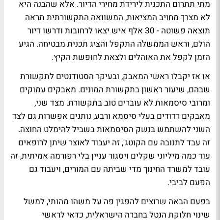
מתי תתרום התכנית לירידת מחירי הדיור. אלא שהבנה היא
לא מצרך מחויב המציאות, המשוואה התקשורתית תראה
תוצאה פשוטה - 30 אלף איש יצאו לרחובות ודרשו דיור
הולם, וראש הממשלה התקפל והציג תכנית מבטיחה. הגיע
הזמן לקפל את האוהלים ולצאת לחופשת הקיץ.
או אז יקבלו ראשי המאבק, ובעיקר הסטודנטים לתקשורת
שבהם, שיעור ראשון בתקשורת המונים. מאבקים עמוקים
ומרובי סיסמאות לא עוברים טוב בתקשורת. מצד שני,
מאבקים רדודים בעלי סיסמא ורבע, נותנים אפשרות גם לצד
השני להשתמש בנשק הסיסמאות בשביל להימלט החוצה.
זה עבד לתנובה עם הקוטג', זה יעבוד לאוצר שיתן לרופאים
עוד כמה מיליוני שקלים ויסגור עניין בלי רפורמה אמיתית, זה
עובד למשרד החינוך מדי שביתה עם המורים, ויעבוד גם
הפעם לביבי.
בפעם הבאה שרוצים להפגין פה על משהו מהותי, למשל
שינוי חלוקת הנטל בחברה הישראלית, כדאי לראשי