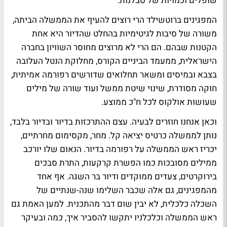
שופלים וכמויות של סבלנות.
המפגינים ברוטשילד הרי רוצים להעיף את הממשלה הביתה,
משורה של סיבות לגיטימיות בהחלט שהדיור היא אחת
הקטנות שבהם. הם הרי לא מרוצים מחוסר השוויון בחברה
הישראלית, ממעמד הביניים הקורס, מחלוקת הנטל העלובה
בצבא ובמיסים ומשאר תחלואים שדורשים רפורמה אמיתית,
חוקה מסודרת, שינוי שיטת ממשל ועוד שורה של מילים
שעושות אולקוס לכל ח"כ ממוצע.
וכאן אנחנו חוזרים לבעיה. עצם ההתרכזות בדיור ובדיור בלבד,
נותן לממשלה כרטיס יציאה קל. מחר, מקסימום מחרתיים,
יכריז ראש הממשלה על רפורמה בדיור. הנאום שלו יורכב
ממילים מסובכות כמו הפשרת קרקעות, התרת סבכים
בירוקרטים, צעדים ממוקדים ודיור בר השגה. אף אחד
מהמפגינים, גם אלה שכבר השלימו שנה-שנתיים של
השכלה כלכלית, לא יבין שום דבר מהתכנית. למען האמת גם
ראש הממשלה וכלכלניו יתקשו להסביר איך, כמה ובעיקר