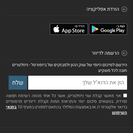
הורדת אפליקציה
הרשמה לדיוור
הירשם לסיכום היומי של שוק ההון ולמבזקים של ביזפורטל - ניוזלטרים
חובה לכל משקיע
אני מאשר קבלת שני ניוזלטרים, אשר כל אחד מהווה רשימת תפוצה
נפרדת, בנושאים סיכום יומי והתראות חמות וקבלת דיוורים פרסומיים
בדואר אלקטרוני ו/ או באמצעות הסלולר בהתאם למפורט בסעיף 10
בתנאי
השימוש