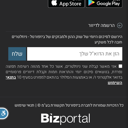
הרשמה לדיוור
הירשם לסיכום היומי של שוק ההון ולמבזקים של ביזפורטל - ניוזלטרים
חובה לכל משקיע
אני מאשר קבלת שני ניוזלטרים, אשר כל אחד מהווה רשימת תפוצה
נפרדת, בנושאים סיכום יומי והתראות חמות וקבלת דיוורים פרסומיים
בדואר אלקטרוני ו/ או באמצעות הסלולר בהתאם למפורט בסעיף 10
בתנאי
השימוש
כל הזכויות שמורות לחברת ביזפורטל תקשורת בע"מ ©
|
תנאי שימוש