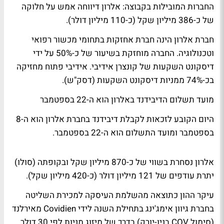
החברות המובילות בקבוצה: אלרון דיווחה אמש על חלוקה
של כ-386 מיליון שקל (כ-110 מיליון דולר).
חברת אלרון הינה חברת אחזקות בתחומי מכשור רפואי
וטכנולוגיה. החברה מוחזקת בשיעור של כ-50% על ידי
דיסקונט השקעות של קונצרן אידיבי. אידיבי פתוח מחזיקה
בכ-74% ממניות דיסקונט השקעות (דסק"ש).
מועד תשלום הדיבידנד באלרון הוא ה-22 בספטמבר
היום הקובע לזכאות לקבלת דיבידנד בחברת אלרון הוא ה-8
בספטמבר ומועד התשלום הוא ה-22 בספטמבר.
אלרון נסחרת בשווי של כ-870 מיליון שקל ובקופתה (סולו)
יתרת עודפים של 121 מיליון דולר (כ-420 מיליון שקל).
עיקר ההון כתוצאה מהשלמת העיסקה למכירת השליטה
בחברת גיוון אימג'ינג בתחילת השנה לידי Covidien מאירלנד
(סימול COV בניו-יורק) בדרך של מיזוג מניות לפי 30 דולר