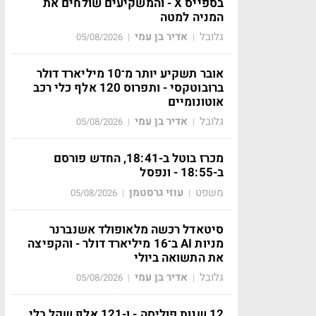
בספייס X - והמשקיעים שולחים את
המניה למטה
גלובל
אדיר בן עמי
05/08/2026
|
|
אובר תשקיע יותר מ־10 מיליארד דולר
ברובוטקסי - ותפרוס 120 אלף כלי רכב
אוטונומיים
גלובל
אדיר בן עמי
05/08/2026
|
|
מכרז בוטל ב-18:41, החדש פורסם
ב-18:55 - ונפסל
משפט
עוזי גרסטמן
05/08/2026
|
|
סיטאדל רכשה מלאופולד אשנברנר
מניות AI ב־16 מיליארד דולר - והקפיצה
את התשואה ביולי
גלובל
אדיר בן עמי
05/08/2026
|
|
12 שנות פוליסה - ו-121 אלף שקל בלי