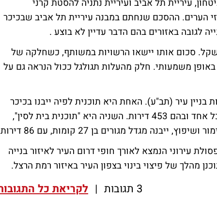
טחון, עיריית תל אביב ועיריית נתניה להסטת קרני
 הערים. ההסכם שנחתם במבנה עיריית תל אביב שבכיכר
ה לגובה באזורים בהם הדבר עדיין לא בוצע .
קרניים עומדת על כ-60 מיליון שקל. סכום אותו יישאו הרשויות במשותף, כשחלקה של
ר באופן משמעותי. חלק מהעלות תגולגל ככול הנראה גם על
ניין עיר (תב"ע). האחת היא תוכנית לפיה ייבנו בכיכר
המדינה ארבעה מגדלי מגורים בני 43 קומות כל אחד ובהם 453 דירות. השניה היא "תוכנית בית לסין",
בנה מגדל מגורים בן 27 קומות, עם 86 דירות.
ולת עירוני הנמצא לאורך חופי דרום העיר לאיזור בנייה
וכנן מהלך של פיצוי בינוי בצפון העיר באיזור רמת הרצל.
3 תגובות
|
לקריאת כל התגובות