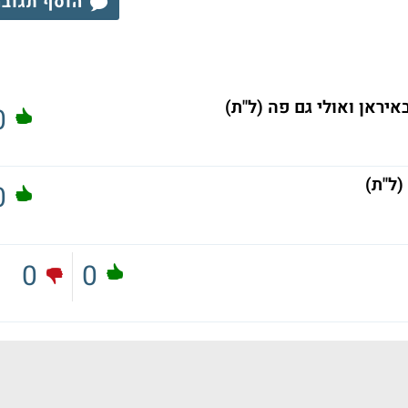
הוסף תגוב
יראן ואולי גם פה (ל"ת)
0
(ל"ת)
0
0
0