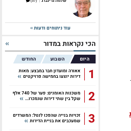
|
שלמה גרינברג
(57)
עוד ניתוחים ודעות
הכי נקראות במדור
היום
השבוע
החודש
1
אאורה ומועדון חבר במבצע: מאות
דירות יוצעו בחמישה פרויקטים
2
משכנות האומנים: פער של 740 אלף
שקל בין שתי דירות שנמכרו...
3
זכויות בנייה שהפכו לנטל: המשרדים
שמעכבים את בניית הדירות