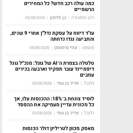
כמה עולה רכב חדש? כל המחירים
הרשמיים
רכב ותחבורה
בן פלמון
05/08/2026
|
|
עו"ד דיווח על עסקת נדל"ן אחרי 9 שנים,
והתביעה נגדו נדחתה
משפט
עוזי גרסטמן
05/08/2026
|
|
טלטלה בצמרת ה־AI של גוגל: מנכ״ל גוגל
דיפמיינד עובר תפקיד וארבעה בכירים
עוזבים
גלובל
אדיר בן עמי
05/08/2026
|
|
לוסיד צונחת ב־18%: ההכנסות עלו, אך
כל מכונית עדיין מעמיקה את ההפסד
גלובל
אדיר בן עמי
05/08/2026
|
|
מאסק מכוון לטריליון דולר הכנסות