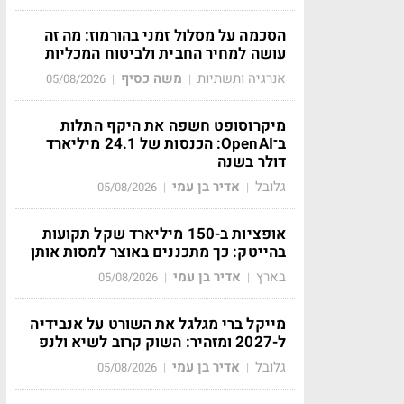
הסכמה על מסלול זמני בהורמוז: מה זה
עושה למחיר החבית ולביטוח המכליות
אנרגיה ותשתיות
משה כסיף
05/08/2026
|
|
מיקרוסופט חשפה את היקף התלות
ב־OpenAI: הכנסות של 24.1 מיליארד
דולר בשנה
גלובל
אדיר בן עמי
05/08/2026
|
|
אופציות ב-150 מיליארד שקל תקועות
בהייטק: כך מתכננים באוצר למסות אותן
בארץ
אדיר בן עמי
05/08/2026
|
|
מייקל ברי מגלגל את השורט על אנבידיה
ל-2027 ומזהיר: השוק קרוב לשיא ולנפ
גלובל
אדיר בן עמי
05/08/2026
|
|