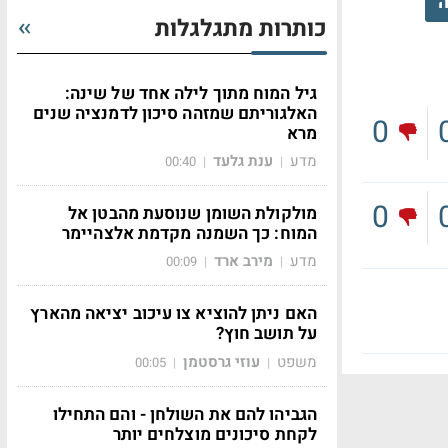
ה
כותרות מתגלגלות
גיל המוח מתוך לילה אחד של שינה:
האלגוריתם שמזהה סיכון לדמנציה שנים
0
מרא
מדע
ענת גלעד
00:40
|
|
0
מולקולת השומן שנוסעת מהבטן אל
המוח: כך השמנה מקדמת אלצהיימר
מדע
מירב ארד
00:09
|
|
האם ניתן להוציא צו עיכוב יציאה מהארץ
על תושב חוץ?
משפט
עוזי גרסטמן
00:05
|
|
הגביהו להם את השולחן - והם התחילו
לקחת סיכונים מוצלחים יותר