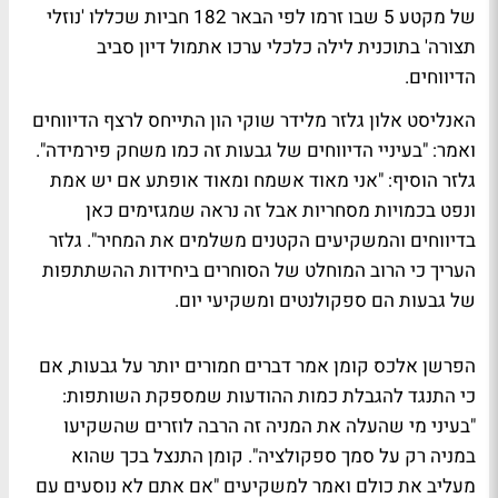
של מקטע 5 שבו זרמו לפי הבאר 182 חביות שכללו 'נוזלי
תצורה' בתוכנית לילה כלכלי ערכו אתמול דיון סביב
הדיווחים.
האנליסט אלון גלזר מלידר שוקי הון התייחס לרצף הדיווחים
ואמר: "בעיניי הדיווחים של גבעות זה כמו משחק פירמידה".
גלזר הוסיף: "אני מאוד אשמח ומאוד אופתע אם יש אמת
ונפט בכמויות מסחריות אבל זה נראה שמגזימים כאן
בדיווחים והמשקיעים הקטנים משלמים את המחיר". גלזר
העריך כי הרוב המוחלט של הסוחרים ביחידות ההשתתפות
של גבעות הם ספקולנטים ומשקיעי יום.
הפרשן אלכס קומן אמר דברים חמורים יותר על גבעות, אם
כי התנגד להגבלת כמות ההודעות שמספקת השותפות:
"בעיני מי שהעלה את המניה זה הרבה לוזרים שהשקיעו
במניה רק על סמך ספקולציה". קומן התנצל בכך שהוא
מעליב את כולם ואמר למשקיעים "אם אתם לא נוסעים עם