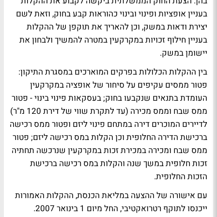
בהן. הצעת החוק הממשלתית ביקשה לקבוע את ההקלות
בעניין אופציות ופינוי ובינוי כהוראות קבע בחוק, וזאת לשם
יצירת ודאות במשק, וכן להאריך את תוקפן של ההקלות
בעניין חילוף זכויות במקרקעין במטרה להמשיך ולבחון את
יישומן במשק.
בין ההקלות הכלולות בפרקים המוארכים במסגרת התיקון:
פטור ממסים עקיפים על סיחור של אופציה במקרקעין
העומדת בתנאים שנקבעו בחוק; בעסקאות פינוי בינוי - פטור
ממס שבח וממס מכירה (עד לתקרת שווי של דירת 120 מ"ר)
לדיירים המוכרים דירה במתחם פינוי ליזם ופטור ממס רכישה
ברכישת הדירה החלופית וכן הקלות במס רכישה ליזם; פטור
ממס שבח ומכירה במכירת זכות במקרקעין שנרכשה תחתיה
זכות חלופית במשך שנה והקלות במס רכישה ברכישת
הזכות החלופית.
עם אישורה של ההצעה במליאת הכנסת, ההקלות האמורות
ייכנסו לתוקף רטרואקטיבי, החל מיום 1 בינואר 2007.