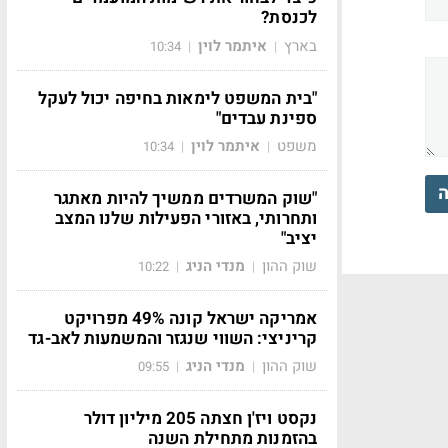
לכנסת?
בארץ
איתמר לוין
10:34
|
|
"בית המשפט לימאות בחיפה יכול לעקל
ספינת עבדים"
משפט
איתמר לוין
10:34
|
|
ה
"שוק המשרדים ממשיך להיות מאתגר
ותחרותי, באזורי הפעילות שלנו המצב
יציב"
שוק ההון
מנדי הניג
10:22
|
|
אמריקה ישראל קונה 49% מפרויקט
קריניצי: השווי שנגזר והמשמעות לאב-גד
שוק ההון
מנדי הניג
09:55
|
|
נקסט ויז'ן חצתה 205 מיליון דולר
בהזמנות מתחילת השנה