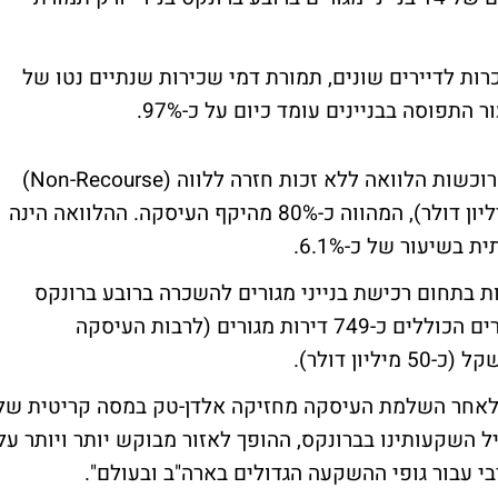
וללים 293 דירות, המושכרות לדיירים שונים, תמורת דמי שכירות שנתיים נטו של
לצורך העיסקה, העמיד מוסד פיננסי לטובת הרוכשות הלוואה ללא זכות חזרה ללווה (Non-Recourse)
בסכום כולל של כ-66.7 מיליון שקל (כ-16 מיליון דולר), המהווה כ-80% מהיקף העיסקה. ההלוואה הינה
נכנסה באמצע שנת 2006 לפעילות בתחום רכישת בנייני מגורים להשכרה ברובע ברונקס
שבניו-יורק, הספיקה לרכוש עד כה בנייני מגורים הכוללים כ-749 דירות מגורים (לרבות העיסקה
: "לאחר השלמת העיסקה מחזיקה אלדן-טק במסה קריטית של
יל השקעותינו בברונקס, ההופך לאזור מבוקש יותר ויותר על
בי עבור גופי ההשקעה הגדולים בארה"ב ובעולם".