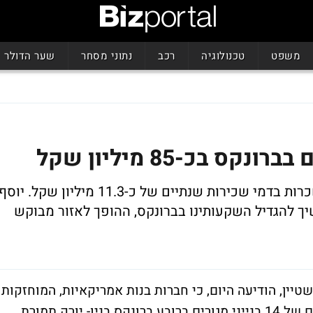
משפט
טכנולוגיה
רכב
נתוני מסחר
שער הדולר
הבניינים כוללים 293 דירות למגורים, המושכרות בדמי שכירות שנתיים של כ-11.3 מיליון שקל. יוס
שיך להגדיל השקעותינו בברונקס, ההופך לאזור מבוקש
שטיין, הודיעה היום, כי חברות בנות אמריקאיות, המוחזקות
על ידה בשיעור של 80%, השלימו את רכישתם של 14 בנייני מגורים ברובע ברונקס בניו- יורק תמורת