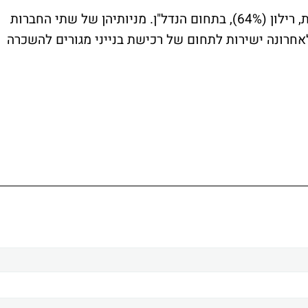
אלדן-טק פועלת ישירות ובאמצעות חברת הבת, רילון (64%), בתחום הנדל"ן. מניותיהן של שתי החברות
אחרונה ישירות לתחום של רכישת בנייני מגורים להשכרה