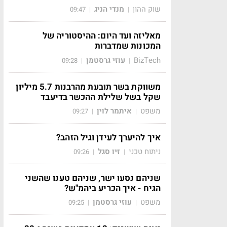
שוק ההון
מנדי הניג
09:47
|
|
מאליזה ועד היום: ההיסטוריה של
המכונות שמדברות
BizTech
עוזי גרסטמן
09:28
|
|
משווקת בשר תובעת מהרבנות 5.7 מיליון
שקל בשל שלילת ההכשר בדיעבד
משפט
איתמר לוין
09:27
|
|
איך להיערך לעידן וגיל הזהב?
ניתוח טכני
זיו סגל
09:26
|
|
שניהם נסעו ישר, שניהם טענו שהשני
הגיח - איך הכריע ביהמ"ש?
משפט
עוזי גרסטמן
09:25
|
|