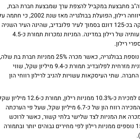
ה"ב מתבצעת במקביל להצפת ערך שמבצעת חברת הבת,
רילון, להשקעותיה בבולגריה. בשבוע שעבר דיווחה רילון, הפועלת בבולגריה מאז שנת 2002, כי חתמ
הסכם למכירת 50% ממניות חברת בת המחזיקה בכ-125 דונם בסמוך לעיר פלובדיב, שהינה העיר השניה
בגודלה בבולגריה, ושבה מרוכזות מרבית השקעותיה של רילון במדינה. המניות נמכרות תמורת כ-4.5
כחודש קודם לכן, דיווחה רילון על הצפת ערך נוספת בבולגריה, כאשר מכרה 25% ממניות חברת בת שלה,
המחזיקה במתחם בשטח של כ-490 דונם צפונית מזרחית לפלובדיב תמורת כ-9.4 מיליון שקל, שווי
תחם בספרי החברה. שתי העיסקאות עשויות להניב לרילון רווחי הון
אלדן-טק דיווחה לאחרונה, כי חתמה על הסכם למכירת כ-10.3% ממניות רילון, תמורת כ-12.6 מיליו
(כ-3 מיליון דולר). אלדן-טק רשמה כתוצאה מהמכירה רווח הון של כ-6.7 מיליון שקל, שעל פי הערכתה
מכרה את המניות לצד שלישי בלתי קשור, כאשר לרוכש
ניתנו שתי אופציות נפרדות לרכישת עד כ-15% נוספים ממניות רילון לפי מחירים גבוהים יותר ובתמורה