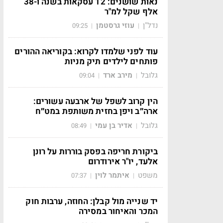
נאות שושנים: 12 עסקאות בשנה ו-38
אלף שקל למ"ר
נדל"ן
עוזי גרסטמן
09:25
|
|
עוד לפני שלמדו לקרוא: בקוריאה ההורים
פותחים לילדים תיק מניות
גלובל
מירב ארד
09:04
|
|
הין קרוב לשפל של ארבעה עשורים:
ארה״ב ויפן בחזית משותפת במט״ח
גלובל
אדיר בן עמי
08:49
|
|
ביקורת חריפה בפסק בוררות על רונן
אלעד, יו"ר אירודרום
משפט
איתמר לוין
07:37
|
|
יד שנייה מול קבלן: החוזה, ערבות חוק
המכר והאיחור במסירה