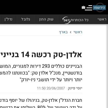
הירשמו
ראשי
שוק ההון
גלובל
נדל"ן
כל הכותרות
ראשי
בארץ
אלדן-טק רכשה 14 בניינים בברונקס בכ-85 מיליון שקל
בודנשטיין, מנכ"ל אלדן טק: "בכוונתנו להמ
יותר ויותר על ידי תושבי ניו-יורק"
יוסי פינק
20/06/2007 11:50
|
חברת הנדל"ן אלדן-טק, בניהולו של יוסף בודנ