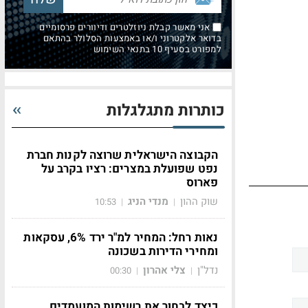
אני מאשר קבלת ניוזלטרים ודיוורים פרסומיים
בדואר אלקטרוני ו/או באמצעות הסלולר בהתאם
למפורט בסעיף 10 בתנאי השימוש
כותרות מתגלגלות
הקבוצה הישראלית שרוצה לקנות חברת
נפט שפועלת במצרים: רציו בקרב על
פארוס
שוק ההון
מנדי הניג
10:53
|
|
נאות רחל: המחיר למ"ר ירד 6%, עסקאות
ומחירי הדירות בשכונה
נדל"ן
צלי אהרון
00:30
|
|
כיצד לבחור את רשימות המועמדים