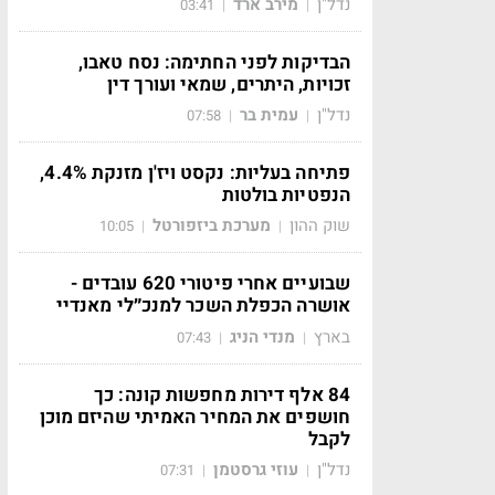
נדל"ן
מירב ארד
03:41
|
|
הבדיקות לפני החתימה: נסח טאבו,
זכויות, היתרים, שמאי ועורך דין
נדל"ן
עמית בר
07:58
|
|
פתיחה בעליות: נקסט ויז'ן מזנקת 4.4%,
הנפטיות בולטות
שוק ההון
מערכת ביזפורטל
10:05
|
|
שבועיים אחרי פיטורי 620 עובדים -
אושרה הכפלת השכר למנכ״לי מאנדיי
בארץ
מנדי הניג
07:43
|
|
84 אלף דירות מחפשות קונה: כך
חושפים את המחיר האמיתי שהיזם מוכן
לקבל
נדל"ן
עוזי גרסטמן
07:31
|
|