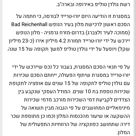
רשת גולדן טוליפ באירופה ובארה"ב.
במסגרת זו הודיעה היום יורו-טרייד לבורסה, כי חתמה על
הסכם ראשון לרכישת מלון בעיר הנופש Bad Reichenhall
(סמוכה לעיר זלצברג) בדרום-מזרח גרמניה - מלון הנופש
יירכש על ידי יורו-טרייד תמורת 4.2 מיליון אירו (כ-23 מיליון
שקל) ויופעל על ידי גולדן טוליפ למשך תקופה של 15 שנה.
על פי תנאי הסכם המסגרת, בעבור כל נכס שיירכש על ידי
יורו-טרייד במסגרת שיתוף הפעולה, ייחתם הסכם שכירות
עם גולדן טוליפ לתקופה של 15 שנים עם אופציה לתקופת
שכירות נוספת בת 10 שנים. המודל העסקי שנקבע בין
הצדדים לקביעת דמי השכירות מורכב מדמי שכירות
מינימאליים המחושבים על פי הגבוה מבין תשואה על
ההשקעה או שיעור מהכנסות המלון וכמו כן מתוספת שכר
דירה שתחושב כפונקציה של הרווחיות התפעולית של
המלון.