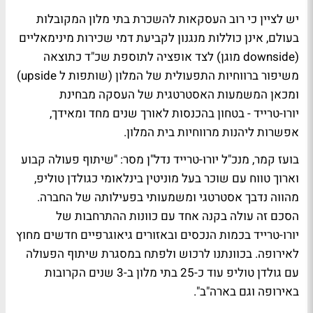
יש לציין כי רוב העסקאות להשכרת בתי מלון המקובלות
בעולם, אינן כוללות מנגנון לקביעת דמי שכירות מינימאליים
(downside מוגן) לצד אופציה לתוספת שכ"ד כתוצאה
משיפור ברווחיות התפעולית של המלון (שותפות ל upside)
ומכאן המשמעות האסטרטגית של העסקה מבחינת
יורו-טרייד - בטחון בהכנסות לאורך שנים מחד ומאידך,
אפשרות ליהנות מרווחיות בית המלון.
בועז קמר, מנכ"ל יורו-טרייד נדל"ן מסר: "שיתוף פעולה קבוע
וארוך טווח עם שוכר בעל מוניטין בינלאומי כגולדן טוליפ,
מהווה נדבך אסטרטגי ומשמעותי בפעילותה של החברה.
הסכם זה עולה בקנה אחד עם כוונות ההתרחבות של
יורו-טרייד בכמות הנכסים ובאזורים גיאוגרפיים חדשים מחוץ
לאירופה. בכוונתנו לרכוש ולפתח במסגרת שיתוף הפעולה
עם גולדן טוליפ עוד כ-25 בתי מלון ב-3 שנים הקרובות
באירופה וגם בארה"ב".