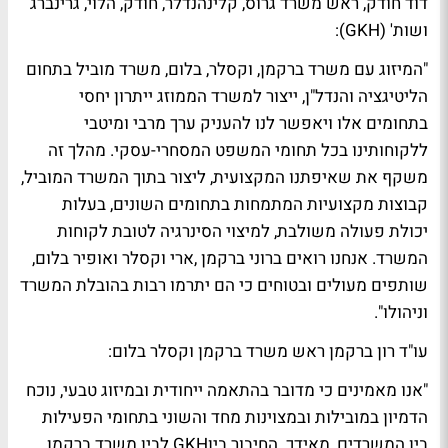
דוד חודק, ראש משרד גרוס, קלינהנדלר, חודק, הלוי, גרינברג
ושות' (GKH):
"המיזוג עם משרד ברקמן, וקסלר, בלום, משרד מוביל בתחום
הליטיגציה והנדל"ן, ייצור למשרד הממוזג ייתרון יחסי
בתחומים אלו ויאפשר לנו להעניק ערך מרבי ומיטבי
ללקוחותינו בכל תחומי המשפט המסחרי-עסקי. מהלך זה
משקף את שאיפתנו המקצועית, ליצור בתוך המשרד המוביל,
קבוצות מקצועיות המתמחות בתחומים השונים, בעלות
יכולת פעולה משולבת, למיצוי הסינרגיה לטובת לקוחות
המשרד. אנחנו רואים ברוני ברקמן ,ארי וקסלר ואופיר בלום,
שותפים מעולים ובטוחים כי הם יתרמו רבות בהובלת המשרד
וניהולו".
עו"ד רון ברקמן ראש משרד ברקמן וקסלר בלום:
"אנו מאמינים כי מדובר בהתאמה ייחודית ובמיזוג טבעי, נוכח
הדמיון במובילות ובמצוינות מחד והשוני בתחומי הפעילות
בין המשרדים, מאידך. החיבור ביןGKH לבין משרד ברקמן