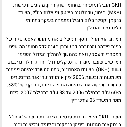
GKH מוביל ומתמחה בתחומי שוק ההון, מיזוגים ורכישות
(M&A), מיסוי, טכנולוגיה היי טק ופעילות בינ"ל; משרד
ברקמן וקסלר בלום מוביל ומתמחה בעיקר בתחומי
הליטיגציה והנדל"ן.
המיזוג הוא מהלך נוסף, המשלים את מימוש האסטרטגיה של
בניית פירמה והרחבתה כך שתתן מענה לכל תחומי המשפט
המסחרי והעסקי, וזאת כהמשך לתהליך הגידול הפנימי
המרשים שעבר משרד גרוס, קלינהנדלר, חודק, הלוי, גרינברג
ושות' (GKH). בשנים האחרונות, צמח המשרד צמיחה פנימית
משמעותית ובשנת 2006 ציין אותו דרוג דן אנד ברדסטריט
כמשרד שעשה את הצמיחה הגדולה ביותר, בהיקף של 38%,
מ-60 עו"ד בתחילת 2006 עד 83 עו"ד בתחילת 2007. כיום
מונה המשרד 86 עורכי דין.
משרד GKH מייצג חברות פרטיות וציבוריות בישראל ובחו"ל
בעסקאות מגוונות, ביניהן הנפקות ומיזוגים ורכישות והיה