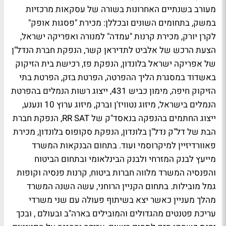
מעורב בשנתיים האחרונות בשורה של עסקאות מרכזיות
במשק, בתחומים השונים ובכללן: מכירת "פסגות אופק"
לקרן יורק, מכירת קרנות "עמדה" למנורה ואפריקה ישראל,
הצעת הרכש של אלביט לתדיראן קשר, הנפקת חברת הנדל"ן
של אפריקה ישראל בלונדון, הנפקת פז, רכישת בית הזיקוק
באשדוד במסגרת הליך ההפרטה, הפרטת בזק, הפרטת בתי
הזיקוק חיפה, מימון כביש 431, ייצוג רשות הנמלים בהפרטת
הנמלים בישראל, מיזוג נטוויז'ן וברק, מיזוג ערוץ 10 ונענע,
ייצוג החתמים בהנפקה בנאסד"ק של RR SAT, הנפקת חברת
הבת של דל"ק נדל"ן בלונדון, הנפקת סקופוס בלונדון, מכירת
פאוורדיזיין למיקרוסמי ועוד. בתחום הבנקאות המשרד
מייעץ לבנק המזרחי ולבנק הבינלאומי ובתחום הביטוח
והפנסיה המשרד מלווה חברות ביטוח, קרנות פנסיה וקופות
גמל מובילות. בתחום הקניין הרוחני, עשה השנה המשרד
מהלך מעניין כאשר יצא בשיתוף פעולה עם שני משרדי
עריכת פטנטים מהגדולים והמובילים בארה"ב ובעולם , ובכך