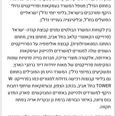
בתחום הנדל"ן מטפל המשרד בעסקאות ופרוייקטים גדולי
היקף ומורכבים-בישראל, בליווי יזמי נדל"ן ישראליים
הפועלים בחו"ל, ובליטיגציה בענייני נדל"ן.
בין לקוחות המשרד הבולטים נמנים קבוצת קנדה- ישראל
(פרוייקט הקאנטרי קלאב בתל אביב, מתחם צורן, מתחם
התחנה המטאורולוגית), קבוצת אולימפיה על הפרוייקטים
השונים שלה למגורים למשרדים ולהייטק ועיסקאות
באירופה, אלקטרה מוצרי צריכה, חברות בנייה פרטיות שונות
המקימות פרוייקטים של מאות יחידות דיור ברחבי הארץ,
ומשקיעים במיזמי נדל"ן. המשרד הינו מן המובילים בתחום
גם בליווי קבוצות רכישה גדולות למגורים-כמו בפרוייקט W-
TOWER בתל אביב, בכוכב הצפון, ובעיסקאות שיתוף רחבות
היקף למשרדים ולהייטק באזורים המבוקשים: פארק המדע
בנס ציונה, באיזור הבורסה ברמת גן ובקרית אריה בפתח
תקווה.