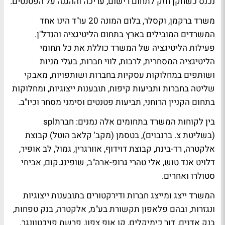
נכנס כשחקן חזק לתחום רישום, עריכה וההגנה על הפטנטים.
משרד ברקמן, וקסלר, בלום המונה 20 עו"ד הינו אחד
המשרדים המובילים בארץ בתחום הליטיגציה והנדל"ן.
פעילות הליטיגציה של המשרד כוללת את כל תחומי
הליטיגציה המסחרית, לרבות, לווי חברות, בעלי מניות
ושותפים במחלוקות עסקיות בחברות ושותפויות, מאבקי
שליטה בחברות ותביעות קיפוח, תובענות ייצוגיות, ומחלוקות
בתחום הקניין הרוחני, תביעות פטנטים וסימני מסחר וכיו"ב.
בין לקוחות המשרד בתחומים אלה נמנים: חברתspl
(בשליטת צ. ברנבוים), בטסמן (מקב' קלאב הוטל) קבוצת
אלקטרה, רד-בינת, קבוצת דוידוף, אוורגרין, גמול, לב אופיר,
דלויט אנד טוש, אלי טהרי גרופ-ארה"ב, שופינג.קום, אביחי
סטולרו ואחרים.
המשרד ייצג ומייצג חברות ודירקטורים בתובענות ייצוגיות
ונגזרות, ובהם פלאפון תקשורת בע"מ, אלקטרה, בנק טפחות,
בנק אדנים, דור כימיקלים, קו אופ צפון, פרשת פויכטוונגר.