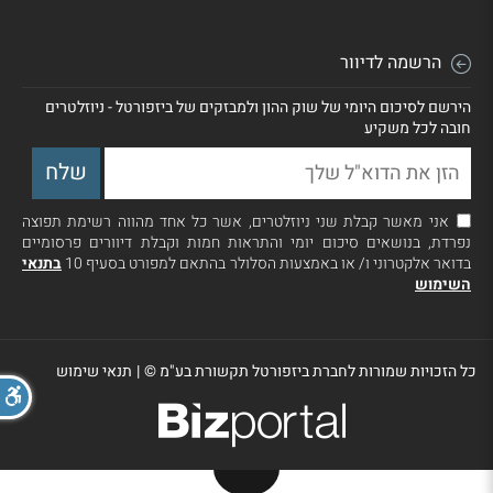
הרשמה לדיוור
הירשם לסיכום היומי של שוק ההון ולמבזקים של ביזפורטל - ניוזלטרים
חובה לכל משקיע
אני מאשר קבלת שני ניוזלטרים, אשר כל אחד מהווה רשימת תפוצה
נפרדת, בנושאים סיכום יומי והתראות חמות וקבלת דיוורים פרסומיים
בדואר אלקטרוני ו/ או באמצעות הסלולר בהתאם למפורט בסעיף 10
בתנאי
השימוש
כל הזכויות שמורות לחברת ביזפורטל תקשורת בע"מ ©
|
תנאי שימוש