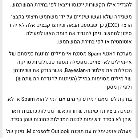
להגדיר אילו תקשורות ייכנסו וייצאו לפי בחירת המשתמש.
משגיחה שלא נעשו שינויים על-ידי משתמש חיצוני בקבצי
הרצה (EXE), כך שבפעם הבאה שיורצו קבצים אלה לא יהוו
סיכון למחשב. ניתן להגדיר את חומת האש לפעולה
אוטומטית או לפי בחירת המשתמש.
מערכת האנטי Spam מסננת אי-מיילים ומונעת כניסתם של
אי-מיילים לא רצויים. מפעילה מספר טכנולוגיות סריקה
הכוללות את פילטר ה-Bayesian, אשר בודק את שכיחותן
של מילים מסוימות במייל (הניתנות להגדרת המשתמש)
ולפיהן מסנן.
בודקת לפי מאגרי מידע קיימים אם המייל הוא Spam או לא.
תמיכה ביצירת רשימות שחורות אשר מכילות כתובות דואר
שהן לא בסדר ורשימות לבנות המכילות כתובות שהן בסדר.
פעולה אופטימלית עם תוכנת Microsoft Outlook. סינון של