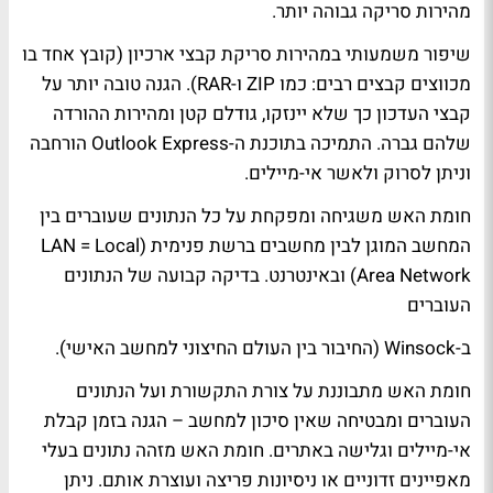
מהירות סריקה גבוהה יותר.
שיפור משמעותי במהירות סריקת קבצי ארכיון (קובץ אחד בו
מכווצים קבצים רבים: כמו ZIP ו-RAR). הגנה טובה יותר על
קבצי העדכון כך שלא יינזקו, גודלם קטן ומהירות ההורדה
שלהם גברה. התמיכה בתוכנת ה-Outlook Express הורחבה
וניתן לסרוק ולאשר אי-מיילים.
חומת האש משגיחה ומפקחת על כל הנתונים שעוברים בין
המחשב המוגן לבין מחשבים ברשת פנימית (LAN = Local
Area Network) ובאינטרנט. בדיקה קבועה של הנתונים
העוברים
ב-Winsock (החיבור בין העולם החיצוני למחשב האישי).
חומת האש מתבוננת על צורת התקשורת ועל הנתונים
העוברים ומבטיחה שאין סיכון למחשב – הגנה בזמן קבלת
אי-מיילים וגלישה באתרים. חומת האש מזהה נתונים בעלי
מאפיינים זדוניים או ניסיונות פריצה ועוצרת אותם. ניתן