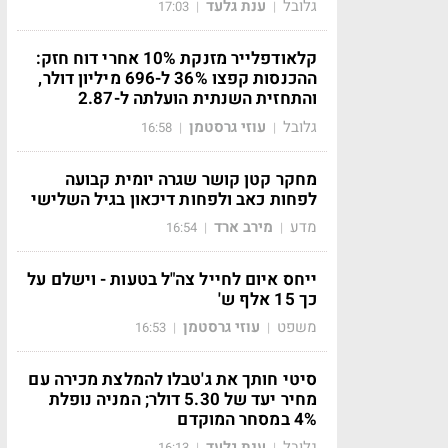
גלובל
ענת גלעד
17:03
|
|
קלאודפלייר מזנקת 10% אחרי דוח חזק:
ההכנסות קפצו 36% ל-696 מיליון דולר,
והתחזית השנתית הועלתה ל-2.87
גלובל
עוזי גרסטמן
16:58
|
|
מחקר קטן קושר שגרה יומית קבועה
לפחות כאב ולפחות דיכאון בגיל השלישי
מדע
מירב ארד
16:54
|
|
ייחס איום לחייל צה"ל בטעות - וישלם על
כך 15 אלף ש'
משפט
עוזי גרסטמן
16:53
|
|
סיטי חותך את ג'טבלו להמלצת מכירה עם
מחיר יעד של 5.30 דולר; המניה נופלת
4% במסחר המוקדם
גלובל
ענת גלעד
16:13
|
|