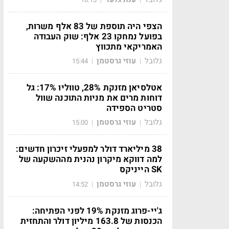
הצפי היה תוספת של 83 אלף משרות,
בפועל נמחקו 23 אלף: שוק העבודה
האמריקאי מתכווץ
גלובל
עוזי גרסטמן
15:44
|
|
אטלסיאן מזנקת 28%, טווליו 17%: גל
דוחות מרים את מניות התוכנה שוול
סטריט הספידה
גלובל
עוזי גרסטמן
15:00
|
|
38 מיליארד דולר למפעלי זיכרון חדשים:
למה דווקא מיקרון נהנית מההשקעה של
SK הייניקס
גלובל
עוזי גרסטמן
14:52
|
|
ג'יי-פרוג מזנקת 19% לפני הפתיחה:
הכנסות של 163.8 מיליון דולר והתחזית