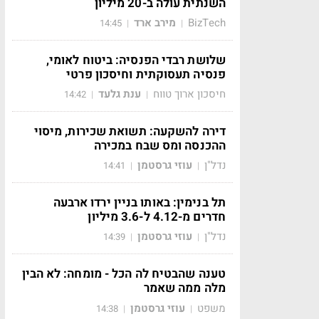
השנתית עולה ב-20 מיליון
BizTech
מירב ארד
14:45
|
|
שלושת רבדי הפנסיה: ביטוח לאומי,
פנסיה תעסוקתית וחיסכון פרטי
חיסכון ארוך טווח
ענת גלעד
14:42
|
|
דירה להשקעה: תשואת שכירות, מיסוי
ההכנסה ומס שבח במכירה
נדל"ן
עוזי גרסטמן
14:41
|
|
תל בנימין: באותו בניין ירדו ארבעה
חדרים מ-4.12 ל-3.6 מיליון
נדל"ן
עוזי גרסטמן
14:39
|
|
טענה שהבטיח לה הכל - מומחה: לא הבין
מלה ממה שאמר
משפט
עוזי גרסטמן
14:38
|
|