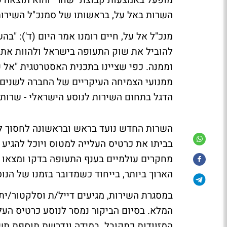
מופעל באמצעות קבוצת "שחר" והוא תוצאה ש
השרות באל על, בראשותו של סמנכ"ל השירות 
מנכ"ל אל על, חיים רומנו אמר היום (ד'): "
להוביל את שוק התעופה בישראל ולהוות את
ממנועי הצמיחה העיקריים של החברה לשנים ה
הדגל בתחום השירות לנוסע הישראלי - שרות 
השרות החדש נועד בראש ובראשונה לחסוך לנו
בביתו את כרטיס העלייה למטוס ויוכל להגיע 
מחקרים עולמיים בענף התעופה בדקו ומצאו 
הארוך ביותר, בייחוד כשמדובר בזמנו של הנו
במסגרת השירות, מגיעים דייל/ת וסלקטור/ית
המלא. בסיום הביקור נמסר לנוסע כרטיס העל
המזוודות כמקובל. במידה ונדרשת תוספת תש