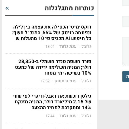
כותרות מתגלגלות
דוקסימיטי הכפילה את עצמה בין לילה
ונפתחה בזינוק של 55%; המנכ״ל חשף:
כל חיפוש AI מכניס פי 10 מהעלות ש
גלובל
ענת גלעד
18:04
|
|
פורד חשפה טנדר חשמלי ב-28,350
דולר; המניה השלימה ירידה של כמעט
10% בשישה ימי מסחר
ה
גלובל
עוזי גרסטמן
17:52
|
|
נילסן רוכשת את דאבל-וריפיי לפי שווי
של 2.15 מיליארד דולר; המניה מזנקת
14% ומתקרבת למחיר ההצעה
גלובל
ענת גלעד
17:44
|
|