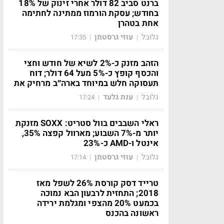
ברנט סביב 82 דולר אחרי זינוק של 18%
בחודש; עסקת הורמוז ממתינה לחתימה
אחת בטהרן
גלובל
עוזי גרסטמן
17:35
|
|
הזהב מזנק כ-2% לשיא של חודש וחצי
והכסף קופץ כ-5% מעל 64 דולר; דוח
תעסוקה חלש במיוחד בארה״ב מרחיק את
גלובל
ענת גלעד
17:24
|
|
ראלי השבבים בוול סטריט: SOXX מזנקת
יותר מ-7% השבוע; מארוול קפצה 35%,
אינטל ו-AMD כ-23%
גלובל
עוזי גרסטמן
17:14
|
|
טרייד דסק קורסת 26% לשפל מאז
2018; התחזית לרבעון הבא נמוכה
בכמעט 20% מהצפי ומגלמת ירידה
ראשונה בהכנס