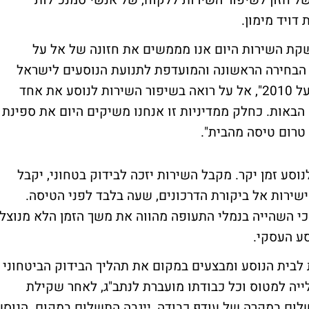
ל חזון לשיפור השירות ללקוח, של אנשי סמנכ"לות
דויד מימון.
בהשקת השירות היום אנו מממשים את חזונה של אל על
 הבחירה הראשונה והמועדפת לתנועת הנוסעים לישראל
וממנה. כפי שציינו בתכנית האסטרטגית "אל על 2010", אל על רואה בשיפור השירות לנוסע את אחד
באות. כחלק ממדיניות זו אנחנו משיקים היום את ספינת
טרום טיסה מהבית".
סע זמן יקר. מקבל השירות יזכה לבידוק בטחוני, יקבל
ישירות אל ביקורת הדרכונים, שעה בלבד לפני הטיסה.
כי השהייה בנמלי התעופה מהווה את משך הזמן הלא מנוצל
סע העסקי.
 לבית הנוסע ומבצעים במקום את תהליך הבידוק הביטחוני
ייה למטוס וכל כבודתו מועברת לנתב"ג, לאחר שקילת
לום במקרה של עודף כבודה, ייגבה התשלום במקום. הנוסע