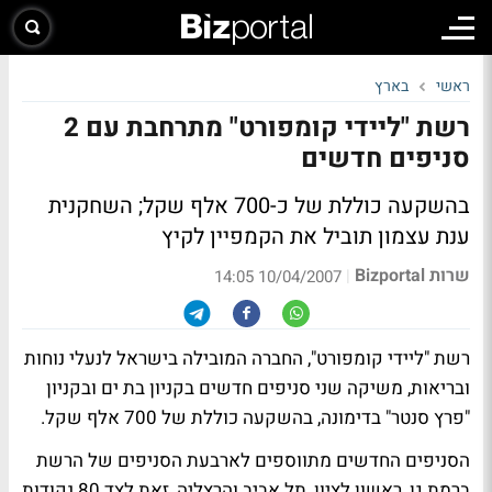
ראשי
בארץ
רשת "ליידי קומפורט" מתרחבת עם 2
סניפים חדשים
בהשקעה כוללת של כ-700 אלף שקל; השחקנית
ענת עצמון תוביל את הקמפיין לקיץ
שרות Bizportal
|
10/04/2007 14:05
רשת "ליידי קומפורט", החברה המובילה בישראל לנעלי נוחות
ובריאות, משיקה שני סניפים חדשים בקניון בת ים ובקניון
"פרץ סנטר" בדימונה, בהשקעה כוללת של 700 אלף שקל.
הסניפים החדשים מתווספים לארבעת הסניפים של הרשת
ברמת גן, ראשון לציון, תל אביב והרצליה, זאת לצד 80 נקודות