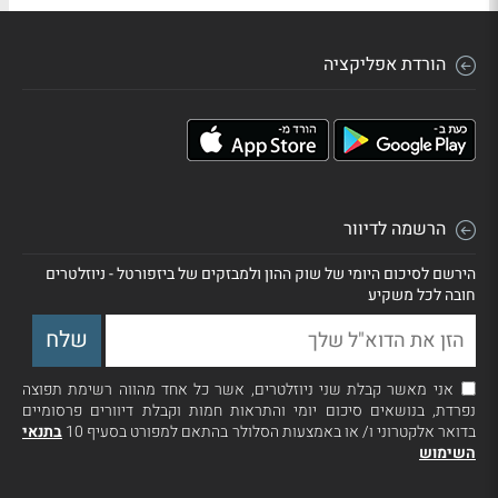
הורדת אפליקציה
הרשמה לדיוור
הירשם לסיכום היומי של שוק ההון ולמבזקים של ביזפורטל - ניוזלטרים
חובה לכל משקיע
אני מאשר קבלת שני ניוזלטרים, אשר כל אחד מהווה רשימת תפוצה
נפרדת, בנושאים סיכום יומי והתראות חמות וקבלת דיוורים פרסומיים
בדואר אלקטרוני ו/ או באמצעות הסלולר בהתאם למפורט בסעיף 10
בתנאי
השימוש