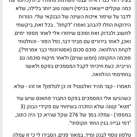
בעיני רוחי כבר ראיתי עצמי משלמת פחות ריבית (כלומר עוד
כמה שקלים יישארו בכיסי) וישנה טוב יותר בלילה, שלא
לדבר על שיפור איכות השינה של הבנקאי שלי. הנורות
הירוקות החלו להבהב ואמרו "לקחת" . בכל זאת, ביקשתי
לחשוב ולבדוק זאת וסוכם שיחזרו אלי לאחר מספר ימים.
ואכן, לאחר בירורים עם מביני דבר, נפל הפור - והחלטתי
לקחת ההלוואה. סוכם סכום (אסטרונומי כבר אמרתי?),
סוכמה התקופה (חמש שנים) ולאחר מיקוח סוכמה גם
הריבית. כעת חיכיתי לקבל המסמכים בפקס ולאשר
בחתימתי ההלוואה.
תאמרו - קצר מהיר ואלגנטי? זה כן לטלפון? אז זהו - שלא.
כשהגיעו אלי המסמכים בפקס התברר פתאום שיש עוד
"זוטא" קטנה שלא הוזכרה בשיחתי עם פקידי הבנק (3
במספר) - עמלה בסך של 276 שקל שהיא, כך היה כתוב,
"דמי גבייה בגין החזר תקופתי".
טלפון נוסף לבנק ומיד, במאור פנים, הסבירו לי כי זו עמלה