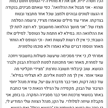
הכל חסרה ידית. אם את לא מחזירה לי הטופס חתום כמות
שהוא - אני מבטל את ההלוואה". כפי שאתם מבינים, בנקודה
זו הגענו לטונים גבוהים ולמצב שכל אחד מתבצר ובטוח
בצדקתו. אחרי עוד מילים שנאמרו מצידי, נרשמה הסלמה
מצדו של: "אני מושך ההלוואה מחשבונך. לא רוצה לתת לך
את ההלוואה הזו. במילא לא חתמת על הטופס". למילים אלו
השבתי, כי אין לו רשות לעשות זאת - וכי הטופס לא הוחזר
מאחר ונוספו דברים שלא נאמרו ולא סוכמו טלפונית.
אמרתי לו, כי איני מסכימה שיעשה פעולות בחשבוני ויחכה
עד למחרת, מאחר ואני מתכוונת לפנות להנהלת הבנק ולברר
הנושא. שוב קיבלתי תשובה נחרצת: "מצידי תקליטי מה
שאני אומר. אין לך מה לפנות אליהם. לא תצליחי במילא".
עוד כמה דקות, ואני כבר מדברת עם יעל, עוזרת מנהל יחסי
הציבור של הבנק. מקפידה על הגילוי הנאות כי אני כותבת
באתר בנושאי צרכנות ואני כבר מסבירה המקרה. בו בזמן, אני
מקבלת שיחה לסלולרי. על הקו, מנהל הצוות שלי המודיע לי,
כי בירר עם היועץ המשפטי וכי "הנושא גבולי" ואם הנושא