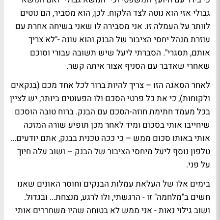
גבולי אזי הוא נוטה לצד הלקוח. לכן, הוא מסביר, הם נוטים
לוותר על העמלה זו. אני מסבירה לו שאני בשיחה אחרת עם
עוזרת מנהל יחסי הציבור של הבנק והוא עונה -"לא צריך
אותם, תסגרי". הסברתי ליעל שיש תשובה עבורי וסוכם
שאחרי שאדבר עם הסניף אצור איתה קשר.
לאחר הסאגה הזו – צריך להיות ברור לכל אחד מכם (בנקאים
ולקוחות), כי את כל פרטי הסכם ולו הפעוטים ביותר, יש לציין
בכל מעמד חתימת חוזה-הסכם עם הבנק. ברוח טובה הוסכם
שיחייבו אותי בסכום ומיד לאחר מכן תופיע שורה המזכה
אותי באותו סכום ממש – כי ככה טכנית בבנק, אתם יודעים...
טלפון נוסף ליעל מיחסי הציבור של הבנק – ושוב עלה חיוך
על פני.
בימים אלו של העלאת עמלות הבנקים וחוסר האונים שאנו
חשים ב"מלחמה" זו - הרגשתי, ולו לרגע, מנצחת... ובגדול.
ושוב גילוי נאות - אני ממש לא בטוחה שהיו משחררים אותי