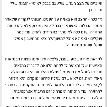
חיוביים על מצב העו"ש שלי. גם בבנק לאומי - "הבנק שלי"
חשבו כך.
אז ככה - המצב הוא באמת על הפנים. הגעתי לנקודה שלאחר
מספר הגדלות האשראי - כבר לא היה מוצא, אלא להדק את
החגורה, שגם ככה לא נותרו בה חורים להדק. עוד כמה
שקלים - ואני לא אוכל למשוך/להוציא מהחשבון אפילו
שקל. שומר פתאים ה'.
לקראת סוף השבוע שעבר, צלצלה אלי אינה מצוות הבנקאות
האישית שלי והציעה לי לקחת הלוואה, לדבריה בתנאים
טובים ולחסל את המינוס: "עמלת ההלוואה היא כעת זולה
מאד". זאת, גם לא אשלם עמלת פירעון מוקדם, היא גילתה
לי, היה וארצה לפרוע ההלוואה לפני סיום התקופה בה בחרתי
להחזירה. עוד הוסיפה ואמרה כי גם הריבית אטרקטיבית
וזולה הרבה יותר מהריבית שאני משלמת כרגע על המינוס.