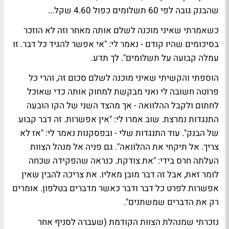
שהבנק גובה לפי 60 תשלומים כפול 4.60 שקל...
כשאמרתי שאיני מוכנה לשלם אותה מאחר וזה לא הוזכר
בסיכומים שהיו קודם - נאמר לי: "אי אפשר להגיד כל דבר. זו
עמלה קבועה על תשלומים". לך תדע.
הוספתי והקשיתי שאיני מוכנה לשלם סכום זה, והרי כל
פרוטה חשובה לי ואני מבקשת למחוק אותה כדי שאוכל
לחתום ולקבל ההלוואה - אך מהצד השני של הקו הובעה
התנגדות נמרצת. שוב אמרו לי: "אין אפשרות. זה דבר קבוע
של הבנק". עוד התנגדות שלי - ובפסקנות נאמר לי: "אז לא
צריך. אל תיקחי את ההלוואה". גם פניה אל מנהל הצוות
העלתה חרס בידי: "את צודקת. כנראה שהפקידה שכחה
לומר זאת, אבל זה דבר מובן מאליו. את צריכה להבין שאין
אפשרות לפרט כל דבר ודבר כאשר מדברים בטלפון. אומרים
רק את הדברים שמשתנים".
נזכרתי שמנהלת הצוות הקודמת (שעברה לסניף אחר