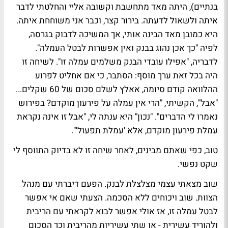
בנתיים), היתה מאד מתחשבת וקשובה אליי והחלטתי לדבר
איתה ולשאול לדעתה. בירור קצר, וכבר אני משוחחת איתה.
היא כמובן מאד הבינה אותי, אך המשיכה לדבוק בגרסה,
לפיה "כך אכן נהוג בבנק ואין אפשרות לבטל העמלה".
לדבריה, "אפילו עובדי הבנק משלמים עמלה זו". לשיחה זו
היה בכל זאת ערך מוסף: הסתבר, כי אם אחליט לפרוע
ההלוואה קודם סיומה, אאלץ לשלם סכום של 60 שקלים...
"אבל", הקשיתי, "הרי אין עמלה על פירעון מוקדם? בפירוש
נאמרו לי הדברים". "נכון" היא ענתה לי, "אבל זו אינה נקראת
עמלת פירעון מוקדם, אלא 'עמלת תפעול'".
טוב, כפי שאתם מבינים, לאחר שיחה זו לא בדיוק התווסף לי
שקט נפשי.
שוב מצאתי עצמי מצלצלת לבנק. הפעם דיברתי עם מנהל
הצוות. שוב ויכוחים ללא הסכמה. הצעתי שאם אי אפשר
לבטל עמלה זו, אז אולי אפשר לבוא לקראתי עם הריבית
ולהוריד עשירית - או שתי עשיריות מהריבית וכך הסכום