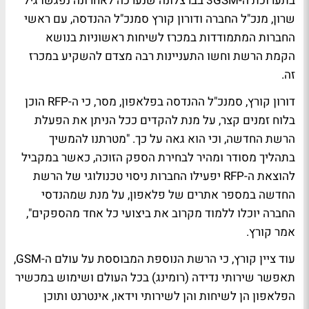
בתערוכת ה-3GSM בברצלונה שנערכה לאחרונה נפגשו גיל
שרון, מנכ"ל החברה ודורון קורץ סמנכ"ל ההנדסה, עם ראשי
החברות המתמודדות במכרז לשיחות ראשוניות בנושא
הקמת הרשת וחשו התעניינות רבה מצדם להשקיע במכרז
זה.
דורון קורץ, סמנכ"ל ההנדסה בפלאפון, מסר, כי ה-RFP הוכן
בלוח זמנים קצר, על מנת להקדים ככל הניתן את הפעלת
הרשת החדשה, וכי הוא גאה על כך. "מטרתנו להמשיך
בתהליך מסודר ומהיר לבחירת הספק הזוכה, כאשר במקביל
להוצאת ה-RFP יפעילו החברות ניסוי טכנולוגי של הרשת
החדשה במספר אתרים של פלאפון, על מנת שמהנדסי
החברה יוכלו ללמוד מקרוב את ביצועי כל אחד מהספקים",
אמר קורץ.
עוד ציין קורץ, כי הרשת הנוספת המבוססת על עולם ה-GSM,
תאפשר שירותי נדידה (רומינג) בכל העולם ושימוש במכשיר
הפלאפון הן לשיחות והן לשירותי וידאו, אינטרנט ותוכן