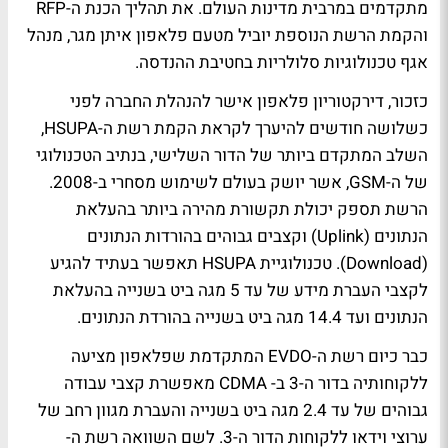
מתקדמים במרבית מדינות העולם. את תהליך הכנת ה-RFP
והקמת הרשת הנוספת יוביל מטעם פלאפון איתן מגר, מנהל
אגף טכנולוגיות סלולריות בחטיבת ההנדסה.
כזכור, דירקטוריון פלאפון אישר להנהלת החברה לפני
כשלושה חודשים להיערך לקראת הקמת רשת ה-HSUPA,
השלב המתקדם ביותר של הדור השלישי, בנתיב הטכנולוגי
של ה-GSM, אשר יושק בעולם לשימוש מסחרי ב-2008.
הרשת תספק יכולת תקשורת מהירה ביותר בהעלאת
הנתונים (Uplink) וקצבים גבוהים בהורדות הנתונים
(Download). טכנולוגיית HSUPA תאפשר בעתיד להגיע
לקצבי העברת מידע של עד 5 מגה ביט בשנייה בהעלאת
הנתונים ועד 14.4 מגה ביט בשנייה בהורדת הנתונים.
כבר כיום רשת ה-EVDO המתקדמת שפלאפון מציעה
ללקוחותיה בדור ה-3 ב- CDMA מאפשרת קצבי עבודה
גבוהים של עד 2.4 מגה ביט בשנייה והעברת מגוון רחב של
ערוצי וידאו ללקוחות הדור ה-3. לשם השוואה רשת ה-