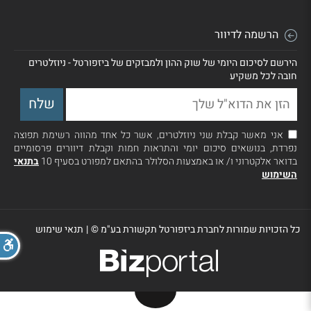
הרשמה לדיוור
הירשם לסיכום היומי של שוק ההון ולמבזקים של ביזפורטל - ניוזלטרים
חובה לכל משקיע
אני מאשר קבלת שני ניוזלטרים, אשר כל אחד מהווה רשימת תפוצה
נפרדת, בנושאים סיכום יומי והתראות חמות וקבלת דיוורים פרסומיים
בדואר אלקטרוני ו/ או באמצעות הסלולר בהתאם למפורט בסעיף 10
בתנאי
השימוש
כל הזכויות שמורות לחברת ביזפורטל תקשורת בע"מ ©
|
תנאי שימוש