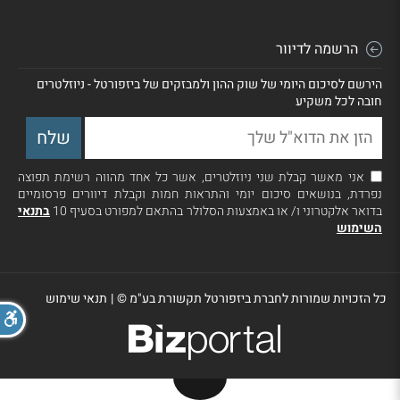
הרשמה לדיוור
הירשם לסיכום היומי של שוק ההון ולמבזקים של ביזפורטל - ניוזלטרים
חובה לכל משקיע
אני מאשר קבלת שני ניוזלטרים, אשר כל אחד מהווה רשימת תפוצה
נפרדת, בנושאים סיכום יומי והתראות חמות וקבלת דיוורים פרסומיים
בדואר אלקטרוני ו/ או באמצעות הסלולר בהתאם למפורט בסעיף 10
בתנאי
השימוש
כל הזכויות שמורות לחברת ביזפורטל תקשורת בע"מ ©
|
תנאי שימוש