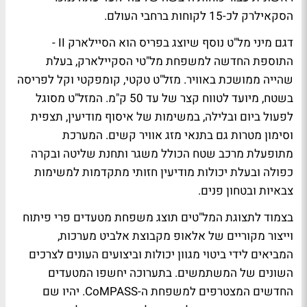
הסקאילרק לכ-15 לקוחות ברחבי העולם.
דגם מיני מל"ט נוסף שיוצג בפריס הוא הסיילארק II -
התוספת החדשה למשפחת מל"טי הסקיילארק, בעלת
שהייה ממושכת באוויר. מזל"ט טקטי, קומפקטי וקל לפריסה
בשטח, מיועד לטווח קצר של עד 50 ק"מ. המזל"ט מסוגל
לפעול ביום ובלילה, במשימות של איסוף מודיעין, תצפית
וסימון מטרות גם בתנאי מזג אוויר קשים. המערכת
מתופעלת מרכב שטח הכולל משגר ותחנת שליטה ובקרה
כפולה ובעלת יכולות מודיעין חזותי מתקדמות למשימות
צבאיות ובטחון פנים.
בצמוד לתצוגת המל"טים תוצג משפחת מטעדים פרי פיתוח
וייצור מקוריים של אלאופ מקבוצת אלביט מערכות,
המביאים לידי ביטוי מגוון יכולות וביצועים העונים לצרכים
השונים של המשתמשים. בתערוכה יחשפו המטעדים
החדשים המצטרפים למשפחת ה-CoMPASS. יהיו שם