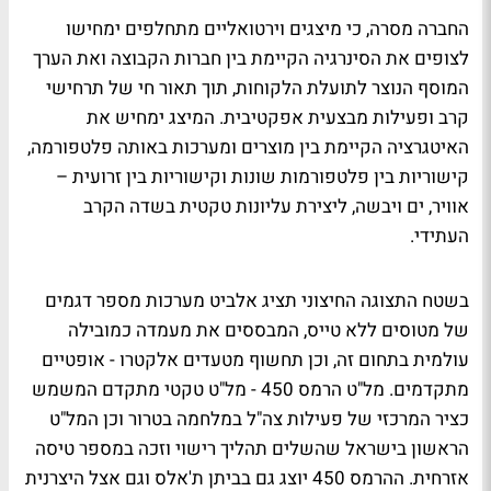
החברה מסרה, כי מיצגים וירטואליים מתחלפים ימחישו
לצופים את הסינרגיה הקיימת בין חברות הקבוצה ואת הערך
המוסף הנוצר לתועלת הלקוחות, תוך תאור חי של תרחישי
קרב ופעילות מבצעית אפקטיבית. המיצג ימחיש את
האיטגרציה הקיימת בין מוצרים ומערכות באותה פלטפורמה,
קישוריות בין פלטפורמות שונות וקישוריות בין זרועית –
אוויר, ים ויבשה, ליצירת עליונות טקטית בשדה הקרב
העתידי.
בשטח התצוגה החיצוני תציג אלביט מערכות מספר דגמים
של מטוסים ללא טייס, המבססים את מעמדה כמובילה
עולמית בתחום זה, וכן תחשוף מטעדים אלקטרו - אופטיים
מתקדמים. מל"ט הרמס 450 - מל"ט טקטי מתקדם המשמש
כציר המרכזי של פעילות צה"ל במלחמה בטרור וכן המל"ט
הראשון בישראל שהשלים תהליך רישוי וזכה במספר טיסה
אזרחית. ההרמס 450 יוצג גם בביתן ת'אלס וגם אצל היצרנית