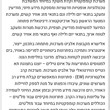
מערכת קומפקטית וקלת משקל במיוחד המשלבת
טכנולוגיות אופטיות חדשניות ומספקת מידע חיוני, מודיעין
ומעקב בתנאי יום ולילה וגם בתנאי מזג אוויר קשים, ומערכת
המטעד הראשון בעל ארכיטקטורה דיגיטאלית פתוחה
המיועד למשימות מודיעין, תצפית, הרכשת מטרות ומעקב
לטווח ארוך, בתנאי יום ולילה ואף בתנאי מזג אוויר קשים.
אלישרא מקבוצת אלביט מערכות, מתמחה בתכנון, ייצור,
אינטגרציה ותמיכה בפתרונות ביטחוניים לפריסה באוויר, בים
וביבשה למגוון לקוחות בעולם. מדובר בחליפות הגנה
למטוסים המתריעות על איום טילים – יוצגו בתצוגת תא
הטייס הווירטואלי של אלביט מערכות. מערכות קרב
אלקטרוניות (EW) - פתרונות המאפשרים קבלת מידע רב
מערוצים שונים, עיבודו והפצתו על מנת לספק לחיילות
האוויר, הים והיבשה מידע מדויק ובזמן אמת, החיוני לשמירה
על עליונות בשדה הקרב. פתרונות מקיפים עבור מל"טים –
הכוללים מערכות קומפקטיות במיוחד עבור מזל"טים.