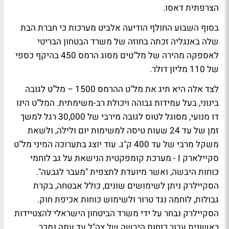
הצרפתית דאסו.
בסוף השבוע החולף הודיעה אלביט מערכות כי חברת הבת
שלה באנגליה זכתה בחוזה של משרד הבטחון הבריטי
לאספקה מהירה של מל"טים מסוג הרמס 450 בהיקף כספי
של 110 מליון דולר.
לצד אלה היא תיג את מל"ט ההרמס 1500 – מל"ט לגובה
בינוני, בעל עמידות גבוהה ויכולת רב-משימתית. המל"ט הינו
דו מנועי, מסוגל לטוס לגובה מירבי של 30,000 רגל למשך
זמן של עד 24 שעות טיסה למשימות יום ולילה, ולשאת
משקל מרבי של עד 400 ק"ג. עוד יוצג בתערוכה המיני מל"ט
סקיילארק I - מערכת קומפקטית הנישאת על גב לוחמי
כוחות היבשה, ואשר מיועדת לתצפית "מעבר לגבעה".
הסקיילרק ניתן לשימושים שונים, כולל אבטחה, בקרת
גבולות, לוחמה נגד טרור ולשימוש כוחות אכיפת חוק.
הסקיילרק נבחר על ידי משרד הביטחון הישראלי להצטיידות
ראשונית עבור כוחות היבשה של צה"ל.עד עתה נמכר