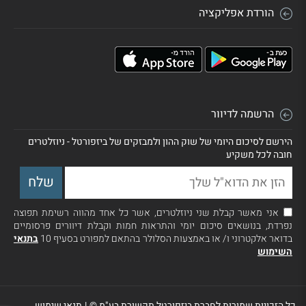
הורדת אפליקציה
הרשמה לדיוור
הירשם לסיכום היומי של שוק ההון ולמבזקים של ביזפורטל - ניוזלטרים
חובה לכל משקיע
אני מאשר קבלת שני ניוזלטרים, אשר כל אחד מהווה רשימת תפוצה
נפרדת, בנושאים סיכום יומי והתראות חמות וקבלת דיוורים פרסומיים
בדואר אלקטרוני ו/ או באמצעות הסלולר בהתאם למפורט בסעיף 10
בתנאי
השימוש
כל הזכויות שמורות לחברת ביזפורטל תקשורת בע"מ ©
|
תנאי שימוש