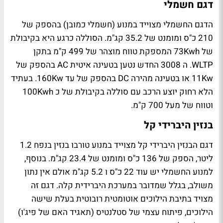
דגם חשמלי
הדגם החשמלי מצוייד במנוע (חשמלי כמובן) בהספק של
210 כ"ס ומומנט של 35.2 קג"מ. הסוללה כרגע היא בקיבולת
של
73Kwh
המספקת טווח מוצהר של 499 ק"מ בתקן
WLTP
. ה 3008 החדש נטען בטעינה איטית
AC
בהספק של
11Kw
או בטעינה מהירה
DC
בהספק של עד
160Kw
. בעתיד
הלא רחוק יוצע הרכב עם סוללה בקיבולת של כ
100Kwh
וטווח של מעל 700 ק"מ.
בנזין היברידי קל
דגם הבנזין היברידי קל מצוייד במנוע טורבו בנזין בנפח 1.2
ליטר, הספק של 136 כ"ס ומומנט של 23.4 קג"מ. בנוסף,
למנוע החשמלי יש עוד 22 כ"ס ו 5.2 קג"מ אולם אין נתון
משולב, בגלל שמדובר במערכת היברידית קלה. דגם זה
מצויד בתיבת הילוכים אוטומטית רובוטית בעלת שישה
הילוכים, פיתוח עצמי של סטלנטיס (תאגיד האם של פיג'ו)