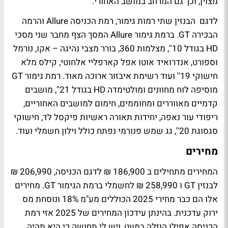
מצוין, וכך גם המרחב במושב האחורי.
לדגם הבנזין שתי רמות גימור, רמת הכניסה
Allure
והרמה
הבכירה
GT
. ברמת גימור
Allure
המסך הצף מחבר שני מסכי
HD
בגודל 10'', מצלמות 360, בורר מצבי נהיגה – אקו, נורמל
וספורט, אנדרואיד אוטו אפל קארפליי אלחוטי, קילס מלא
חישוקי 19'' ועוד רשימת איבזור ארוכה מאוד. רמת גימור
GT
מוסיפה לוח מחוונים ומולטימדה
HD
בגודל 21'', מושבים
קדמיים מאווררים ומחוממים, חימום למושבים האחוריים,
ריפודי עור נאפה, יחידות תאורה ראשיות פיקסל לד, חישוקי
סגסוגת 20'', גג שמש פנורמי נפתח כולל וילון חשמלי ועוד.
מחירים
המחירים מתחילים ב 186,900 ₪ לדגם הכניסה, 206,990 ₪
לבנזין
GT
ו 258,990 ₪ לחשמלי ברמת הגימור
GT
. מחירים
אלו הם כבר מחירי 2025 הכוללים מע"מ 18% ונוסחת מס
ירוק עדכנית. בהינתן עידכון המחירים של 2025 אזי רמת
הכניסה אפילו הוזלה במעט, ויש לי תחושה כי היא תהיה