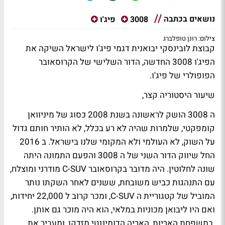
נושאים בכתבה
3008
פיג'ו
צילום: רונן טופלברג
קבוצת לובינסקי יבואנית דגמי פיג'ו לישראל השיקה את
הפיג'ו 3008 החדשה, הדור השלישי של הקרוסאובר
הפופולרי של פיג'ו.
שיעור היסטוריה קצר,
ה 3008 הושק לראשונה בשנת 2008 כסוג של מיניוואן
קומפקטי, שלמרות שהיה לא רע בכלל, לא הותיר חותם גדול
על השוק, לא העולמי ולא המקומי שלנו בישראל. ב 2016
החל שיווק הדור השני של ה 3008 והפעם התמונה היתה
שונה לחלוטין. היה מדובר בקרוסאובר
C-SUV
מודרני ומוצלח,
עם התנהגות כביש משובחת, ששנים לאחר השקתו נותר
המוביל של קטגוריית ה
C-SUV
, ומכר קרוב ל 22,000 יחידות,
ואם היו ליבואן מכוניות במלאי, הוא היה מוכר גם אותן.
במשפחת האריות, האריה הדומיננטי מזדקן, ומעביר את