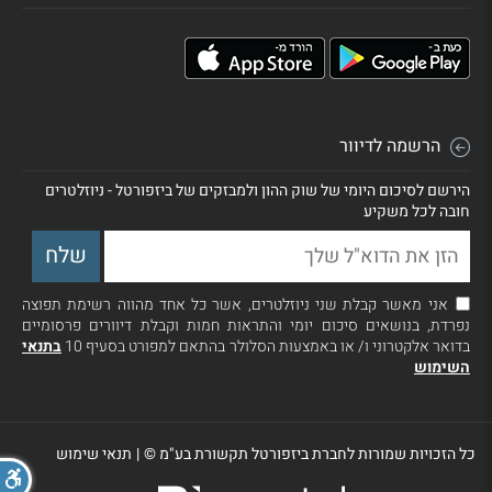
הרשמה לדיוור
הירשם לסיכום היומי של שוק ההון ולמבזקים של ביזפורטל - ניוזלטרים
חובה לכל משקיע
אני מאשר קבלת שני ניוזלטרים, אשר כל אחד מהווה רשימת תפוצה
נפרדת, בנושאים סיכום יומי והתראות חמות וקבלת דיוורים פרסומיים
בדואר אלקטרוני ו/ או באמצעות הסלולר בהתאם למפורט בסעיף 10
בתנאי
השימוש
כל הזכויות שמורות לחברת ביזפורטל תקשורת בע"מ ©
|
תנאי שימוש