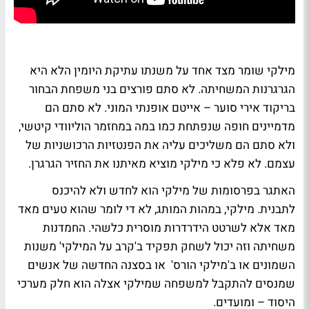
מילקי שומר מצד אחד על משנתו עתיקת היומין הלא היא
הגרגרנות המשחיתה. לא סתם פורצים בני משפחת הבחור
בריקוד אירי סוער – אייטם אופנתי המוני. לא סתם הם
מדמיינים חופה שנפתחת כמו במה במחזמר הוליוודי קיטשי,
ולא סתם הם משליכים עליה את הפנטזיות הרכושניות של
עצמם. לא פלא כי מילקי מוציא מאיתנו את החזיר הגרגרן.
האתגר בפרסומות של מילקי הוא לחדש ולא להיכנס
לתבנית. מילקי, במהות המותג, לא די לומר שהוא טעים מאד
מאד אלא לשרטט הידרדרות מוסרית כלשהי. החמדנות
משחיתה וזה יכול לשחק תפקיד ב'קרב על המילקי' משנות
השמונים או ב'מילקי הורס' או בסצנה החדשה של אנשים
שמנסים להתקבל למשפחה שמילקי אצלה הוא חלק מערכי
היסוד – ומועדים.