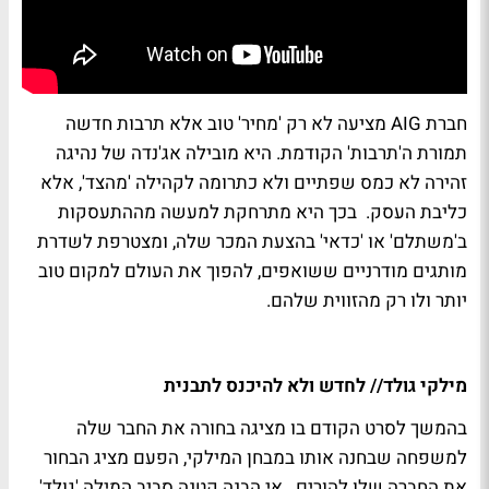
חברת AIG מציעה לא רק 'מחיר' טוב אלא תרבות חדשה
תמורת ה'תרבות' הקודמת. היא מובילה אג'נדה של נהיגה
זהירה לא כמס שפתיים ולא כתרומה לקהילה 'מהצד', אלא
כליבת העסק. בכך היא מתרחקת למעשה מההתעסקות
ב'משתלם' או 'כדאי' בהצעת המכר שלה, ומצטרפת לשדרת
מותגים מודרניים ששואפים, להפוך את העולם למקום טוב
יותר ולו רק מהזווית שלהם.
מילקי גולד// לחדש ולא להיכנס לתבנית
בהמשך לסרט הקודם בו מציגה בחורה את החבר שלה
למשפחה שבחנה אותו במבחן המילקי, הפעם מציג הבחור
את החברה שלו להורים. אי הבנה קטנה סביב המילה 'גולד'