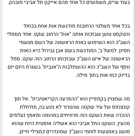
בעוד ערים, משמשים כל אחד מהם אייקון תל אביבי מובהק.
בכל אחד משלטי הרחובות מודגשת אות אחת בכחול
והטקסט טוען שבזכות אותה "אות" הרחוב שקט. אחד מסמלי
השב"כ הוא השימוש באות הראשונה של השם מטעמי
חסיון. למשל ב', המודגשת בשם אבן גבירול היא האות
הראשונה של איש השב"כ שבזכותו הרחוב הזה שקט. סמל
נוסף של השב"כ הוא ההשתלבות ה"אגבית" בשגרת היום יום
בדיוק כמו אות בתוך מילה.
מה שמצוין בקמפיין הוא "ההפרעה הקריאטיבית". אל תוך
קונצנזוס של עיר שקטה שהטרור לא נוגע בה, מזדחלת
ההכרה שאת השקט הזה מרוויחים במהומה ומאמץ נעלמים
מהעין. השקט התל אביבי הוא אשליה אופטית היות שהוא
מושג באמצעות לוחמי השב"כ שמוגדרים כמצילי חיים,