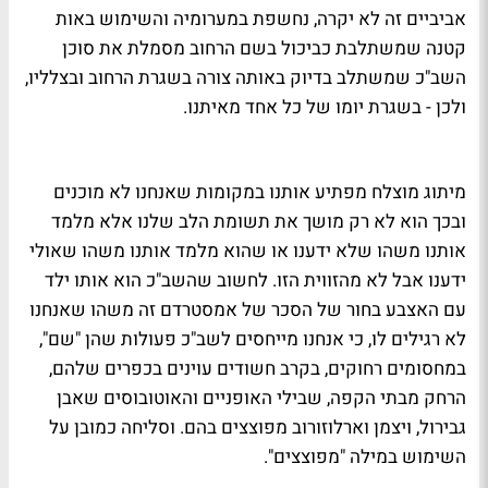
אביביים זה לא יקרה, נחשפת במערומיה והשימוש באות
קטנה שמשתלבת כביכול בשם הרחוב מסמלת את סוכן
השב"כ שמשתלב בדיוק באותה צורה בשגרת הרחוב ובצלליו,
ולכן - בשגרת יומו של כל אחד מאיתנו.
מיתוג מוצלח מפתיע אותנו במקומות שאנחנו לא מוכנים
ובכך הוא לא רק מושך את תשומת הלב שלנו אלא מלמד
אותנו משהו שלא ידענו או שהוא מלמד אותנו משהו שאולי
ידענו אבל לא מהזווית הזו. לחשוב שהשב"כ הוא אותו ילד
עם האצבע בחור של הסכר של אמסטרדם זה משהו שאנחנו
לא רגילים לו, כי אנחנו מייחסים לשב"כ פעולות שהן "שם",
במחסומים רחוקים, בקרב חשודים עוינים בכפרים שלהם,
הרחק מבתי הקפה, שבילי האופניים והאוטובוסים שאבן
גבירול, ויצמן וארלוזורוב מפוצצים בהם. וסליחה כמובן על
השימוש במילה "מפוצצים".