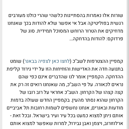
שורות אלו נאמרות בהסתייגות כלשהי שהרי כולנו מעורבים
רגשית בפוליטיקה אבל אי אפשר שלא להודות בכך שאנחנו
מדחיקים את הטרור הרוחש המסוכל תמידית. סוג של
פרדוקס: להודות בהדחקה...
קמפיין ההצטרפות לשב"כ (
לחצו כאן לצפיה בבאנר
) שומט
בתנועה חדה את האדישות והזחיחות הזו על ידי גירוד קליפת
ההדחקה. הקמפיין אומר לנו שהדברים אינם כפי שהם
נראים לכאורה. על פי השב"כ, מה שאנחנו רואים זה רק את
קצה קצהו של הקרחון. השב"כ אחראי על רוב רובו של
הקרחון שהוא נסתר מהעין. בקמפיין החדש שעולה בדמות
מודעות ובאנרים, אנחנו נחשפים לשמות רחובות תל אביביים
אותם ניתן למצוא כמעט בכל עיר ועיר בישראל. ובכל זאת -
ארלוזורוב, ויצמן ואבן גבירול, למרות שאפשר למצוא אותם