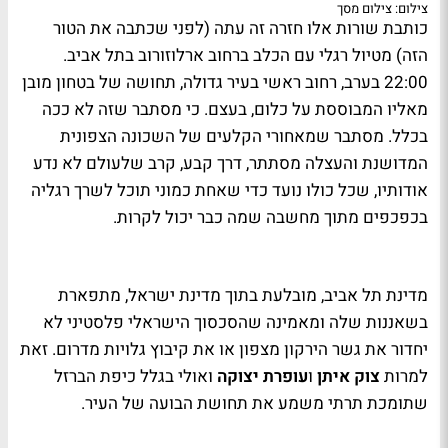
צילום: צילום מסך
כותבת שורות אלו חזרה זה עתה (לפני שכתבה את הטור
הזה) מטיול רגלי עם הכלב ברחוב ארלוזורוב בתל אביב.
22:00 בערב, רחוב ראשי בעיר גדולה, תחושה של בטחון מובן
מאליו המבוססת על כלום, בעצם. כי מסתבר שזה לא ככה
בכלל. מסתבר שמאחורי הקלעים של השכונה הצפונית
המדושנת והעצלה מסתתר, דרך קבע, קרב שלעולם לא נדע
אודותיו, שכל כולו נועד כדי שאחת כמוני תוכל לשרך רגליה
בכפכפים מתוך מחשבה שמה כבר יכול לקרות.
מדינת תל אביב, מובלעת בתוך מדינת ישראל, מתפארת
בשאננות שלה ומאמינה שהסכסוך הישראלי פלסטיני לא
יחדור את גשר הירקון מצפון או את קיבוץ גלויות מדרום. זאת
למרות
צוק איתן
ו
עופרת יצוקה
ואולי בגלל כיפת הברזל
שתומכת תרתי משמע את תחושת הבועה של העיר.