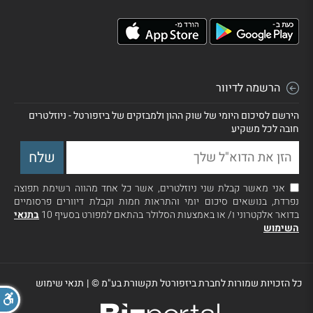
הרשמה לדיוור
הירשם לסיכום היומי של שוק ההון ולמבזקים של ביזפורטל - ניוזלטרים
חובה לכל משקיע
אני מאשר קבלת שני ניוזלטרים, אשר כל אחד מהווה רשימת תפוצה
נפרדת, בנושאים סיכום יומי והתראות חמות וקבלת דיוורים פרסומיים
בדואר אלקטרוני ו/ או באמצעות הסלולר בהתאם למפורט בסעיף 10
בתנאי
השימוש
כל הזכויות שמורות לחברת ביזפורטל תקשורת בע"מ ©
|
תנאי שימוש