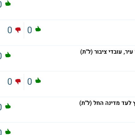
0
0
0
ר, עובדי ציבור (ל"ת)
0
0
0
 לעד מדינה החל (ל"ת)
0
0