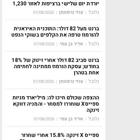
יורדת יום שלישי ברציפות לאזור 1,230
גלובל
עוזי גרסטמן
07/08/2026
|
|
ברנט מעל 82 דולר: התוכנית האיראנית
להורמוז טרפה את הקלפים בשוקי הנפט
גלובל
אדיר בן עמי
07/08/2026
|
|
ברנט סביב 82 דולר אחרי זינוק של 18%
בחודש; עסקת הורמוז ממתינה לחתימה
אחת בטהרן
גלובל
עוזי גרסטמן
07/08/2026
|
|
ההצפה שכולם חיכו לה: מיליארד מניות
ספייסX שוחררו למסחר - והמניה דווקא
זינקה
גלובל
אדיר בן עמי
07/08/2026
|
|
ספייס X זינקה 15.8% אחרי שחרור