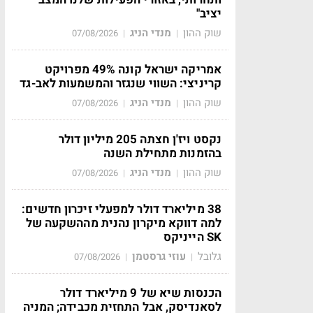
יציב"
שוק ההון
מנדי הניג
07/08/2026
|
|
אמריקה ישראל קונה 49% מפרויקט
קריניצי: השווי שנגזר והמשמעות לאב-גד
שוק ההון
מנדי הניג
07/08/2026
|
|
נקסט ויז'ן חצתה 205 מיליון דולר
בהזמנות מתחילת השנה
שוק ההון
מנדי הניג
07/08/2026
|
|
38 מיליארד דולר למפעלי זיכרון חדשים:
למה דווקא מיקרון נהנית מההשקעה של
SK הייניקס
גלובל
עוזי גרסטמן
07/08/2026
|
|
הכנסות שיא של 9 מיליארד דולר
לסאנדיסק, אבל התחזית מכבידה; המניה