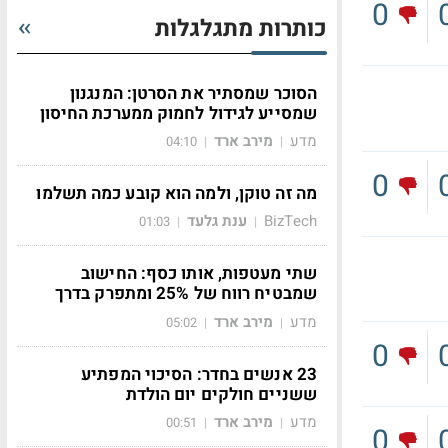
0
כותרות מתגלגלות
הסוכר שמסתיר את הסרטן: המנגנון
שמסייע לגידול לחמוק ממערכת החיסון
מדע
מירב ארד
04:10
|
|
0
מה זה טוקן, ולמה הוא קובע כמה תשלמו
BizTech
ענת גלעד
01:03
|
|
שתי מעטפות, אותו כסף: החישוב
שמבטיח רווח של 25% ומתפרק בדרך
מדע
מירב ארד
05:02
|
|
0
23 אנשים בחדר: הסיכוי המפתיע
ששניים חולקים יום הולדת
מדע
מירב ארד
00:51
|
|
0