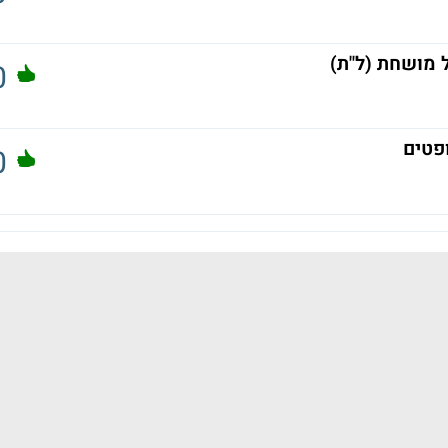
 מושחת (ל"ת)
0
פטים
0