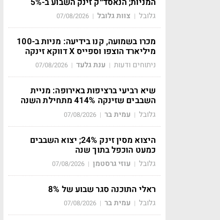
המניות; הנאסד״ק זינק השבוע ב-5%
גלובל
צוות גלובל
07/08/2026
|
|
מכרו בשמועה, קנו בידיעה: מניות ב-100
מיליארד הוצפו וספייס X דווקא זינקה
ניתוחים ודעות
ענת גלעד
07/08/2026
|
|
שיא רביעי ברציפות באירופה: מניית
השבבים שזינקה 414% מתחילת השנה
גלובל
עמית בר
07/08/2026
|
|
היצוא מסין זינק 24%; יצוא השבבים
כמעט הוכפל בתוך שנה
גלובל
עוזי גרסטמן
07/08/2026
|
|
ראלי התוכנה סגר שבוע של 8%
גלובל
עמית בר
07/08/2026
|
|