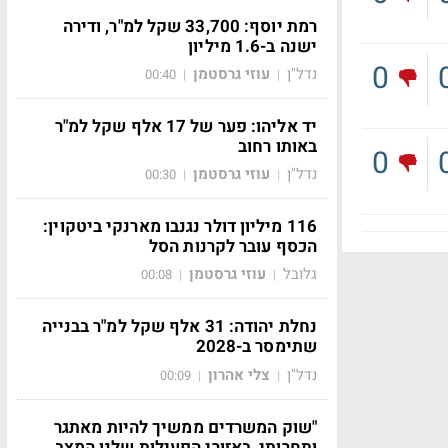
רמת יוסף: 33,700 שקל למ"ר, ודירה
ישנה ב-1.6 מיליון
0
נדל"ן
עוזי גרסטמן
00:40
|
|
יד אליהו: פער של 17 אלף שקל למ"ר
באותו רחוב
0
נדל"ן
עוזי גרסטמן
00:30
|
|
116 מיליון דולר נגנבו מארנקי ביטקוין:
הכסף עובר לקרנות הסל
גלובל
עוזי גרסטמן
00:08
|
|
נחלת יהודה: 31 אלף שקל למ"ר בבנייה
שתימסר ב-2028
נדל"ן
צלי אהרון
00:09
|
|
"שוק המשרדים ממשיך להיות מאתגר
ותחרותי, באזורי הפעילות שלנו המצב