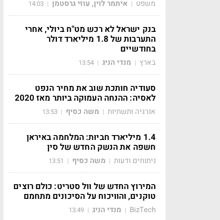
משפט
איתמר לוין, עוזי גרסטמן
14:03
|
|
בנק ישראל לא רכש מט"ח ביולי, אחרי
התערבות של 1.8 מיליארד דולר
בחודשיים
בארץ
מנדי הניג
13:54
|
|
סעודיה חותכת שוב את מחיר הנפט
לאסיה: ההנחה העמוקה ביותר מאז 2020
אנרגיה ותשתיות
משה כסיף
13:53
|
|
1.4 מיליארד חביות: המלחמה באיראן
חשפה את הנשק החדש של סין
ניתוחים ודעות
משה כסיף
13:51
|
|
המירוץ החדש של וול סטריט: כולם רוצים
טוקנים, והוויכוח על הסיכונים מתחמם
BizTech
מנדי הניג
13:49
|
|