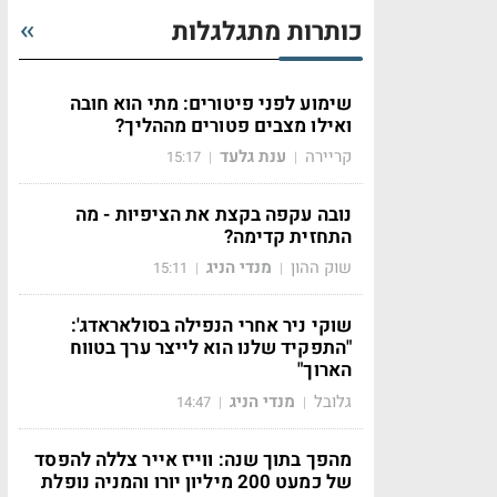
כותרות מתגלגלות
שימוע לפני פיטורים: מתי הוא חובה
ואילו מצבים פטורים מההליך?
קריירה
ענת גלעד
15:17
|
|
נובה עקפה בקצת את הציפיות - מה
התחזית קדימה?
שוק ההון
מנדי הניג
15:11
|
|
שוקי ניר אחרי הנפילה בסולאראדג':
"התפקיד שלנו הוא לייצר ערך בטווח
הארוך"
גלובל
מנדי הניג
14:47
|
|
מהפך בתוך שנה: ווייז אייר צללה להפסד
של כמעט 200 מיליון יורו והמניה נופלת