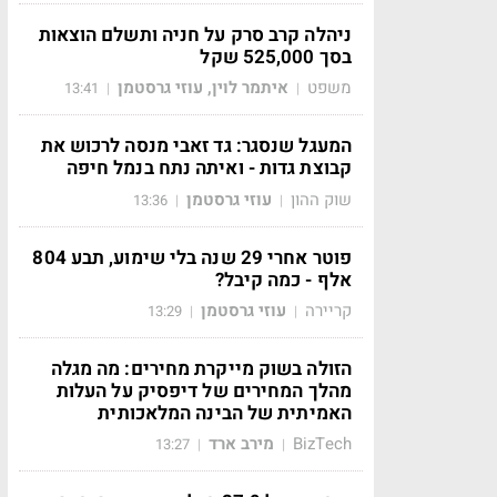
ניהלה קרב סרק על חניה ותשלם הוצאות
בסך 525,000 שקל
משפט
איתמר לוין, עוזי גרסטמן
13:41
|
|
המעגל שנסגר: גד זאבי מנסה לרכוש את
קבוצת גדות - ואיתה נתח בנמל חיפה
שוק ההון
עוזי גרסטמן
13:36
|
|
פוטר אחרי 29 שנה בלי שימוע, תבע 804
אלף - כמה קיבל?
קריירה
עוזי גרסטמן
13:29
|
|
הזולה בשוק מייקרת מחירים: מה מגלה
מהלך המחירים של דיפסיק על העלות
האמיתית של הבינה המלאכותית
BizTech
מירב ארד
13:27
|
|