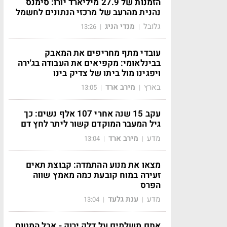
הזמנות של 27.9 מיליארד יורו: סימנס
נהנית מהרעב של מרכזי הנתונים לחשמל
גלובל
מנדי הניג
13:26
|
|
עובדי מתף מחריפים את המאבק
בבינלאומי: מקפיאים את העבודה בג'ירה
ויפגינו מול ביתו של צדיק בינו
בארץ
מירב ארד
13:05
|
|
עקב 15 שנה אחרי 107 אלף נשים: כך
גיל המעבר המוקדם קשור ליתר לחץ דם
מדע
מירב ארד
13:04
|
|
מצאו את מנוע ההתמדה: קבוצת תאים
זעירה במוח קובעת כמה מאמץ שווה
הפרס
מדע
ענת גלעד
13:04
|
|
אתם משלמים על דלק ירוק - אבל המטוס