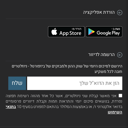
הורדת אפליקציה
הרשמה לדיוור
הירשם לסיכום היומי של שוק ההון ולמבזקים של ביזפורטל - ניוזלטרים
חובה לכל משקיע
אני מאשר קבלת שני ניוזלטרים, אשר כל אחד מהווה רשימת תפוצה
נפרדת, בנושאים סיכום יומי והתראות חמות וקבלת דיוורים פרסומיים
בדואר אלקטרוני ו/ או באמצעות הסלולר בהתאם למפורט בסעיף 10
בתנאי
השימוש