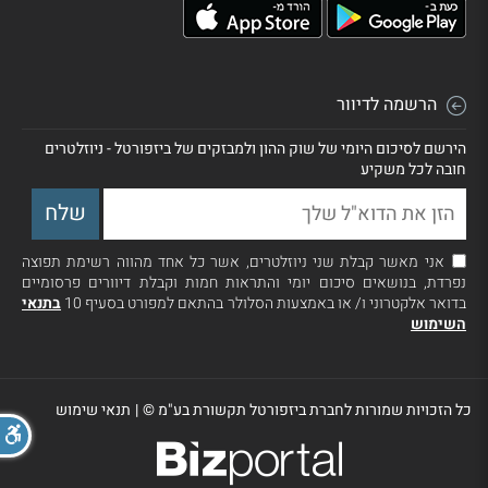
הרשמה לדיוור
הירשם לסיכום היומי של שוק ההון ולמבזקים של ביזפורטל - ניוזלטרים
חובה לכל משקיע
אני מאשר קבלת שני ניוזלטרים, אשר כל אחד מהווה רשימת תפוצה
נפרדת, בנושאים סיכום יומי והתראות חמות וקבלת דיוורים פרסומיים
בדואר אלקטרוני ו/ או באמצעות הסלולר בהתאם למפורט בסעיף 10
בתנאי
השימוש
כל הזכויות שמורות לחברת ביזפורטל תקשורת בע"מ ©
|
תנאי שימוש