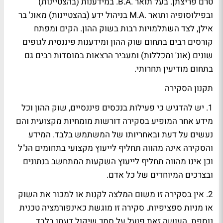
טרם פריצתן. בעל תואר .B.A. במידענות (בהצטיינות)
ובפילוסופיה ותואר .M.A בניהול ידע (בהצטיינות) מאונ' בר
אילן, לצד השתלמויות רבות בשוק ההון. הקים ומפתח
קורסים רבים בתחום שוק ההון ומידענות פיננסית לגופים
שונים (אונ' ומכללות) ומעביר הרצאות במוסדות רבים גם
בתחום מודיעין תחרותי.
תקנון הסקירה
1. יש להדגיש כי פעילות בנכסים פיננסיים, שוק ההון וכל
מידע אחר המופיע בסקירה דורשות מומחיות מקצועית והם
נעשים על דעת ובאחריותו של המשתמש בלבד. המידע
והסקירה אינה מהווה תחליף לייעוץ מקצועי בתחומים הנ"ל
וכן אינו מהווה תחליף לייעוץ השקעות המתחשב בנתונים
ובצרכים המיוחדים של כל אדם.
2. אין בסקירה זו משום המלצה לקנות או למכור את השוק
או מניות ספציפיות. סקירה זו מוגשת כאינפורמציה טכנית
נוספת. העושה זאת פועל על סמך שיקול דעתו בלבד.