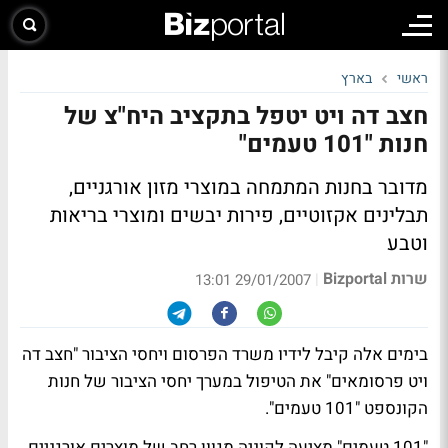
ראשי
בארץ
חצב דה ויט יטפל בתקציב היח"צ של
חנות "101 טעמים"
מדובר בחנות המתמחה במוצרי מזון אורגניים,
תבלינים אקזוטיים, פירות יבשים ומוצרי בריאות
וטבע
שרות Bizportal
|
29/01/2007 13:01
בימים אלה קיבל לידיו משרד הפרסום ויחסי הציבור "חצב דה
ויט פרסומאים" את הטיפול במערך יחסי הציבור של חנות
הקונספט "101 טעמים".
"101 טעמים" מציעה לקוניה מגוון רחב של מוצרים אורגניים,