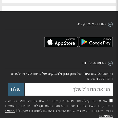
הורדת אפליקציה
הרשמה לדיוור
הירשם לסיכום היומי של שוק ההון ולמבזקים של ביזפורטל - ניוזלטרים
חובה לכל משקיע
אני מאשר קבלת שני ניוזלטרים, אשר כל אחד מהווה רשימת תפוצה
נפרדת, בנושאים סיכום יומי והתראות חמות וקבלת דיוורים פרסומיים
בדואר אלקטרוני ו/ או באמצעות הסלולר בהתאם למפורט בסעיף 10
בתנאי
השימוש