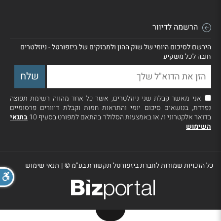
הרשמה לדיוור
הירשם לסיכום היומי של שוק ההון ולמבזקים של ביזפורטל - ניוזלטרים
חובה לכל משקיע
אני מאשר קבלת שני ניוזלטרים, אשר כל אחד מהווה רשימת תפוצה
נפרדת, בנושאים סיכום יומי והתראות חמות וקבלת דיוורים פרסומיים
בדואר אלקטרוני ו/ או באמצעות הסלולר בהתאם למפורט בסעיף 10
בתנאי
השימוש
כל הזכויות שמורות לחברת ביזפורטל תקשורת בע"מ ©
|
תנאי שימוש