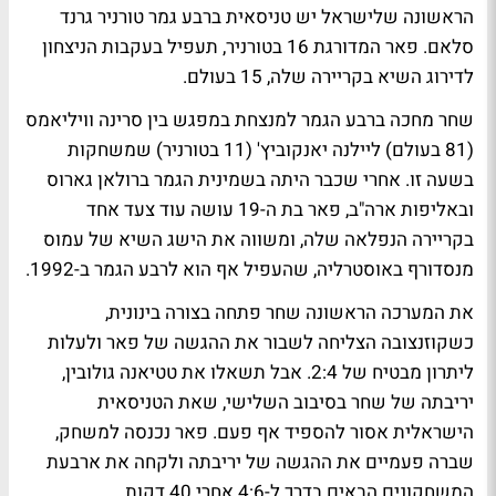
הראשונה שלישראל יש טניסאית ברבע גמר טורניר גרנד
סלאם. פאר המדורגת 16 בטורניר, תעפיל בעקבות הניצחון
לדירוג השיא בקריירה שלה, 15 בעולם.
שחר מחכה ברבע הגמר למנצחת במפגש בין סרינה וויליאמס
(81 בעולם) ליילנה יאנקוביץ' (11 בטורניר) שמשחקות
בשעה זו. אחרי שכבר היתה בשמינית הגמר ברולאן גארוס
ובאליפות ארה"ב, פאר בת ה-19 עושה עוד צעד אחד
בקריירה הנפלאה שלה, ומשווה את הישג השיא של עמוס
מנסדורף באוסטרליה, שהעפיל אף הוא לרבע הגמר ב-1992.
את המערכה הראשונה שחר פתחה בצורה בינונית,
כשקוזנצובה הצליחה לשבור את ההגשה של פאר ולעלות
ליתרון מבטיח של 2:4. אבל תשאלו את טטיאנה גולובין,
יריבתה של שחר בסיבוב השלישי, שאת הטניסאית
הישראלית אסור להספיד אף פעם. פאר נכנסה למשחק,
שברה פעמיים את ההגשה של יריבתה ולקחה את ארבעת
המשחקונים הבאים בדרך ל-4:6 אחרי 40 דקות.