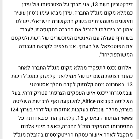
דירקטוריון רשת 13, אני מברך על הצטרפותו של עידן
כממלא מקום מנכ"ל החברה. עידן מביא עימו ניסיון עשיר
והישגים משמעותיים בשוק התקשורת הישראלי. יש לנו
אמון רב ביכולתו להוביל את החברה בתקופה זו, לעבוד
בשיתוף פעולה עם האנשים המוכשרים של רשת ולמקסם
את הפוטנציאל של הערוץ. אנו מצפים לקראת העבודה
המשותפת יחד".
אלרום נכנס לתפקיד ממלא מקום מנכ"ל החברה לאחר
כהונה רצופת משברים של אמיליאנו קלמזוק כמנכ"ל רשת
13. באחרונה ניסה קלמזוק לקדם מהלך אסטרטגי
שבמסגרתו ייכנס איש העסקים הצרפתי פטריק דרהי, בעל
השליטה בקבוצת Altice, להשקעה ואף לרכישת השליטה
בערוץ, מהלך שנבלם בעקבות אחזקתו של דרהי בערוץ I24
news המתחרה באפיק 15. קלמזוק הודיע באחרונה על
התפטרותו מתפקיד מנכ"ל החברה, כאשר מינוי אלרום
מתקבל לאחר אישור עסקת ההייטקיסטים בהובלת מנכ"ל