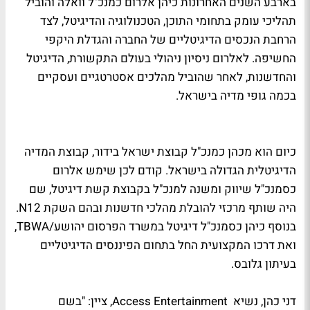
בארבע השנים האחרונות כיהן אלרום כמנכ"ל וואלה והוביל
תהליכי עומק בתחומי התוכן, הטכנולוגיה והדיגיטל, לצד
הרחבת הנכסים הדיגיטליים של החברה והגדלת היקפי
החשיפה. לאלרום ניסיון ניהולי בעולם התקשורת, הדיגיטל
והחדשנות, לאחר שהוביל מהלכים אסטרטגיים ועסקיים
בכמה גופי מדיה בישראל.
כיום הוא מכהן כמנכ"ל קבוצת ישראל בידור, קבוצת המדיה
הדיגיטלית הגדולה בישראל. קודם לכן שימש אלרום
כסמנכ"ל שיווק ומשנה למנכ"ל בקבוצת קשת דיגיטל, שם
היה שותף מרכזי להובלת מהלכי חדשנות ובהם השקת N12.
בנוסף כיהן כסמנכ"ל דיגיטל במשרד הפרסום יהושע/TBWA,
ואת דרכו המקצועית החל בתחום הפיננסים הדיגיטליים
בעיתון גלובס.
דני כהן, נשיא Access Entertainment, ציין: "בשם