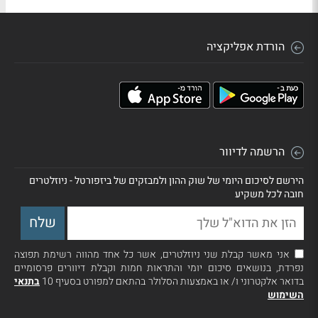
הורדת אפליקציה
הרשמה לדיוור
הירשם לסיכום היומי של שוק ההון ולמבזקים של ביזפורטל - ניוזלטרים
חובה לכל משקיע
אני מאשר קבלת שני ניוזלטרים, אשר כל אחד מהווה רשימת תפוצה
נפרדת, בנושאים סיכום יומי והתראות חמות וקבלת דיוורים פרסומיים
בדואר אלקטרוני ו/ או באמצעות הסלולר בהתאם למפורט בסעיף 10
בתנאי
השימוש